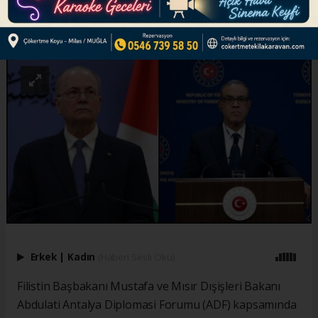
ABONE OL
Erkek
|
Kadın
(Haberi Sesli Oku)
Filistin Başbakanı Mustafa ve Mısır Dışişleri Bakanı
Abdulati Antalya Diplomasi Forumu (ADF) kapsamında