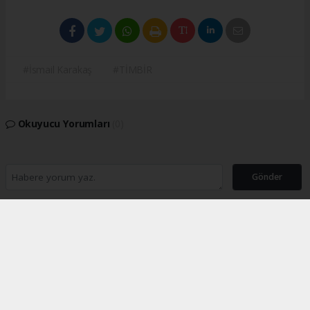
#İsmail Karakaş
#TİMBİR
Okuyucu Yorumları
(0)
Gönder
Yorum yazarak Topluluk Kuralları’nı kabul etmiş bulunuyor ve turkishpress.co.uk
sitesine yaptığınız yorumunuzla ilgili doğrudan veya dolaylı tüm sorumluluğu tek
başınıza üstleniyorsunuz. Yazılan tüm yorumlardan site yönetimi hiçbir şekilde
sorumlu tutulamaz.
Anasayfa
İNGİLTERE