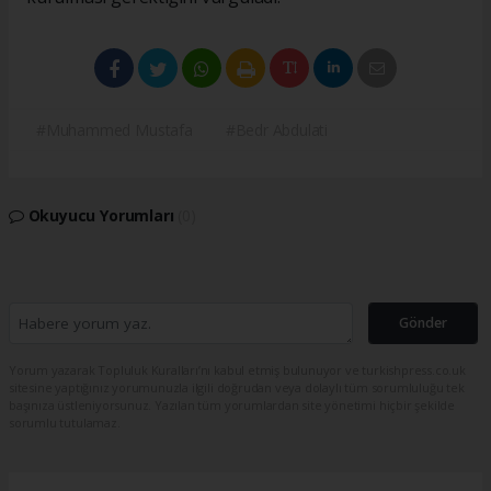
#Muhammed Mustafa
#Bedr Abdulati
Okuyucu Yorumları
(0)
Gönder
Yorum yazarak Topluluk Kuralları’nı kabul etmiş bulunuyor ve turkishpress.co.uk
sitesine yaptığınız yorumunuzla ilgili doğrudan veya dolaylı tüm sorumluluğu tek
başınıza üstleniyorsunuz. Yazılan tüm yorumlardan site yönetimi hiçbir şekilde
sorumlu tutulamaz.