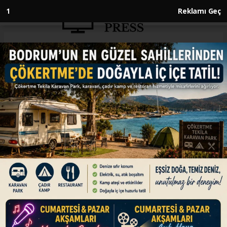
1
Reklamı Geç
Anasayfa
GÜNDEM
Antalya'da "Gazze'deki
ateşkesi" görüşüldü
GÜNDEM
11.04.2025 - 15:03, Güncelleme: 11.04.2025 - 15:03
Filistin Başbakanı Muhammed Mustafa, Mısır
Dışişleri Bakanı Bedr Abdulati ile İsrail saldırıları
altındaki Gazze Şeridi'nde ateşkesin tekrar
başlatılması ve Filistinlilere yönelik saldırıların
durdurulmasını ele aldı.