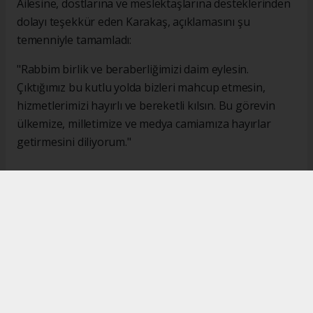
Ailesine, dostlarına ve meslektaşlarına desteklerinden
dolayı teşekkür eden Karakaş, açıklamasını şu
temenniyle tamamladı:
"Rabbim birlik ve beraberliğimizi daim eylesin.
Çıktığımız bu kutlu yolda bizleri mahcup etmesin,
hizmetlerimizi hayırlı ve bereketli kılsın. Bu görevin
ülkemize, milletimize ve medya camiamıza hayırlar
getirmesini diliyorum."
#İsmail Karakaş
#TİMBİR
Okuyucu Yorumları
(0)