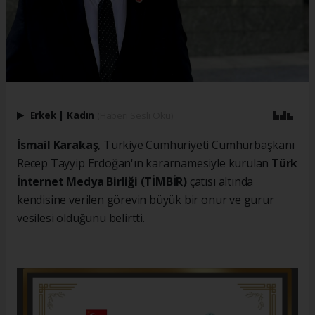
Erkek
|
Kadın
(Haberi Sesli Oku)
İsmail Karakaş
, Türkiye Cumhuriyeti Cumhurbaşkanı
Recep Tayyip Erdoğan'ın kararnamesiyle kurulan
Türk
İnternet Medya Birliği (TİMBİR)
çatısı altında
kendisine verilen görevin büyük bir onur ve gurur
vesilesi olduğunu belirtti.