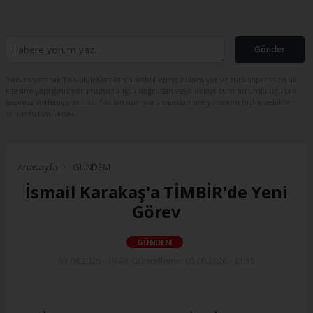
Gönder
Yorum yazarak Topluluk Kuralları’nı kabul etmiş bulunuyor ve turkishpress.co.uk
sitesine yaptığınız yorumunuzla ilgili doğrudan veya dolaylı tüm sorumluluğu tek
başınıza üstleniyorsunuz. Yazılan tüm yorumlardan site yönetimi hiçbir şekilde
sorumlu tutulamaz.
Anasayfa
GÜNDEM
İsmail Karakaş'a TİMBİR'de Yeni
Görev
GÜNDEM
03.08.2026 - 19:48, Güncelleme: 03.08.2026 - 21:15