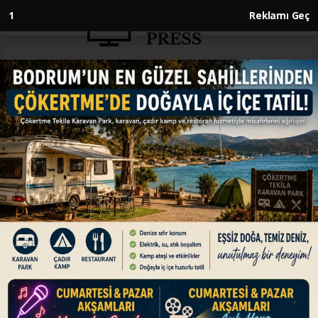
1
Reklamı Geç
Anasayfa
SPOR
Arsenal, Premier Lig'de
şampiyonluğa bir adım daha
yaklaştı
SPOR
19.05.2026 - 09:50, Güncelleme: 19.05.2026 - 18:26
İngiltere Premier Lig'in 37. haftasında Arsenal,
sahasında Burnley'i 1-0 yenerek şampiyonluğa
bir adım daha yaklaştı.