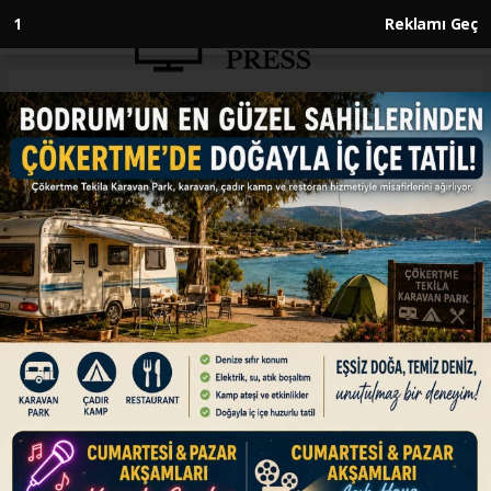
Anasayfa
EKONOMİ
Avrupa'nın yeni savunma
planlarında Türkiye'nin rolü
tartışılıyor
EKONOMİ
18.04.2025 - 12:43, Güncelleme: 18.04.2025 - 12:43
Avrupa Birliği'nin (AB) savunmada ABD'den
bağımsız hareket edebilmek için girdiği yön
arayışında, bu alanda öne çıkan aday ülke ve
NATO müttefiki Türkiye'nin oynayacağı rol,
Brüksel gündemini meşgul ediyor.