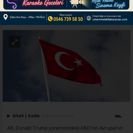
ABONE OL
Erkek
|
Kadın
(Haberi Sesli Oku)
AB, Donald Trump yönetimindeki ABD'nin Avrupa'nın