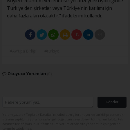
Böylece muhtemelen endüstriyel düzeydeki işbirliğinde
Türkiye'den şirketler veya Türkiye'nin katılımı için
daha fazla alan olacaktır." ifadelerini kullandı.
#Avrupa Birliği
#türkiye
Okuyucu Yorumları
(0)
Gönder
Yorum yazarak Topluluk Kuralları’nı kabul etmiş bulunuyor ve turkishpress.co.uk
sitesine yaptığınız yorumunuzla ilgili doğrudan veya dolaylı tüm sorumluluğu tek
başınıza üstleniyorsunuz. Yazılan tüm yorumlardan site yönetimi hiçbir şekilde
sorumlu tutulamaz.