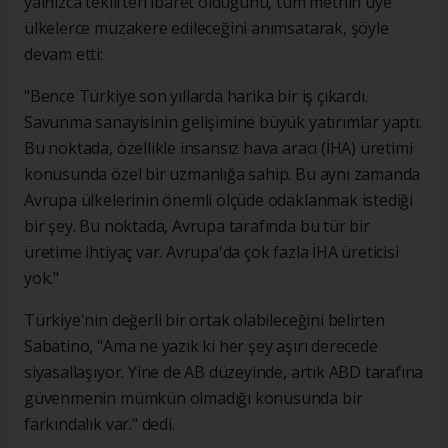
yalnızca tekliften ibaret olduğunu, tüm metnin üye
ülkelerce müzakere edileceğini anımsatarak, şöyle
devam etti:
"Bence Türkiye son yıllarda harika bir iş çıkardı.
Savunma sanayisinin gelişimine büyük yatırımlar yaptı.
Bu noktada, özellikle insansız hava aracı (İHA) üretimi
konusunda özel bir uzmanlığa sahip. Bu aynı zamanda
Avrupa ülkelerinin önemli ölçüde odaklanmak istediği
bir şey. Bu noktada, Avrupa tarafında bu tür bir
üretime ihtiyaç var. Avrupa'da çok fazla İHA üreticisi
yok."
Türkiye'nin değerli bir ortak olabileceğini belirten
Sabatino, "Ama ne yazık ki her şey aşırı derecede
siyasallaşıyor. Yine de AB düzeyinde, artık ABD tarafına
güvenmenin mümkün olmadığı konusunda bir
farkındalık var." dedi.