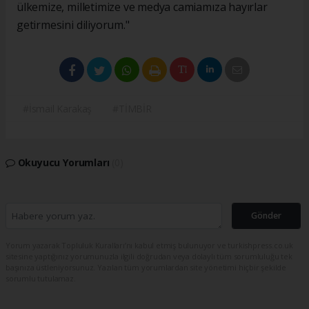
ülkemize, milletimize ve medya camiamıza hayırlar
getirmesini diliyorum."
#İsmail Karakaş
#TİMBİR
Okuyucu Yorumları
(0)
Gönder
Yorum yazarak Topluluk Kuralları’nı kabul etmiş bulunuyor ve turkishpress.co.uk
sitesine yaptığınız yorumunuzla ilgili doğrudan veya dolaylı tüm sorumluluğu tek
başınıza üstleniyorsunuz. Yazılan tüm yorumlardan site yönetimi hiçbir şekilde
sorumlu tutulamaz.