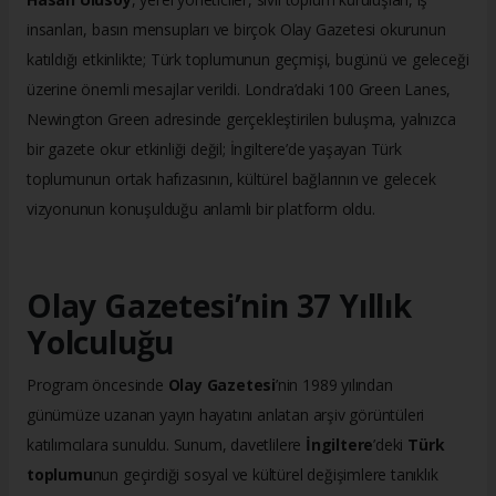
insanları, basın mensupları ve birçok Olay Gazetesi okurunun
katıldığı etkinlikte; Türk toplumunun geçmişi, bugünü ve geleceği
üzerine önemli mesajlar verildi. Londra’daki 100 Green Lanes,
Newington Green adresinde gerçekleştirilen buluşma, yalnızca
bir gazete okur etkinliği değil; İngiltere’de yaşayan Türk
toplumunun ortak hafızasının, kültürel bağlarının ve gelecek
vizyonunun konuşulduğu anlamlı bir platform oldu.
Olay Gazetesi’nin 37 Yıllık
Yolculuğu
Program öncesinde
Olay Gazetesi
’nin 1989 yılından
günümüze uzanan yayın hayatını anlatan arşiv görüntüleri
katılımcılara sunuldu. Sunum, davetlilere
İngiltere
’deki
Türk
toplumu
nun geçirdiği sosyal ve kültürel değişimlere tanıklık