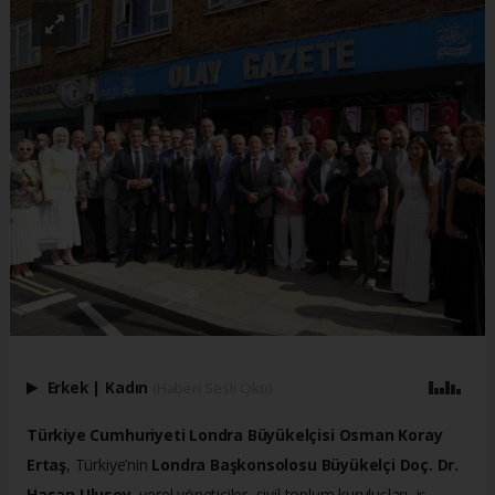
Erkek
|
Kadın
(Haberi Sesli Oku)
Türkiye Cumhuriyeti Londra Büyükelçisi Osman Koray
Ertaş
, Türkiye’nin
Londra Başkonsolosu Büyükelçi Doç. Dr.
Hasan Ulusoy
, yerel yöneticiler, sivil toplum kuruluşları, iş