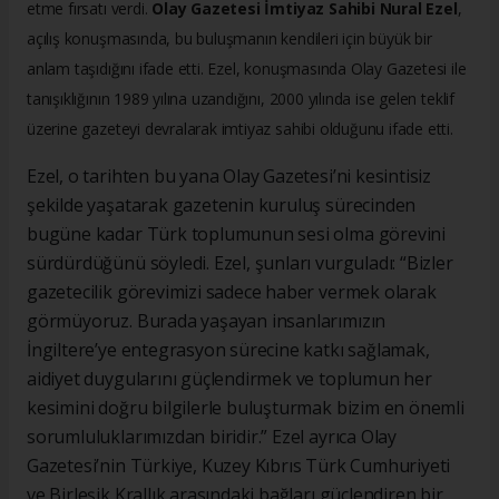
etme fırsatı verdi.
Olay Gazetesi İmtiyaz Sahibi Nural Ezel
,
açılış konuşmasında, bu buluşmanın kendileri için büyük bir
anlam taşıdığını ifade etti. Ezel, konuşmasında Olay Gazetesi ile
tanışıklığının 1989 yılına uzandığını, 2000 yılında ise gelen teklif
üzerine gazeteyi devralarak imtiyaz sahibi olduğunu ifade etti.
Ezel, o tarihten bu yana Olay Gazetesi’ni kesintisiz
şekilde yaşatarak gazetenin kuruluş sürecinden
bugüne kadar Türk toplumunun sesi olma görevini
sürdürdüğünü söyledi. Ezel, şunları vurguladı: “Bizler
gazetecilik görevimizi sadece haber vermek olarak
görmüyoruz. Burada yaşayan insanlarımızın
İngiltere’ye entegrasyon sürecine katkı sağlamak,
aidiyet duygularını güçlendirmek ve toplumun her
kesimini doğru bilgilerle buluşturmak bizim en önemli
sorumluluklarımızdan biridir.” Ezel ayrıca Olay
Gazetesi’nin Türkiye, Kuzey Kıbrıs Türk Cumhuriyeti
ve Birleşik Krallık arasındaki bağları güçlendiren bir