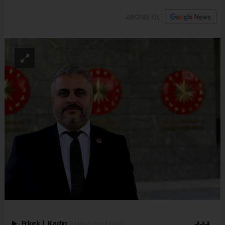
ABONE OL
Erkek
|
Kadın
(Haberi Sesli Oku)