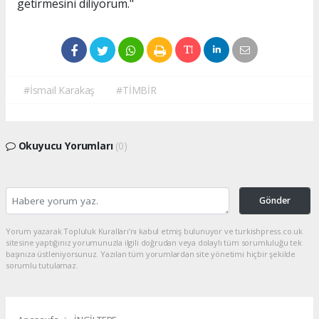
getirmesini diliyorum."
#İsmail Karakaş
#TİMBİR
Okuyucu Yorumları
(0)
Gönder
Yorum yazarak Topluluk Kuralları’nı kabul etmiş bulunuyor ve turkishpress.co.uk
sitesine yaptığınız yorumunuzla ilgili doğrudan veya dolaylı tüm sorumluluğu tek
başınıza üstleniyorsunuz. Yazılan tüm yorumlardan site yönetimi hiçbir şekilde
sorumlu tutulamaz.