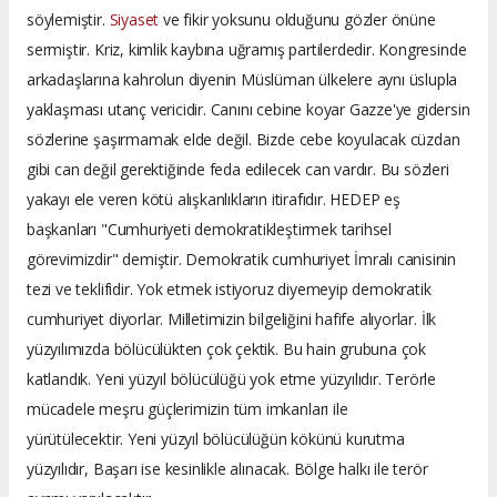
söylemiştir.
Siyaset
ve fikir yoksunu olduğunu gözler önüne
sermiştir. Kriz, kimlik kaybına uğramış partilerdedir. Kongresinde
arkadaşlarına kahrolun diyenin Müslüman ülkelere aynı üslupla
yaklaşması utanç vericidir. Canını cebine koyar Gazze'ye gidersin
sözlerine şaşırmamak elde değil. Bizde cebe koyulacak cüzdan
gibi can değil gerektiğinde feda edilecek can vardır. Bu sözleri
yakayı ele veren kötü alışkanlıkların itirafıdır. HEDEP eş
başkanları "Cumhuriyeti demokratikleştirmek tarihsel
görevimizdir" demiştir. Demokratik cumhuriyet İmralı canisinin
tezi ve teklifidir. Yok etmek istiyoruz diyemeyip demokratik
cumhuriyet diyorlar. Milletimizin bilgeliğini hafife alıyorlar. İlk
yüzyılımızda bölücülükten çok çektik. Bu hain grubuna çok
katlandık. Yeni yüzyıl bölücülüğü yok etme yüzyılıdır. Terörle
mücadele meşru güçlerimizin tüm imkanları ile
yürütülecektir. Yeni yüzyıl bölücülüğün kökünü kurutma
yüzyılıdır, Başarı ise kesinlikle alınacak. Bölge halkı ile terör