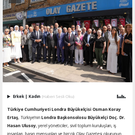
Erkek
|
Kadın
(Haberi Sesli Oku)
Türkiye Cumhuriyeti Londra Büyükelçisi Osman Koray
Ertaş
, Türkiye’nin
Londra Başkonsolosu Büyükelçi Doç. Dr.
Hasan Ulusoy
, yerel yöneticiler, sivil toplum kuruluşları, iş
insanları, basın mensupları ve birçok Olay Gazetesi okurunun