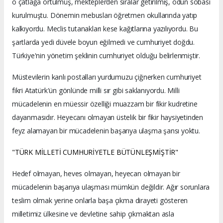
o çatlağa örtülmüş, mekteplerden sıralar getirilmiş, odun sobası
kurulmuştu. Dönemin mebusları öğretmen okullarında yatıp
kalkıyordu. Meclis tutanakları kese kağıtlarına yazılıyordu. Bu
şartlarda yedi düvele boyun eğilmedi ve cumhuriyet doğdu.
Türkiye'nin yönetim şeklinin cumhuriyet olduğu belirlenmiştir.
Müstevilerin kanlı postalları yurdumuzu çiğnerken cumhuriyet
fikri Atatürk'ün gönlünde milli sır gibi saklanıyordu. Milli
mücadelenin en müessir özelliği muazzam bir fikir kudretine
dayanmasıdır. Heyecanı olmayan üstelik bir fikir haysiyetinden
feyz alamayan bir mücadelenin başarıya ulaşma şansı yoktu.
"TÜRK MİLLETİ CUMHURİYETLE BÜTÜNLEŞMİŞTİR"
Hedef olmayan, heves olmayan, heyecan olmayan bir
mücadelenin başarıya ulaşması mümkün değildir. Ağır sorunlara
teslim olmak yerine onlarla başa çıkma dirayeti gösteren
milletimiz ülkesine ve devletine sahip çıkmaktan asla