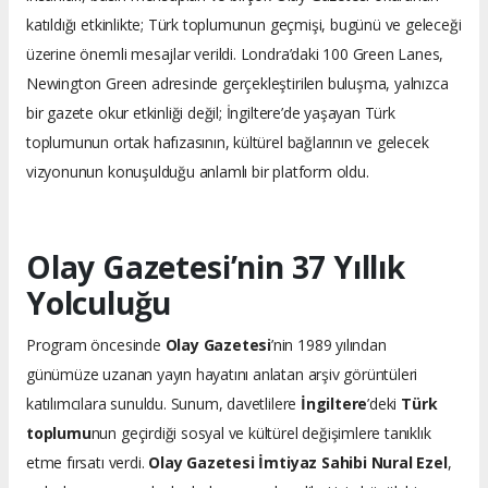
katıldığı etkinlikte; Türk toplumunun geçmişi, bugünü ve geleceği
üzerine önemli mesajlar verildi. Londra’daki 100 Green Lanes,
Newington Green adresinde gerçekleştirilen buluşma, yalnızca
bir gazete okur etkinliği değil; İngiltere’de yaşayan Türk
toplumunun ortak hafızasının, kültürel bağlarının ve gelecek
vizyonunun konuşulduğu anlamlı bir platform oldu.
Olay Gazetesi’nin 37 Yıllık
Yolculuğu
Program öncesinde
Olay Gazetesi
’nin 1989 yılından
günümüze uzanan yayın hayatını anlatan arşiv görüntüleri
katılımcılara sunuldu. Sunum, davetlilere
İngiltere
’deki
Türk
toplumu
nun geçirdiği sosyal ve kültürel değişimlere tanıklık
etme fırsatı verdi.
Olay Gazetesi İmtiyaz Sahibi Nural Ezel
,