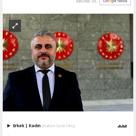
ABONE OL
Erkek
|
Kadın
(Haberi Sesli Oku)