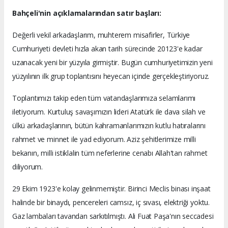
Bahçeli'nin açıklamalarından satır başları:
Değerli vekil arkadaşlarım, muhterem misafirler, Türkiye
Cumhuriyeti devleti hızla akan tarih sürecinde 20123'e kadar
uzanacak yeni bir yüzyıla girmiştir. Bugün cumhuriyetimizin yeni
yüzyılının ilk grup toplantısını heyecan içinde gerçekleştiriyoruz.
Toplantımızı takip eden tüm vatandaşlarımıza selamlarımı
iletiyorum. Kurtuluş savaşımızın lideri Atatürk ile dava silah ve
ülkü arkadaşlarının, bütün kahramanlarımızın kutlu hatıralarını
rahmet ve minnet ile yad ediyorum. Aziz şehitlerimize milli
bekanın, milli istiklalin tüm neferlerine cenabı Allah'tan rahmet
diliyorum.
29 Ekim 1923'e kolay gelinmemiştir. Birinci Meclis binası inşaat
halinde bir binaydı, pencereleri camsız, iç sıvası, elektriği yoktu.
Gaz lambaları tavandan sarkıtılmıştı. Ali Fuat Paşa'nın seccadesi