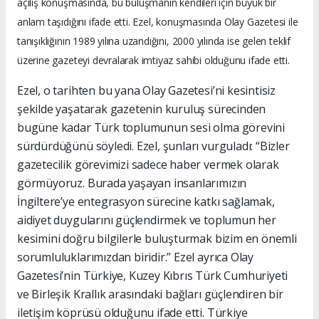
açılış konuşmasında, bu buluşmanın kendileri için büyük bir
anlam taşıdığını ifade etti. Ezel, konuşmasında Olay Gazetesi ile
tanışıklığının 1989 yılına uzandığını, 2000 yılında ise gelen teklif
üzerine gazeteyi devralarak imtiyaz sahibi olduğunu ifade etti.
Ezel, o tarihten bu yana Olay Gazetesi’ni kesintisiz
şekilde yaşatarak gazetenin kuruluş sürecinden
bugüne kadar Türk toplumunun sesi olma görevini
sürdürdüğünü söyledi. Ezel, şunları vurguladı: “Bizler
gazetecilik görevimizi sadece haber vermek olarak
görmüyoruz. Burada yaşayan insanlarımızın
İngiltere’ye entegrasyon sürecine katkı sağlamak,
aidiyet duygularını güçlendirmek ve toplumun her
kesimini doğru bilgilerle buluşturmak bizim en önemli
sorumluluklarımızdan biridir.” Ezel ayrıca Olay
Gazetesi’nin Türkiye, Kuzey Kıbrıs Türk Cumhuriyeti
ve Birleşik Krallık arasındaki bağları güçlendiren bir
iletişim köprüsü olduğunu ifade etti. Türkiye