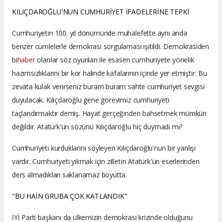
KILIÇDAROĞLU'NUN CUMHURİYET İFADELERİNE TEPKİ
Cumhuriyetin 100. yıl dönümünde muhalefette aynı anda
benzer cümlelerle demokrasi sorgulaması işitildi. Demokrasiden
bi
haber
olanlar söz oyunları ile esasen cumhuriyete yönelik
hazımsızlıklarını bir kor halinde kafalarının içinde yer etmiştir. Bu
zevata kulak verirseniz buram buram sahte cumhuriyet sevgisi
duyulacak. Kılıçdaroğlu gene görevimiz cumhuriyeti
taçlandırmaktır demiş. Hayat gerçeğinden bahsetmek mümkün
değildir. Atatürk'ün sözünü Kılıçdaroğlu hiç duymadı mı?
Cumhuriyeti kurduklarını söyleyen Kılıçdaroğlu'nun bir yanlışı
vardır. Cumhuriyeti yıkmak için zilletin Atatürk'ün eserlerinden
ders almadıkları saklanamaz boyutta.
"BU HAİN GRUBA ÇOK KATLANDIK"
İYİ Parti başkanı da ülkemizin demokrasi krizinde olduğunu