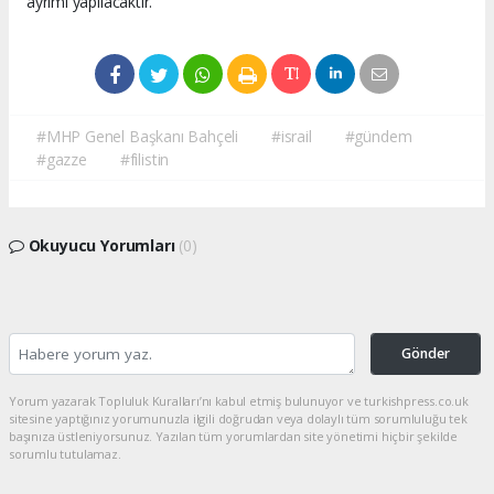
ayrımı yapılacaktır.
#MHP Genel Başkanı Bahçeli
#israil
#gündem
#gazze
#filistin
Okuyucu Yorumları
(0)
Gönder
Yorum yazarak Topluluk Kuralları’nı kabul etmiş bulunuyor ve turkishpress.co.uk
sitesine yaptığınız yorumunuzla ilgili doğrudan veya dolaylı tüm sorumluluğu tek
başınıza üstleniyorsunuz. Yazılan tüm yorumlardan site yönetimi hiçbir şekilde
sorumlu tutulamaz.