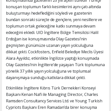
konuşmasında gazetenin 25 yılı aşkın süredir Türkçe
konuşan toplumun farklı kesimlerini aynı çatı altında
buluşturmayı hedeflediğini söyledi ve gazetenin
bundan sonraki süreçte de gençlere, yeni nesillere ve
toplumun ortak geleceğine katkı sunmaya devam
edeceğini ekledi. UID İngiltere Bölge Temsilcisi Halil
Erdoğan ise konuşmasında Olay Gazetesi’nin
geçmişten günümüze uzanan yayın yolculuğuna
dikkat çekti. Cockfosters, Enfield Belediye Meclis Üyesi
Alara Ayyıldız, etkinlikte İngilizce yaptığı konuşmada
Olay Gazetesi’nin İngiltere’de yaşayan Türk toplumuna
yönelik 37 yıllık yayın yolculuğuna ve toplumsal
dayanışmaya sunduğu katkılara dikkat çekti.
Etkinlikte İngiltere Kıbrıs Türk Dernekleri Konseyi
Başkanı Kenan Nafi ile Managing Director, Charles
Ramsden Consultancy Services Ltd. ve Young Turkish
Cypriots Başkanı Eren Ramadan’da birer konuşma