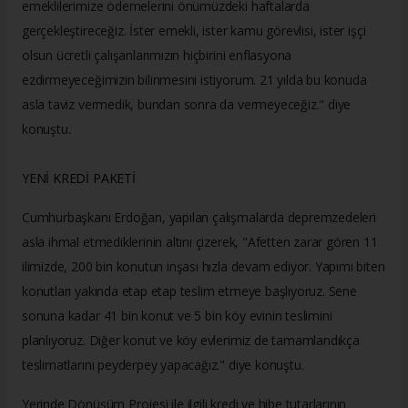
emeklilerimize ödemelerini önümüzdeki haftalarda
gerçekleştireceğiz. İster emekli, ister kamu görevlisi, ister işçi
olsun ücretli çalışanlarımızın hiçbirini enflasyona
ezdirmeyeceğimizin bilinmesini istiyorum. 21 yılda bu konuda
asla taviz vermedik, bundan sonra da vermeyeceğiz." diye
konuştu.
YENİ KREDİ PAKETİ
Cumhurbaşkanı Erdoğan, yapılan çalışmalarda depremzedeleri
asla ihmal etmediklerinin altını çizerek, "Afetten zarar gören 11
ilimizde, 200 bin konutun inşası hızla devam ediyor. Yapımı biten
konutları yakında etap etap teslim etmeye başlıyoruz. Sene
sonuna kadar 41 bin konut ve 5 bin köy evinin teslimini
planlıyoruz. Diğer konut ve köy evlerimiz de tamamlandıkça
teslimatlarını peyderpey yapacağız." diye konuştu.
Yerinde Dönüşüm Projesi ile ilgili kredi ve hibe tutarlarının