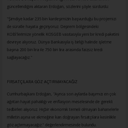
güncellendiğini aktaran Erdoğan, sözlerini şöyle sürdürdü:
"Şimdiye kadar 235 bin kardeşimizin başvurduğu bu projemizi
de süratle hayata geçiriyoruz. Deprem bölgesindeki
KOBİ'lerimize yönelik KOSGEB vasıtasıyla yeni bir kredi paketini
devreye alıyoruz. Dünya Bankasıyla iş birliği halinde işletme
başına 200 bin lira ile 750 bin lira arasında faizsiz kredi
sağlayacağız."
FIRSATÇILARA GÖZ AÇTIRMAYACAĞIZ
Cumhurbaşkanı Erdoğan, "Ayrıca son aylarda başımızı en çok
ağrıtan hayat pahalılığı ve enflasyon meselesinde de gerekli
tedbirleri alıyoruz. Hiçbir ekonomik temeli olmayan bahanelerle
milletin aşına ve ekmeğine kan doğrayan fırsatçılara kesinlikle
göz açtırmayacağız." değerlendirmesinde bulundu.