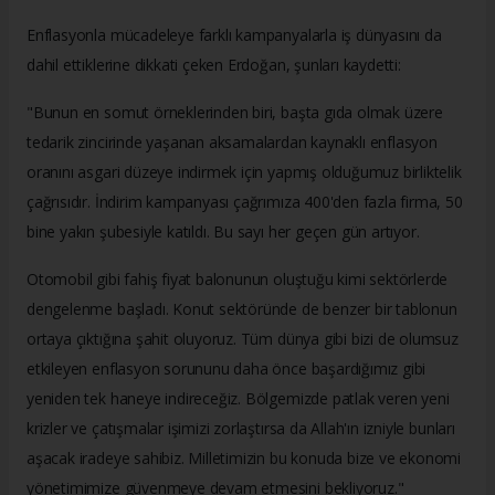
Enflasyonla mücadeleye farklı kampanyalarla iş dünyasını da
dahil ettiklerine dikkati çeken Erdoğan, şunları kaydetti:
"Bunun en somut örneklerinden biri, başta gıda olmak üzere
tedarik zincirinde yaşanan aksamalardan kaynaklı enflasyon
oranını asgari düzeye indirmek için yapmış olduğumuz birliktelik
çağrısıdır. İndirim kampanyası çağrımıza 400'den fazla firma, 50
bine yakın şubesiyle katıldı. Bu sayı her geçen gün artıyor.
Otomobil gibi fahiş fiyat balonunun oluştuğu kimi sektörlerde
dengelenme başladı. Konut sektöründe de benzer bir tablonun
ortaya çıktığına şahit oluyoruz. Tüm dünya gibi bizi de olumsuz
etkileyen enflasyon sorununu daha önce başardığımız gibi
yeniden tek haneye indireceğiz. Bölgemizde patlak veren yeni
krizler ve çatışmalar işimizi zorlaştırsa da Allah'ın izniyle bunları
aşacak iradeye sahibiz. Milletimizin bu konuda bize ve ekonomi
yönetimimize güvenmeye devam etmesini bekliyoruz."