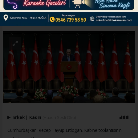
ABONE OL
Erkek
|
Kadın
(Haberi Sesli Oku)
Cumhurbaşkanı Recep Tayyip Erdoğan, Kabine toplantısının