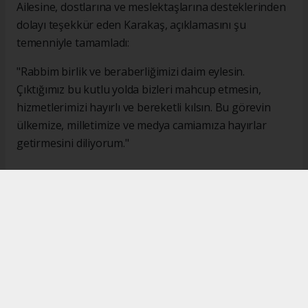
Ailesine, dostlarına ve meslektaşlarına desteklerinden
dolayı teşekkür eden Karakaş, açıklamasını şu
temenniyle tamamladı:
"Rabbim birlik ve beraberliğimizi daim eylesin.
Çıktığımız bu kutlu yolda bizleri mahcup etmesin,
hizmetlerimizi hayırlı ve bereketli kılsın. Bu görevin
ülkemize, milletimize ve medya camiamıza hayırlar
getirmesini diliyorum."
#İsmail Karakaş
#TİMBİR
Okuyucu Yorumları
(0)