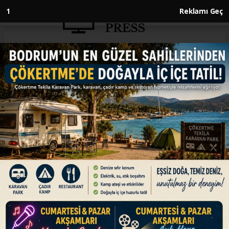
Anasayfa
SİYASET
Başkan Erdoğan
duyurdu...Üniversite
öğrencilerine müjde!
SİYASET
31.10.2023 - 21:57, Güncelleme: 31.10.2023 - 21:57
Cumhurbaşkanı Erdoğan, Kabine Toplantısı'nın
ardından açıklamalarda bulundu. Ekonomiye
yönelik önemli kararları açıklayan Başkan
Erdoğan, üniversite öğrencilerine müjdeli haberi
duyurdu.