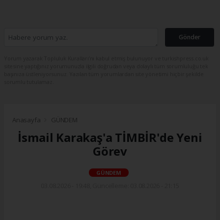
Gönder
Yorum yazarak Topluluk Kuralları’nı kabul etmiş bulunuyor ve turkishpress.co.uk
sitesine yaptığınız yorumunuzla ilgili doğrudan veya dolaylı tüm sorumluluğu tek
başınıza üstleniyorsunuz. Yazılan tüm yorumlardan site yönetimi hiçbir şekilde
sorumlu tutulamaz.
Anasayfa
GÜNDEM
İsmail Karakaş'a TİMBİR'de Yeni
Görev
GÜNDEM
03.08.2026 - 19:48, Güncelleme: 03.08.2026 - 21:15