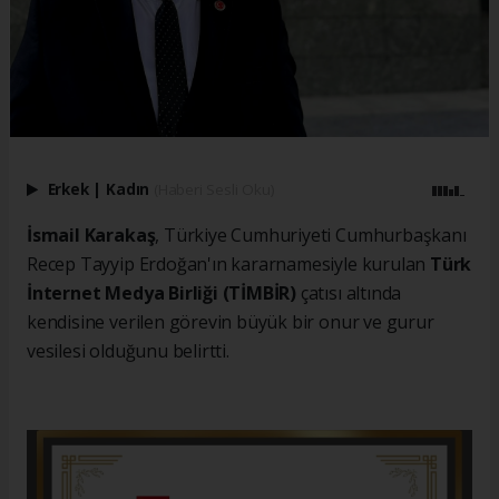
Erkek
|
Kadın
(Haberi Sesli Oku)
İsmail Karakaş
, Türkiye Cumhuriyeti Cumhurbaşkanı
Recep Tayyip Erdoğan'ın kararnamesiyle kurulan
Türk
İnternet Medya Birliği (TİMBİR)
çatısı altında
kendisine verilen görevin büyük bir onur ve gurur
vesilesi olduğunu belirtti.