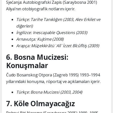
Sjećanja: Autobiografski Zapis (Saraybosna 2001)
Aliya’nın otobiyografik notlarını içerir.
Türkçe: Tarihe Tanıklığım (2003, Alev Erkilet ve
diğerleri)
İngilizce: Inescapable Questions (2003)
Arnavutça: Kujtime (2008)
Arapça: Müẕekkirâtü ʿAlî ʿİzzet Bîcûfîtiş (2009)
6. Bosna Mucizesi:
Konuşmalar
Čudo Bosanskog Otpora (Zagreb 1995) 1993–1994
yıllarındaki konuşma, röportaj ve açıklamaları içerir.
Türkçe: Bosna Mucizesi (2003, 2004)
7. Köle Olmayacağız