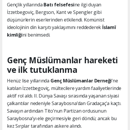
Gençlik yıllarında
Batı felsefesi
ne ilgi duyan
İzzetbegoviç, Bergson, Kant ve Spengler gibi
düşünürlerin eserlerinden etkilendi. Komünist
ideolojinin din karşıtı yaklaşımını reddederek
İslamî
kimliği
ni benimsedi.
Genç Müslümanlar hareketi
ve ilk tutuklanma
Henüz lise yıllarında
Genç Müslümanlar Derneği
’ne
katılan İzzetbegoviç, mültecilere yardım faaliyetlerinde
aktif rol aldı. II. Dünya Savaşı sırasında yaşanan siyasi
çalkantılar nedeniyle Saraybosna’dan Gradaçaç’a kaçtı.
Savaşın ardından Tito’nun Partizan ordusunun
Saraybosna’yı ele geçirmesiyle geri döndü; ancak bu
kez Sırplar tarafından askere alındı.