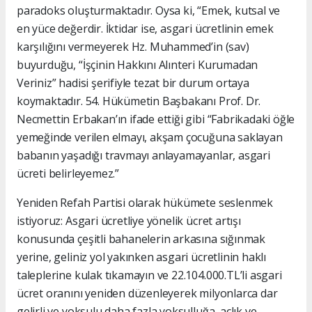
paradoks oluşturmaktadır. Oysa ki, “Emek, kutsal ve
en yüce değerdir. İktidar ise, asgari ücretlinin emek
karşılığını vermeyerek Hz. Muhammed’in (sav)
buyurduğu, “İşçinin Hakkını Alınteri Kurumadan
Veriniz” hadisi şerifiyle tezat bir durum ortaya
koymaktadır.
54. Hükümetin Başbakanı Prof. Dr.
Necmettin Erbakan’ın ifade ettiği gibi “Fabrikadaki öğle
yemeğinde verilen elmayı, akşam çocuğuna saklayan
babanın yaşadığı travmayı anlayamayanlar, asgari
ücreti belirleyemez.”
Yeniden Refah Partisi olarak hükümete seslenmek
istiyoruz: Asgari ücretliye yönelik ücret artışı
konusunda çeşitli bahanelerin arkasına sığınmak
yerine, geliniz yol yakınken asgari ücretlinin haklı
taleplerine kulak tıkamayın ve 22.104.000.TL’li asgari
ücret oranını yeniden düzenleyerek milyonlarca dar
gelirli ve yoksulu daha fazla yoksulluğa, açlık ve