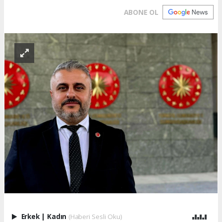
ABONE OL
Erkek
|
Kadın
(Haberi Sesli Oku)