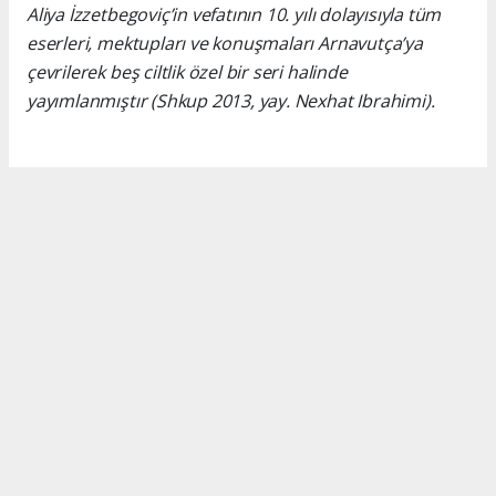
Aliya İzzetbegoviç’in vefatının 10. yılı dolayısıyla tüm
eserleri, mektupları ve konuşmaları Arnavutça’ya
çevrilerek beş ciltlik özel bir seri halinde
yayımlanmıştır (Shkup 2013, yay. Nexhat Ibrahimi).
Okuyucu Yorumları
(0)
Gönder
Yorum yazarak Topluluk Kuralları’nı kabul etmiş bulunuyor ve turkishpress.co.uk
sitesine yaptığınız yorumunuzla ilgili doğrudan veya dolaylı tüm sorumluluğu tek
başınıza üstleniyorsunuz. Yazılan tüm yorumlardan site yönetimi hiçbir şekilde