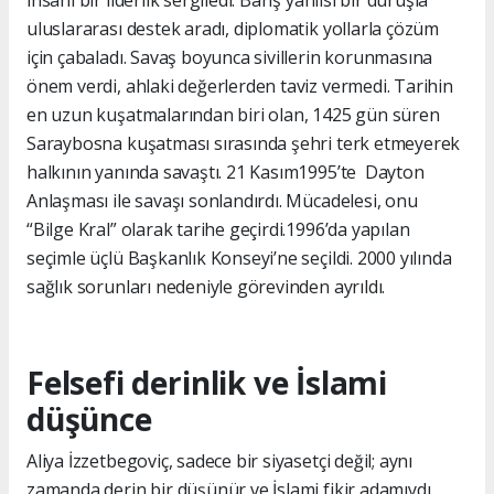
insani bir liderlik sergiledi. Barış yanlısı bir duruşla
uluslararası destek aradı, diplomatik yollarla çözüm
için çabaladı. Savaş boyunca sivillerin korunmasına
önem verdi, ahlaki değerlerden taviz vermedi. Tarihin
en uzun kuşatmalarından biri olan, 1425 gün süren
Saraybosna kuşatması sırasında şehri terk etmeyerek
halkının yanında savaştı. 21 Kasım1995’te Dayton
Anlaşması ile savaşı sonlandırdı. Mücadelesi, onu
“Bilge Kral” olarak tarihe geçirdi.1996’da yapılan
seçimle üçlü Başkanlık Konseyi’ne seçildi. 2000 yılında
sağlık sorunları nedeniyle görevinden ayrıldı.
Felsefi derinlik ve İslami
düşünce
Aliya İzzetbegoviç, sadece bir siyasetçi değil; aynı
zamanda derin bir düşünür ve İslami fikir adamıydı.