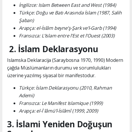
İngilizce: Islam Between East and West (1984)
Türkçe: Doğu ve Batı Arasında İslam (1987, Salih
Şaban)
Arapça: el-İslâm beyne’ş-Şark ve’l-Garb (1994)
Fransızca: L’Islam entre l’Est et l’Ouest (2003)
2. İslam Deklarasyonu
Islamska Deklaracija (Saraybosna 1970, 1990) Modern
çağda Müslümanların durumu ve sorumlulukları
üzerine yazılmış siyasal bir manifestodur.
Türkçe: İslam Deklarasyonu (2010, Rahman
Ademi)
Fransızca: Le Manifest Islamique (1999)
Arapça: el-İʿlâmü’l-İslâmî (1999, 2009)
3. İslami Yeniden Doğuşun