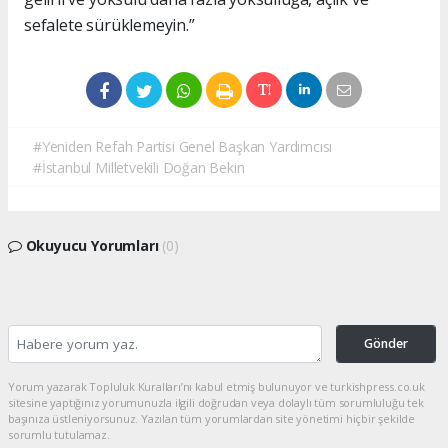
sefalete sürüklemeyin.”
#Yeniden Refah Partisi Genel Başkan Yardımcısı
#İstanbul Milletvekili Doğan Bekin
Okuyucu Yorumları
(0)
Gönder
Yorum yazarak Topluluk Kuralları’nı kabul etmiş bulunuyor ve turkishpress.co.uk
sitesine yaptığınız yorumunuzla ilgili doğrudan veya dolaylı tüm sorumluluğu tek
başınıza üstleniyorsunuz. Yazılan tüm yorumlardan site yönetimi hiçbir şekilde
sorumlu tutulamaz.