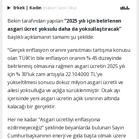
Erkek
|
Kadın
(Haberi Sesli Oku)
Bekin tarafından yapılan
“2025 yılı için belirlenen
asgari ücret yoksulu daha da yoksullaştıracak”
başlıklı açıklamanın tamamı şu şekilde:
“Gerçek enflasyon oranını yansıtması tartışma konusu
olan TÜİK’in bile enflasyon oranını % 45 düzeyinde
belirlenmiş olmasına rağmen asgari ücretin 2025 yılı
için % 30’luk zam artışıyla 22.104.000 TL’ye
yükseltilmesi sonucu dokuz milyon asgari ücretli ve
ailesi yoksulluğa ve açlığa sürüklenmiştir. Ocak ayı
içerisinde yeni asgari ücretin açlık sınırının altında
kalacağı bir gerçektir.
Her ne kadar “Asgari ücretliyi enflasyona
ezdirmeyeceğiz“ şeklinde beyanlarda bulunan Sayın
Cumhurbaşkanının enerji ve gıda başta olmak üzere