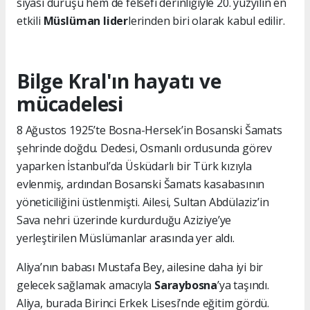
siyasi duruşu hem de felsefi derinliğiyle 20. yüzyılın en
etkili
Müslüman lider
lerinden biri olarak kabul edilir.
Bilge Kral'ın hayatı ve
mücadelesi
8 Ağustos 1925’te Bosna-Hersek’in Bosanski Šamats
şehrinde doğdu. Dedesi, Osmanlı ordusunda görev
yaparken İstanbul’da Üsküdarlı bir Türk kızıyla
evlenmiş, ardından Bosanski Šamats kasabasının
yöneticiliğini üstlenmişti. Ailesi, Sultan Abdülaziz’in
Sava nehri üzerinde kurdurduğu Aziziye’ye
yerleştirilen Müslümanlar arasında yer aldı.
Aliya’nın babası Mustafa Bey, ailesine daha iyi bir
gelecek sağlamak amacıyla
Saraybosna
’ya taşındı.
Aliya, burada Birinci Erkek Lisesi’nde eğitim gördü.