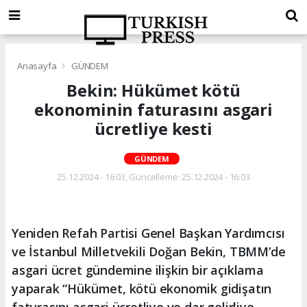
Anasayfa
GÜNDEM
Bekin: Hükümet kötü
ekonominin faturasını asgari
ücretliye kesti
GÜNDEM
25.12.2024 - 16:03, Güncelleme: 25.12.2024 - 16:03
Yeniden Refah Partisi Genel Başkan Yardımcısı
ve İstanbul Milletvekili Doğan Bekin, TBMM’de
asgari ücret gündemine ilişkin bir açıklama
yaparak “Hükümet, kötü ekonomik gidişatın
faturasını asgari ücretliye ve dar gelirliye