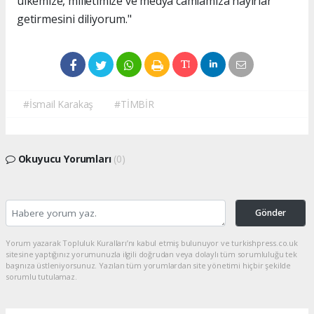
ülkemize, milletimize ve medya camiamıza hayırlar
getirmesini diliyorum."
#İsmail Karakaş
#TİMBİR
Okuyucu Yorumları
(0)
Gönder
Yorum yazarak Topluluk Kuralları’nı kabul etmiş bulunuyor ve turkishpress.co.uk
sitesine yaptığınız yorumunuzla ilgili doğrudan veya dolaylı tüm sorumluluğu tek
başınıza üstleniyorsunuz. Yazılan tüm yorumlardan site yönetimi hiçbir şekilde
sorumlu tutulamaz.