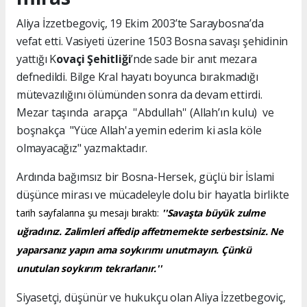
Aliya İzzetbegoviç, 19 Ekim 2003’te Saraybosna’da
vefat etti. Vasiyeti üzerine 1503 Bosna savaşı şehidinin
yattığı K
ovaçi Şehitliği
’nde sade bir anıt mezara
defnedildi. Bilge Kral hayatı boyunca bırakmadığı
mütevazılığını ölümünden sonra da devam ettirdi.
Mezar taşında arapça ''Abdullah'' (Allah’ın kulu) ve
boşnakça "Yüce Allah'a yemin ederim ki asla köle
olmayacağız" yazmaktadır.
Ardında bağımsız bir Bosna-Hersek, güçlü bir İslami
düşünce mirası ve mücadeleyle dolu bir hayatla birlikte
tarih sayfalarına şu mesajı bıraktı:
''Savaşta büyük zulme
uğradınız. Zalimleri affedip affetmemekte serbestsiniz. Ne
yaparsanız yapın ama soykırımı unutmayın. Çünkü
unutulan soykırım tekrarlanır.''
Siyasetçi, düşünür ve hukukçu olan Aliya İzzetbegoviç,