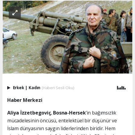
Erkek
|
Kadın
(Haberi Sesli Oku)
Haber Merkezi
Aliya İzzetbegoviç
,
Bosna-Hersek
’in bağımsızlık
mücadelesinin öncüsü, entelektüel bir düşünür ve
İslam dünyasının saygın liderlerinden biridir. Hem