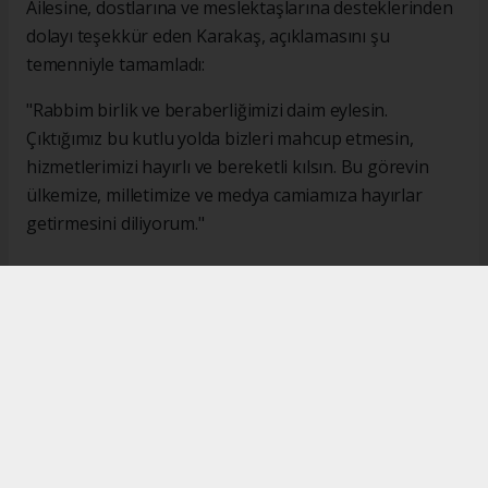
Ailesine, dostlarına ve meslektaşlarına desteklerinden
dolayı teşekkür eden Karakaş, açıklamasını şu
temenniyle tamamladı:
"Rabbim birlik ve beraberliğimizi daim eylesin.
Çıktığımız bu kutlu yolda bizleri mahcup etmesin,
hizmetlerimizi hayırlı ve bereketli kılsın. Bu görevin
ülkemize, milletimize ve medya camiamıza hayırlar
getirmesini diliyorum."
#İsmail Karakaş
#TİMBİR
Okuyucu Yorumları
(0)