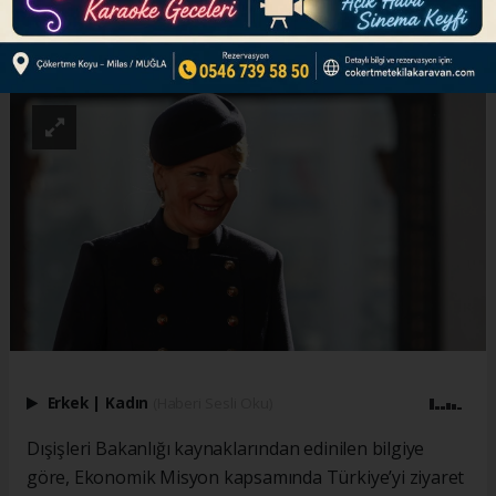
ABONE OL
Erkek
|
Kadın
(Haberi Sesli Oku)
Dışişleri Bakanlığı kaynaklarından edinilen bilgiye
göre, Ekonomik Misyon kapsamında Türkiye’yi ziyaret