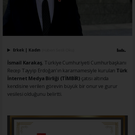
Erkek
|
Kadın
(Haberi Sesli Oku)
İsmail Karakaş
, Türkiye Cumhuriyeti Cumhurbaşkanı
Recep Tayyip Erdoğan'ın kararnamesiyle kurulan
Türk
İnternet Medya Birliği (TİMBİR)
çatısı altında
kendisine verilen görevin büyük bir onur ve gurur
vesilesi olduğunu belirtti.