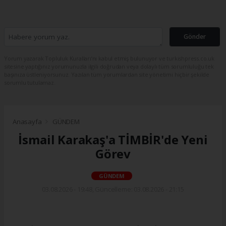
Gönder
Yorum yazarak Topluluk Kuralları’nı kabul etmiş bulunuyor ve turkishpress.co.uk
sitesine yaptığınız yorumunuzla ilgili doğrudan veya dolaylı tüm sorumluluğu tek
başınıza üstleniyorsunuz. Yazılan tüm yorumlardan site yönetimi hiçbir şekilde
sorumlu tutulamaz.
Anasayfa
GÜNDEM
İsmail Karakaş'a TİMBİR'de Yeni
Görev
GÜNDEM
03.08.2026 - 19:48, Güncelleme: 03.08.2026 - 21:15