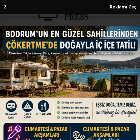
1
Reklamı Geç
Anasayfa
DÜNYA
Belçika Kraliçesi Mathilde 10-14
Mayıs'ta Ekonomik Misyon
heyetiyle Türkiye'yi ziyaret
edecek
DÜNYA
09.05.2026 - 12:15, Güncelleme: 09.05.2026 - 12:15
Belçika Kraliçesi Mathilde, başkanlığındaki
heyetle 10-14 Mayıs tarihlerinde Türkiye’ye
“Ekonomik Misyon” ziyareti yapacak.