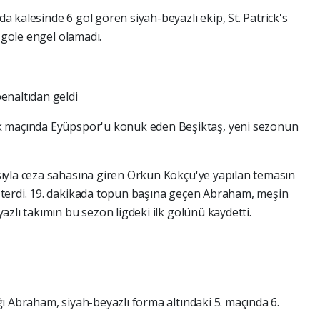
 kalesinde 6 gol gören siyah-beyazlı ekip, St. Patrick's
3 gole engel olamadı.
enaltıdan geldi
k maçında Eyüpspor'u konuk eden Beşiktaş, yeni sezonun
ıyla ceza sahasına giren Orkun Kökçü'ye yapılan temasın
terdi. 19. dakikada topun başına geçen Abraham, meşin
zlı takımın bu sezon ligdeki ilk golünü kaydetti.
ı Abraham, siyah-beyazlı forma altındaki 5. maçında 6.