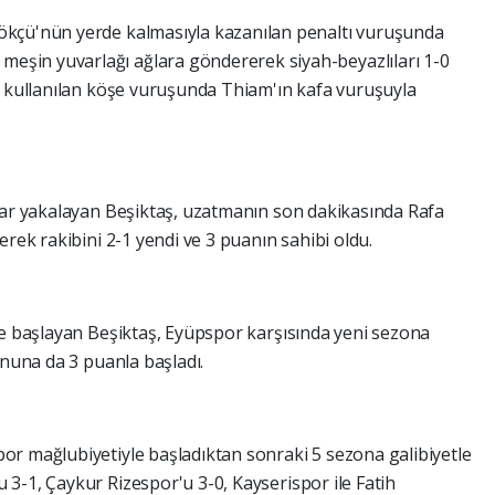
ökçü'nün yerde kalmasıyla kazanılan penaltı vuruşunda
şin yuvarlağı ağlara göndererek siyah-beyazlıları 1-0
a kullanılan köşe vuruşunda Thiam'ın kafa vuruşuyla
lar yakalayan Beşiktaş, uzatmanın son dakikasında Rafa
erek rakibini 2-1 yendi ve 3 puanın sahibi oldu.
le başlayan Beşiktaş, Eyüpspor karşısında yeni sezona
onuna da 3 puanla başladı.
or mağlubiyetiyle başladıktan sonraki 5 sezona galibiyetle
3-1, Çaykur Rizespor'u 3-0, Kayserispor ile Fatih