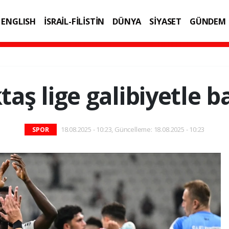
ENGLISH
İSRAİL-FİLİSTİN
DÜNYA
SİYASET
GÜNDEM
IK
TEKNOLOJİ
taş lige galibiyetle b
18.08.2025 - 10:23, Güncelleme: 18.08.2025 - 10:23
SPOR