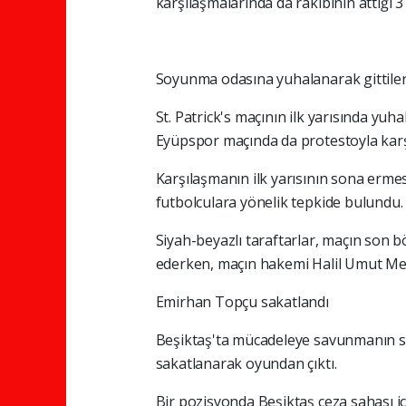
karşılaşmalarında da rakibinin attığı 
Soyunma odasına yuhalanarak gittile
St. Patrick's maçının ilk yarısında yu
Eyüpspor maçında da protestoyla karşı
Karşılaşmanın ilk yarısının sona ermes
futbolculara yönelik tepkide bulundu.
Siyah-beyazlı taraftarlar, maçın son b
ederken, maçın hakemi Halil Umut Mele
Emirhan Topçu sakatlandı
Beşiktaş'ta mücadeleye savunmanın s
sakatlanarak oyundan çıktı.
Bir pozisyonda Beşiktaş ceza sahası iç