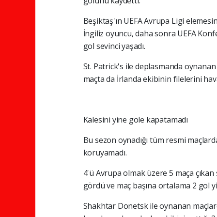
golünü kaydetti.
Beşiktaş'ın UEFA Avrupa Ligi elemesi
İngiliz oyuncu, daha sonra UEFA Konfe
gol sevinci yaşadı.
St. Patrick's ile deplasmanda oynanan
maçta da İrlanda ekibinin filelerini ha
Kalesini yine gole kapatamadı
Bu sezon oynadığı tüm resmi maçlarda 
koruyamadı.
4'ü Avrupa olmak üzere 5 maça çıkan s
gördü ve maç başına ortalama 2 gol yi
Shakhtar Donetsk ile oynanan maçlarda