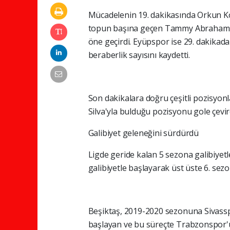
Mücadelenin 19. dakikasında Orkun K
topun başına geçen Tammy Abraham me
öne geçirdi. Eyüpspor ise 29. dakikad
beraberlik sayısını kaydetti.
Son dakikalara doğru çeşitli pozisyon
Silva'yla bulduğu pozisyonu gole çevir
Galibiyet geleneğini sürdürdü
Ligde geride kalan 5 sezona galibiyet
galibiyetle başlayarak üst üste 6. sez
Beşiktaş, 2019-2020 sezonuna Sivassp
başlayan ve bu süreçte Trabzonspor'u 