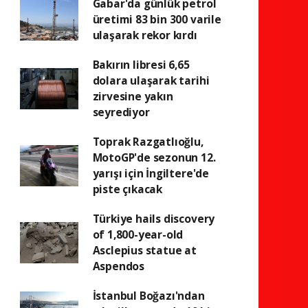
Gabar'da günlük petrol
üretimi 83 bin 300 varile
ulaşarak rekor kırdı
Bakırın libresi 6,65
dolara ulaşarak tarihi
zirvesine yakın
seyrediyor
Toprak Razgatlıoğlu,
MotoGP'de sezonun 12.
yarışı için İngiltere'de
piste çıkacak
Türkiye hails discovery
of 1,800-year-old
Asclepius statue at
Aspendos
İstanbul Boğazı'ndan