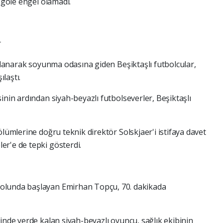
3 gole engel olamadı.
r
halanarak soyunma odasına giden Beşiktaşlı futbolcular,
laştı.
inin ardından siyah-beyazlı futbolseverler, Beşiktaşlı
ölümlerine doğru teknik direktör Solskjaer'i istifaya davet
r'e de tepki gösterdi.
olunda başlayan Emirhan Topçu, 70. dakikada
inde yerde kalan siyah-beyazlı oyuncu, sağlık ekibinin