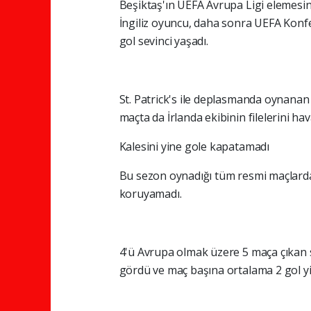
Beşiktaş'ın UEFA Avrupa Ligi elemesi
İngiliz oyuncu, daha sonra UEFA Konfe
gol sevinci yaşadı.
St. Patrick's ile deplasmanda oynanan
maçta da İrlanda ekibinin filelerini ha
Kalesini yine gole kapatamadı
Bu sezon oynadığı tüm resmi maçlarda 
koruyamadı.
4'ü Avrupa olmak üzere 5 maça çıkan s
gördü ve maç başına ortalama 2 gol yi