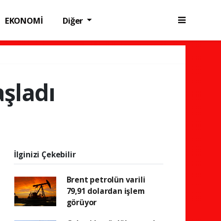
EKONOMİ
Diğer
aşladı
İlginizi Çekebilir
Brent petrolün varili
79,91 dolardan işlem
görüyor