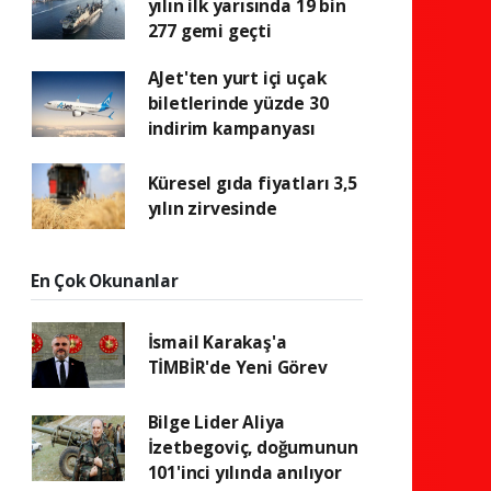
yılın ilk yarısında 19 bin
277 gemi geçti
AJet'ten yurt içi uçak
biletlerinde yüzde 30
indirim kampanyası
Küresel gıda fiyatları 3,5
yılın zirvesinde
En Çok Okunanlar
İsmail Karakaş'a
TİMBİR'de Yeni Görev
Bilge Lider Aliya
İzetbegoviç, doğumunun
101'inci yılında anılıyor