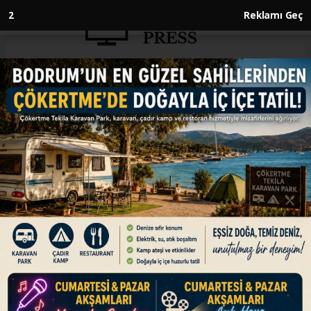
1
Reklamı Geç
Anasayfa
TEKNOLOJİ
Bir veri ihlali dünyaya ortalama
4,45 milyon dolara mal oluyor
TEKNOLOJİ
07.04.2025 - 21:17, Güncelleme: 07.04.2025 - 21:17
Imperum Kurucusu Senad Aruc, yapay zeka
teknolojileriyle veri ihlali sorununun daha
karmaşık hale geldiğini belirterek, "Bir veri
ihlalinin dünya genelindeki ortalama maliyeti
bugün 4,45 milyon dolar seviyesinde." dedi.