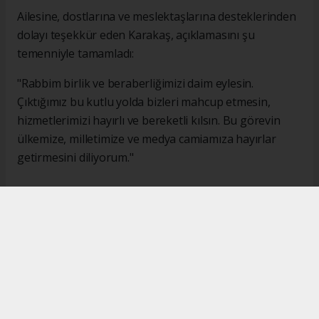
Ailesine, dostlarına ve meslektaşlarına desteklerinden
dolayı teşekkür eden Karakaş, açıklamasını şu
temenniyle tamamladı:
"Rabbim birlik ve beraberliğimizi daim eylesin.
Çıktığımız bu kutlu yolda bizleri mahcup etmesin,
hizmetlerimizi hayırlı ve bereketli kılsın. Bu görevin
ülkemize, milletimize ve medya camiamıza hayırlar
getirmesini diliyorum."
#İsmail Karakaş
#TİMBİR
Okuyucu Yorumları
(0)