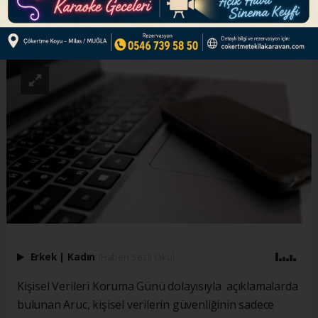
ABONE OL
Erkek
|
Kadın
(Haberi Sesli Oku)
Kişisel Verileri Koruma Günü dolayısıyla açıklamalarda
bulunan Aruc, kişisel verilerin güvenliğinin sadece