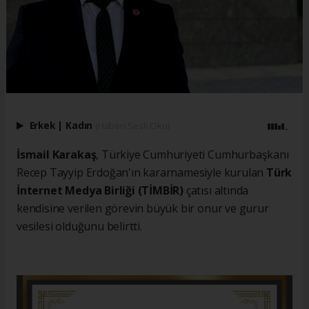
Erkek
|
Kadın
(Haberi Sesli Oku)
İsmail Karakaş
, Türkiye Cumhuriyeti Cumhurbaşkanı
Recep Tayyip Erdoğan'ın kararnamesiyle kurulan
Türk
İnternet Medya Birliği (TİMBİR)
çatısı altında
kendisine verilen görevin büyük bir onur ve gurur
vesilesi olduğunu belirtti.