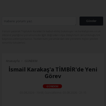
Gönder
Yorum yazarak Topluluk Kuralları’nı kabul etmiş bulunuyor ve turkishpress.co.uk
sitesine yaptığınız yorumunuzla ilgili doğrudan veya dolaylı tüm sorumluluğu tek
başınıza üstleniyorsunuz. Yazılan tüm yorumlardan site yönetimi hiçbir şekilde
sorumlu tutulamaz.
Anasayfa
GÜNDEM
İsmail Karakaş'a TİMBİR'de Yeni
Görev
GÜNDEM
03.08.2026 - 19:48, Güncelleme: 03.08.2026 - 21:15