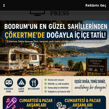
1
Reklamı Geç
Anasayfa
GÜNDEM
Bodrum’dan Dünyaya Umut
Yolculuğu: Mustafa Aycı’dan
Savaş Mağduru Hayvanlara
Destek
GÜNDEM
10.11.2025 - 12:07, Güncelleme: 10.11.2025 - 12:07
Yıllarca iş dünyasında aktif rol aldıktan sonra
emekliliğini Bodrum’da geçirmeye karar veren iş
insanı Mustafa Aycı, hayatının bu yeni dönemini