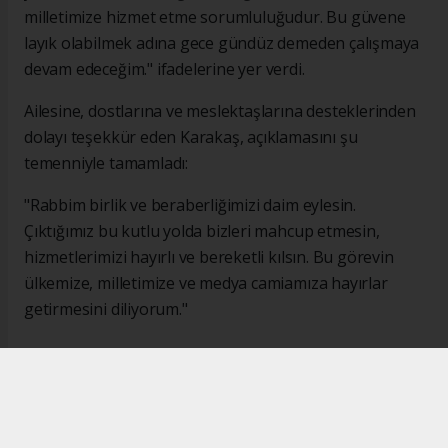
milletimize hizmet etme sorumluluğudur. Bu güvene
layık olabilmek adına gece gündüz demeden çalışmaya
devam edeceğim." ifadelerine yer verdi.
Ailesine, dostlarına ve meslektaşlarına desteklerinden
dolayı teşekkür eden Karakaş, açıklamasını şu
temenniyle tamamladı:
"Rabbim birlik ve beraberliğimizi daim eylesin.
Çıktığımız bu kutlu yolda bizleri mahcup etmesin,
hizmetlerimizi hayırlı ve bereketli kılsın. Bu görevin
ülkemize, milletimize ve medya camiamıza hayırlar
getirmesini diliyorum."
#İsmail Karakaş
#TİMBİR