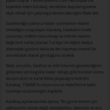
yapan büyük TİMBİR ailesinin tüm mensuplarına
teşekkür eden Karakaş, kendisine duyulan güvene
layık olmak için çalışmaya devam edeceğini ifade etti.
Gazeteciliğin yalnızca haber üretmekten ibaret
olmadığını vurgulayan Karakaş, hakikatin izinde
yürümeyi, milletin sesi olmayı ve milli ile manevi
değerlere sahip çıkarak Türkiye'nin dijital medya
alanındaki gücünü daha da ileri taşımayı önemli bir
sorumluluk olarak gördüğünü söyledi.
İlkeli, sorumlu, tarafsız ve milli internet gazeteciliğinin
gelişmesi için bugüne kadar olduğu gibi bundan sonra
da aynı azim ve kararlılıkla çalışacağını belirten
Karakaş, TİMBİR'in vizyonuna ve hedeflerine katkı
sunmayı sürdüreceğini kaydetti.
Karakaş açıklamasında ayrıca, "Bu görev benim için
yalnızca bir unvan değil; mesleğimize, ülkemize ve aziz