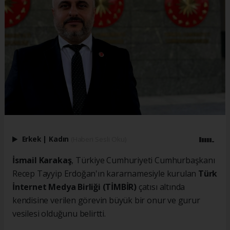
Erkek
|
Kadın
(Haberi Sesli Oku)
İsmail Karakaş
, Türkiye Cumhuriyeti Cumhurbaşkanı
Recep Tayyip Erdoğan'ın kararnamesiyle kurulan
Türk
İnternet Medya Birliği (TİMBİR)
çatısı altında
kendisine verilen görevin büyük bir onur ve gurur
vesilesi olduğunu belirtti.