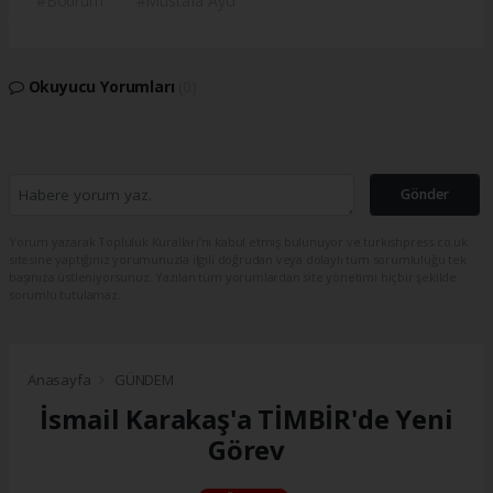
#Bodrum
#Mustafa Aycı
Okuyucu Yorumları
(0)
Gönder
Yorum yazarak Topluluk Kuralları’nı kabul etmiş bulunuyor ve turkishpress.co.uk
sitesine yaptığınız yorumunuzla ilgili doğrudan veya dolaylı tüm sorumluluğu tek
başınıza üstleniyorsunuz. Yazılan tüm yorumlardan site yönetimi hiçbir şekilde
sorumlu tutulamaz.
Anasayfa
GÜNDEM
İsmail Karakaş'a TİMBİR'de Yeni
Görev