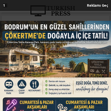
Anasayfa
EKONOMİ
Borsa, tüm zamanların en
yüksek açılış seviyesine ulaştı
EKONOMİ
23.01.2026 - 09:50, Güncelleme: 23.01.2026 - 09:50
Borsa İstanbul'da BIST 100 endeksi, güne yüzde
0,57 artışla 12.924,20 puandan başlayarak tüm
zamanların en yüksek açılış seviyesine ulaştı.
ABONE OL