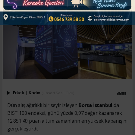
Erkek
|
Kadın
(Haberi Sesli Oku)
Dün alış ağırlıklı bir seyir izleyen
Borsa İstanbul
'da
BIST 100 endeksi, günü yüzde 0,97 değer kazanarak
12.851,49 puanla tüm zamanların en yüksek kapanışını
gerçekleştirdi.