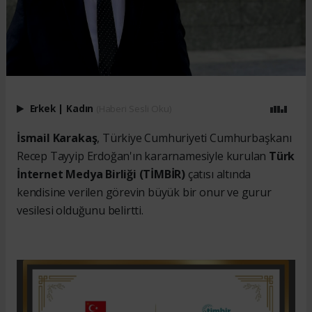
Erkek
|
Kadın
(Haberi Sesli Oku)
İsmail Karakaş
, Türkiye Cumhuriyeti Cumhurbaşkanı
Recep Tayyip Erdoğan'ın kararnamesiyle kurulan
Türk
İnternet Medya Birliği (TİMBİR)
çatısı altında
kendisine verilen görevin büyük bir onur ve gurur
vesilesi olduğunu belirtti.