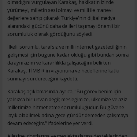
olmadığını vurgulayan Karakaş, hakikatin izinde
yürümeyi, milletin sesi olmayı ve milli ile manevi
değerlere sahip çıkarak Türkiye'nin dijital medya
alanındaki gücünü daha da ileri taşımayı önemli bir
sorumluluk olarak gördüğünü söyledi.
İlkeli, sorumlu, tarafsız ve milli internet gazeteciliğinin
gelişmesi için bugüne kadar olduğu gibi bundan sonra
da aynı azim ve kararlılıkla çalışacağını belirten
Karakaş, TİMBİR'in vizyonuna ve hedeflerine katkı
sunmayı sürdüreceğini kaydetti.
Karakaş açıklamasında ayrıca, "Bu görev benim için
yalnızca bir unvan değil; mesleğimize, ülkemize ve aziz
milletimize hizmet etme sorumluluğudur. Bu güvene
layık olabilmek adına gece gündüz demeden çalışmaya
devam edeceğim." ifadelerine yer verdi.
Ailesine, dostlarına ve meslektaşlarına desteklerinden