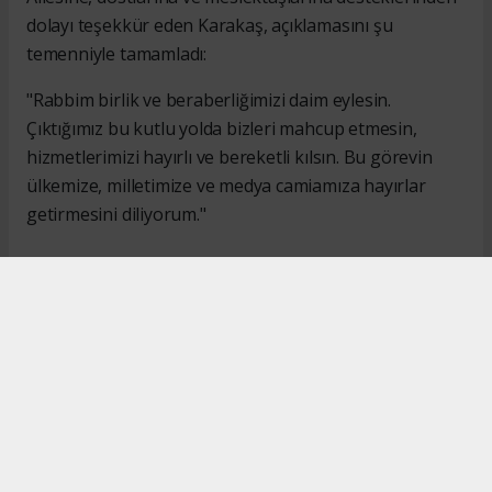
dolayı teşekkür eden Karakaş, açıklamasını şu
temenniyle tamamladı:
"Rabbim birlik ve beraberliğimizi daim eylesin.
Çıktığımız bu kutlu yolda bizleri mahcup etmesin,
hizmetlerimizi hayırlı ve bereketli kılsın. Bu görevin
ülkemize, milletimize ve medya camiamıza hayırlar
getirmesini diliyorum."
#İsmail Karakaş
#TİMBİR
Okuyucu Yorumları
(0)