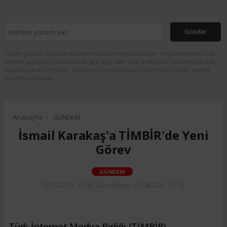
Gönder
Yorum yazarak Topluluk Kuralları’nı kabul etmiş bulunuyor ve turkishpress.co.uk
sitesine yaptığınız yorumunuzla ilgili doğrudan veya dolaylı tüm sorumluluğu tek
başınıza üstleniyorsunuz. Yazılan tüm yorumlardan site yönetimi hiçbir şekilde
sorumlu tutulamaz.
Anasayfa
GÜNDEM
İsmail Karakaş'a TİMBİR'de Yeni
Görev
GÜNDEM
03.08.2026 - 19:48, Güncelleme: 03.08.2026 - 21:15
Türk İnternet Medya Birliği (TİMBİR)