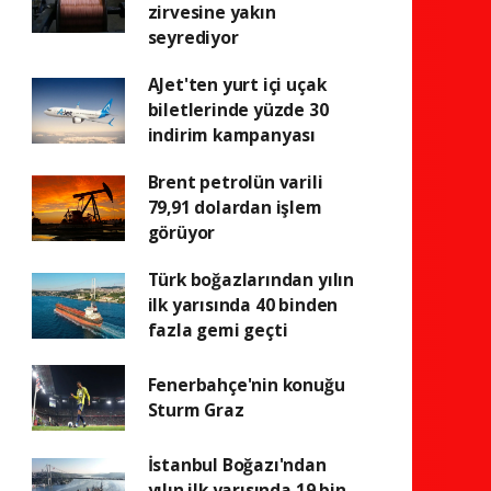
zirvesine yakın
seyrediyor
AJet'ten yurt içi uçak
biletlerinde yüzde 30
indirim kampanyası
Brent petrolün varili
79,91 dolardan işlem
görüyor
Türk boğazlarından yılın
ilk yarısında 40 binden
fazla gemi geçti
Fenerbahçe'nin konuğu
Sturm Graz
İstanbul Boğazı'ndan
yılın ilk yarısında 19 bin