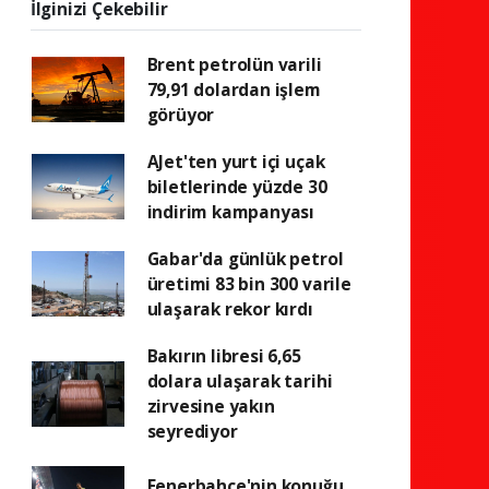
İlginizi Çekebilir
Brent petrolün varili
79,91 dolardan işlem
görüyor
AJet'ten yurt içi uçak
biletlerinde yüzde 30
indirim kampanyası
Gabar'da günlük petrol
üretimi 83 bin 300 varile
ulaşarak rekor kırdı
Bakırın libresi 6,65
dolara ulaşarak tarihi
zirvesine yakın
seyrediyor
Fenerbahçe'nin konuğu