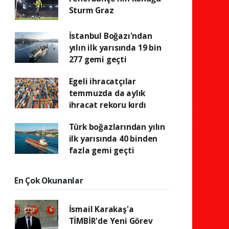
Sturm Graz
İstanbul Boğazı'ndan
yılın ilk yarısında 19 bin
277 gemi geçti
Egeli ihracatçılar
temmuzda da aylık
ihracat rekoru kırdı
Türk boğazlarından yılın
ilk yarısında 40 binden
fazla gemi geçti
En Çok Okunanlar
İsmail Karakaş'a
TİMBİR'de Yeni Görev