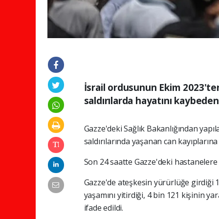
İsrail ordusunun Ekim 2023'te
saldırılarda hayatını kaybedenl
Gazze'deki Sağlık Bakanlığından yapıla
saldırılarında yaşanan can kayıplarına i
Son 24 saatte Gazze'deki hastanelere 4 
Gazze'de ateşkesin yürürlüğe girdiği 10
yaşamını yitirdiği, 4 bin 121 kişinin ya
ifade edildi.