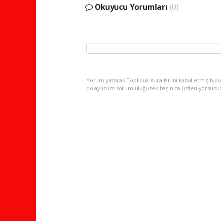
Okuyucu Yorumları
(0)
Yorum yazarak Topluluk Kuralları’nı kabul etmiş bulu
dolaylı tüm sorumluluğu tek başınıza üstleniyorsunu