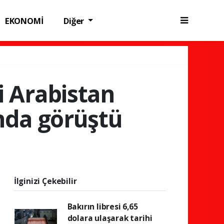
EKONOMİ
Diğer
 Arabistan
onda görüştü
İlginizi Çekebilir
Bakırın libresi 6,65
dolara ulaşarak tarihi