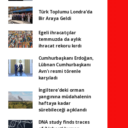
Türk Toplumu Londra’da
Bir Araya Geldi
Egeli ihracatçılar
temmuzda da aylık
ihracat rekoru kırdı
Cumhurbaşkanı Erdoğan,
Lübnan Cumhurbaşkanı
Avn'ı resmi törenle
karşıladı
İngiltere'deki orman
yangınına müdahalenin
haftaya kadar
sürebileceği açıklandı
DNA study finds traces