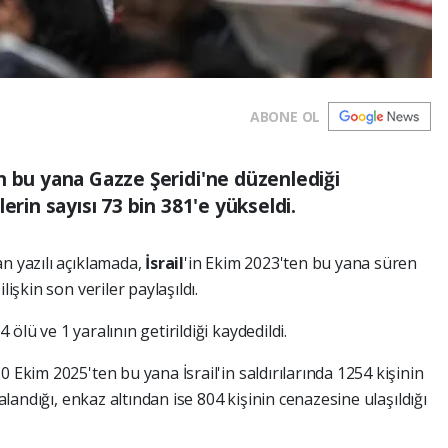
ABONE OL
n bu yana Gazze Şeridi'ne düzenlediği
erin sayısı 73 bin 381'e yükseldi.
n yazılı açıklamada,
İsrail
'in Ekim 2023'ten bu yana süren
lişkin son veriler paylaşıldı.
ölü ve 1 yaralının getirildiği kaydedildi.
 Ekim 2025'ten bu yana İsrail'in saldırılarında 1254 kişinin
ralandığı, enkaz altından ise 804 kişinin cenazesine ulaşıldığı