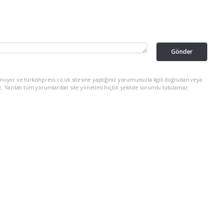
Gönder
nuyor ve turkishpress.co.uk sitesine yaptığınız yorumunuzla ilgili doğrudan veya
z. Yazılan tüm yorumlardan site yönetimi hiçbir şekilde sorumlu tutulamaz.