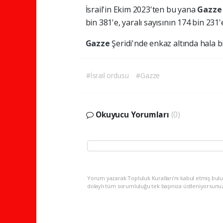
İsrail'in Ekim 2023'ten bu yana
Gazz
bin 381'e, yaralı sayısının 174 bin 231'e 
Gazze
Şeridi'nde enkaz altında hala b
#İsrail ordusu
#Gazze
Okuyucu Yorumları
(0)
Yorum yazarak Topluluk Kuralları’nı kabul etmiş bulu
dolaylı tüm sorumluluğu tek başınıza üstleniyorsunu