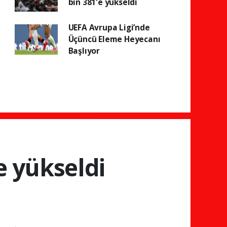
bin 381'e yükseldi
UEFA Avrupa Ligi’nde
Üçüncü Eleme Heyecanı
Başlıyor
e yükseldi