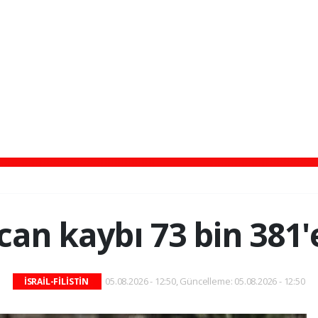
can kaybı 73 bin 381'
05.08.2026 - 12:50, Güncelleme: 05.08.2026 - 12:50
İSRAİL-FİLİSTİN