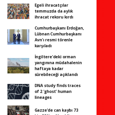
Egeli ihracatçılar
temmuzda da aylık
ihracat rekoru kırdı
Cumhurbaşkanı Erdoğan,
Lübnan Cumhurbaşkanı
Avn'ı resmi törenle
karşıladı
İngiltere'deki orman
yangınına müdahalenin
haftaya kadar
sürebileceği açıklandı
DNA study finds traces
of 2 'ghost' human
lineages
Gazze'de can kaybı 73