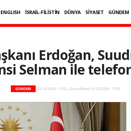
ENGLISH
İSRAİL-FİLİSTİN
DÜNYA
SİYASET
GÜNDEM
IK
TEKNOLOJİ
kanı Erdoğan, Suudi
nsi Selman ile telef
01.03.2026 - 17:05, Güncelleme: 01.03.2026 - 17:05
GÜNDEM