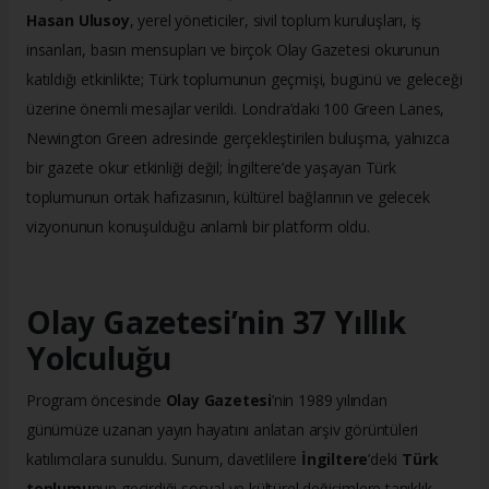
Hasan Ulusoy
, yerel yöneticiler, sivil toplum kuruluşları, iş
insanları, basın mensupları ve birçok Olay Gazetesi okurunun
katıldığı etkinlikte; Türk toplumunun geçmişi, bugünü ve geleceği
üzerine önemli mesajlar verildi. Londra’daki 100 Green Lanes,
Newington Green adresinde gerçekleştirilen buluşma, yalnızca
bir gazete okur etkinliği değil; İngiltere’de yaşayan Türk
toplumunun ortak hafızasının, kültürel bağlarının ve gelecek
vizyonunun konuşulduğu anlamlı bir platform oldu.
Olay Gazetesi’nin 37 Yıllık
Yolculuğu
Program öncesinde
Olay Gazetesi
’nin 1989 yılından
günümüze uzanan yayın hayatını anlatan arşiv görüntüleri
katılımcılara sunuldu. Sunum, davetlilere
İngiltere
’deki
Türk
toplumu
nun geçirdiği sosyal ve kültürel değişimlere tanıklık