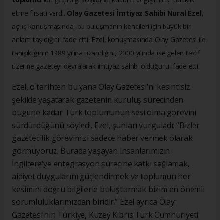
etme fırsatı verdi.
Olay Gazetesi İmtiyaz Sahibi Nural Ezel
,
açılış konuşmasında, bu buluşmanın kendileri için büyük bir
anlam taşıdığını ifade etti. Ezel, konuşmasında Olay Gazetesi ile
tanışıklığının 1989 yılına uzandığını, 2000 yılında ise gelen teklif
üzerine gazeteyi devralarak imtiyaz sahibi olduğunu ifade etti.
Ezel, o tarihten bu yana Olay Gazetesi’ni kesintisiz
şekilde yaşatarak gazetenin kuruluş sürecinden
bugüne kadar Türk toplumunun sesi olma görevini
sürdürdüğünü söyledi. Ezel, şunları vurguladı: “Bizler
gazetecilik görevimizi sadece haber vermek olarak
görmüyoruz. Burada yaşayan insanlarımızın
İngiltere’ye entegrasyon sürecine katkı sağlamak,
aidiyet duygularını güçlendirmek ve toplumun her
kesimini doğru bilgilerle buluşturmak bizim en önemli
sorumluluklarımızdan biridir.” Ezel ayrıca Olay
Gazetesi’nin Türkiye, Kuzey Kıbrıs Türk Cumhuriyeti