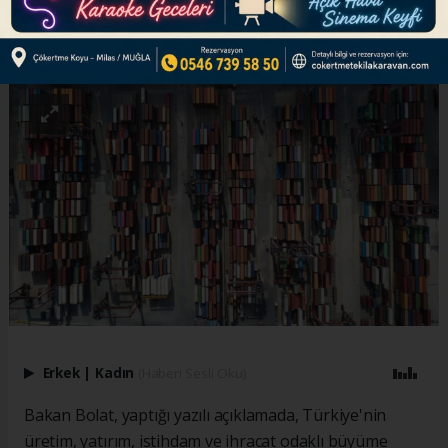
ABONE OL
Erkek
|
Kadın
(Haberi Sesli Oku)
Bakan Bolat, yaptığı yazılı açıklamada, Türkiye'nin
üretim, yatırım, istihdam ve ihracat odaklı büyüme