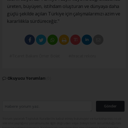
üreten, büyüyen, istihdam oluşturan ve dünyaya daha
güçlü şekilde açılan Türkiye için çalışmalarımızı azim ve
kararlılıkla sürdüreceğiz."
#Ticaret Bakanı Ömer Bolat
#ihracat rekoru
Okuyucu Yorumları
(0)
Gönder
Yorum yazarak Topluluk Kuralları’nı kabul etmiş bulunuyor ve turkishpress.co.uk
sitesine yaptığınız yorumunuzla ilgili doğrudan veya dolaylı tüm sorumluluğu tek
başınıza üstleniyorsunuz. Yazılan tüm yorumlardan site yönetimi hiçbir şekilde