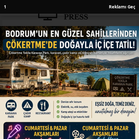
1
Reklamı Geç
Anasayfa
EKONOMİ
Cumhuriyet tarihinin günlük
ihracat rekoru dün 2,4 milyar
dolarla kırıldı
EKONOMİ
23.05.2026 - 13:10, Güncelleme: 23.05.2026 - 13:10
Ticaret Bakanı Ömer Bolat, dün yapılan 2 milyar
428 milyon dolarlık dış satımla, Cumhuriyet
tarihinin günlük ihracat rekorunun yenilendiğini
bildirdi.