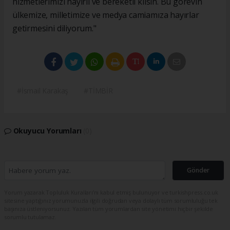
hizmetlerimizi hayırlı ve bereketli kılsın. Bu görevin
ülkemize, milletimize ve medya camiamıza hayırlar
getirmesini diliyorum."
#İsmail Karakaş
#TİMBİR
Okuyucu Yorumları
(0)
Gönder
Yorum yazarak Topluluk Kuralları’nı kabul etmiş bulunuyor ve turkishpress.co.uk
sitesine yaptığınız yorumunuzla ilgili doğrudan veya dolaylı tüm sorumluluğu tek
başınıza üstleniyorsunuz. Yazılan tüm yorumlardan site yönetimi hiçbir şekilde
sorumlu tutulamaz.