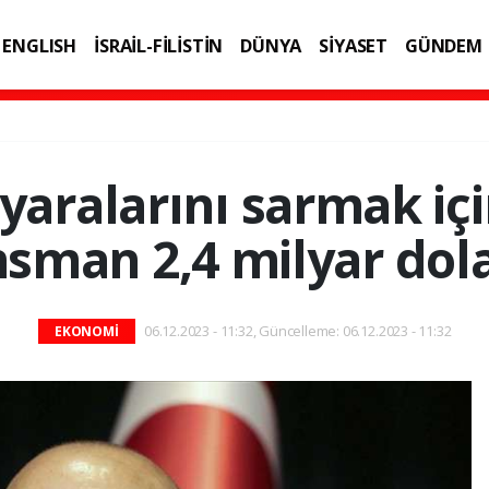
ENGLISH
İSRAİL-FİLİSTİN
DÜNYA
SİYASET
GÜNDEM
IK
TEKNOLOJİ
aralarını sarmak iç
nsman 2,4 milyar dol
06.12.2023 - 11:32, Güncelleme: 06.12.2023 - 11:32
EKONOMİ