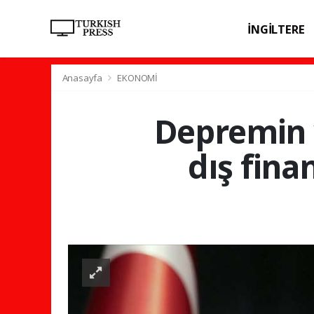
İNGİLTERE
SPOR
SAĞL
Anasayfa
EKONOMİ
Depremin y
dış fina