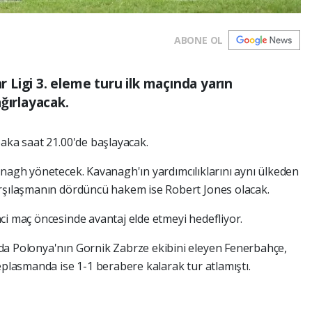
ABONE OL
Ligi 3. eleme turu ilk maçında yarın
ğırlayacak.
ka saat 21.00'de başlayacak.
anagh yönetecek. Kavanagh'ın yardımcılıklarını aynı ülkeden
arşılaşmanın dördüncü hakem ise Robert Jones olacak.
ci maç öncesinde avantaj elde etmeyi hedefliyor.
da Polonya'nın Gornik Zabrze ekibini eleyen Fenerbahçe,
eplasmanda ise 1-1 berabere kalarak tur atlamıştı.