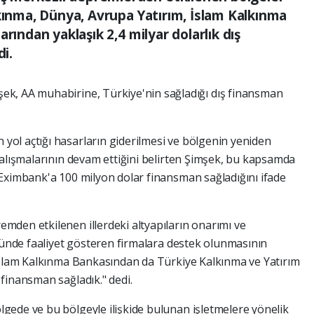
lkınma, Dünya, Avrupa Yatırım, İslam Kalkınma
rından yaklaşık 2,4 milyar dolarlık dış
di.
k, AA muhabirine, Türkiye'nin sağladığı dış finansman
ol açtığı hasarların giderilmesi ve bölgenin yeniden
çalışmalarının devam ettiğini belirten Şimşek, bu kapsamda
Eximbank'a 100 milyon dolar finansman sağladığını ifade
den etkilenen illerdeki altyapıların onarımı ve
öründe faaliyet gösteren firmalara destek olunmasının
 İslam Kalkınma Bankasından da Türkiye Kalkınma ve Yatırım
finansman sağladık." dedi.
gede ve bu bölgeyle ilişkide bulunan işletmelere yönelik