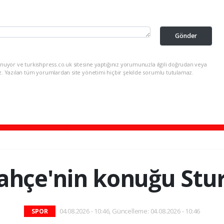
Gönder
nuyor ve turkishpress.co.uk sitesine yaptığınız yorumunuzla ilgili doğrudan veya
z. Yazılan tüm yorumlardan site yönetimi hiçbir şekilde sorumlu tutulamaz.
ahçe'nin konuğu Stu
04.08.2026 - 10:46, Güncelleme: 04.08.2026 - 10:46
SPOR