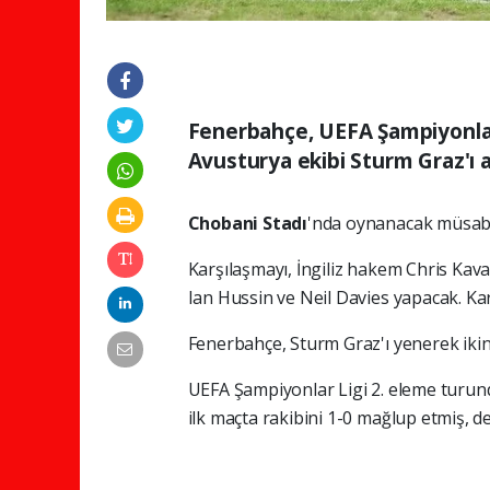
Fenerbahçe, UEFA Şampiyonlar 
Avusturya ekibi Sturm Graz'ı a
Chobani Stadı
'nda oynanacak müsaba
Karşılaşmayı, İngiliz hakem Chris Kav
Ian Hussin ve Neil Davies yapacak. K
Fenerbahçe, Sturm Graz'ı yenerek ikin
UEFA Şampiyonlar Ligi 2. eleme turun
ilk maçta rakibini 1-0 mağlup etmiş, d