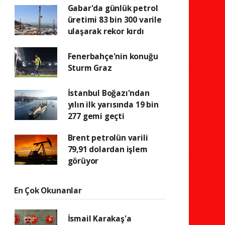
Gabar'da günlük petrol
üretimi 83 bin 300 varile
ulaşarak rekor kırdı
Fenerbahçe'nin konuğu
Sturm Graz
İstanbul Boğazı'ndan
yılın ilk yarısında 19 bin
277 gemi geçti
Brent petrolün varili
79,91 dolardan işlem
görüyor
En Çok Okunanlar
İsmail Karakaş'a