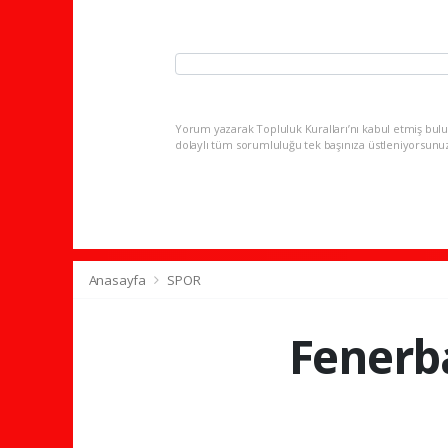
Yorum yazarak Topluluk Kuralları’nı kabul etmiş bulu
dolaylı tüm sorumluluğu tek başınıza üstleniyorsunu
Anasayfa
SPOR
Fenerb