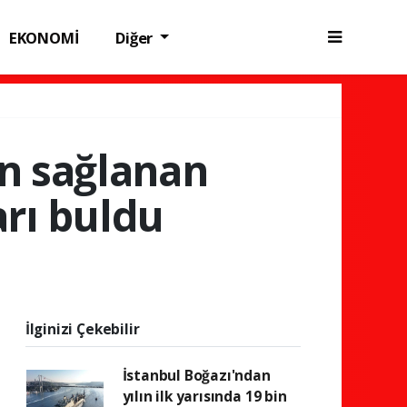
EKONOMİ
Diğer
in sağlanan
arı buldu
İlginizi Çekebilir
İstanbul Boğazı'ndan
yılın ilk yarısında 19 bin