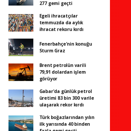
277 gemi geçti
Egeli ihracatçılar
temmuzda da aylık
ihracat rekoru kırdı
Fenerbahçe'nin konuğu
Sturm Graz
Brent petrolün varili
79,91 dolardan işlem
görüyor
Gabar'da günlük petrol
üretimi 83 bin 300 varile
ulaşarak rekor kırdı
Türk boğazlarından yılın
ilk yarısında 40 binden
fazla gemi geçti