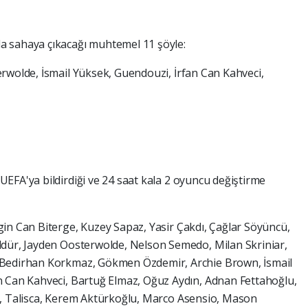
da sahaya çıkacağı muhtemel 11 şöyle:
rwolde, İsmail Yüksek, Guendouzi, İrfan Can Kahveci,
 UEFA'ya bildirdiği ve 24 saat kala 2 oyuncu değiştirme
in Can Biterge, Kuzey Sapaz, Yasir Çakdı, Çağlar Söyüncü,
ldür, Jayden Oosterwolde, Nelson Semedo, Milan Skriniar,
 Bedirhan Korkmaz, Gökmen Özdemir, Archie Brown, İsmail
n Can Kahveci, Bartuğ Elmaz, Oğuz Aydın, Adnan Fettahoğlu,
ş, Talisca, Kerem Aktürkoğlu, Marco Asensio, Mason