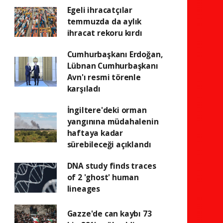
Egeli ihracatçılar
temmuzda da aylık
ihracat rekoru kırdı
Cumhurbaşkanı Erdoğan,
Lübnan Cumhurbaşkanı
Avn'ı resmi törenle
karşıladı
İngiltere'deki orman
yangınına müdahalenin
haftaya kadar
sürebileceği açıklandı
DNA study finds traces
of 2 'ghost' human
lineages
Gazze'de can kaybı 73