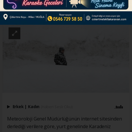
ABONE OL
Erkek
|
Kadın
(Haberi Sesli Oku)
Meteoroloji Genel Müdürlüğünün internet sitesinden
derlediği verilere göre, yurt genelinde Karadeniz