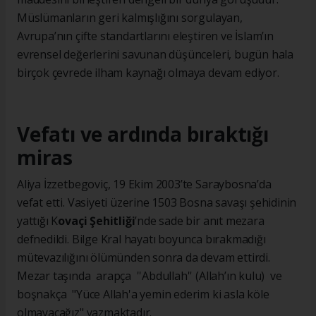
Müslümanların geri kalmışlığını sorgulayan,
Avrupa’nın çifte standartlarını eleştiren ve İslam’ın
evrensel değerlerini savunan düşünceleri, bugün hala
birçok çevrede ilham kaynağı olmaya devam ediyor.
Vefatı ve ardında bıraktığı
miras
Aliya İzzetbegoviç, 19 Ekim 2003’te Saraybosna’da
vefat etti. Vasiyeti üzerine 1503 Bosna savaşı şehidinin
yattığı K
ovaçi Şehitliği
’nde sade bir anıt mezara
defnedildi. Bilge Kral hayatı boyunca bırakmadığı
mütevazılığını ölümünden sonra da devam ettirdi.
Mezar taşında arapça ''Abdullah'' (Allah’ın kulu) ve
boşnakça "Yüce Allah'a yemin ederim ki asla köle
olmayacağız" yazmaktadır.