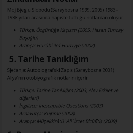
Moj Bjeg u Slobodu (Saraybosna 1999, 2005) 1983–
1988 yılları arasında hapiste tuttuğu notlardan oluşur.
Türkçe: Özgürlüğe Kaçışım (2005, Hasan Tuncay
Başoğlu)
Arapça: Hürûbî ile’l-Hürriyye (2002)
5. Tarihe Tanıklığım
Sjećanja: Autobiografski Zapis (Saraybosna 2001)
Aliya’nın otobiyografik notlarını içerir.
Türkçe: Tarihe Tanıklığım (2003, Alev Erkilet ve
diğerleri)
İngilizce: Inescapable Questions (2003)
Arnavutça: Kujtime (2008)
Arapça: Müẕekkirâtü ʿAlî ʿİzzet Bîcûfîtiş (2009)