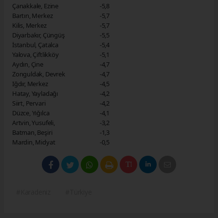
Çanakkale, Ezine
-5,8
Bartın, Merkez
-5,7
Kilis, Merkez
-5,7
Diyarbakır, Çüngüş
-5,5
İstanbul, Çatalca
-5,4
Yalova, Çiftlikköy
-5,1
Aydın, Çine
-4,7
Zonguldak, Devrek
-4,7
Iğdır, Merkez
-4,5
Hatay, Yayladağı
-4,2
Siirt, Pervari
-4,2
Düzce, Yığılca
-4,1
Artvin, Yusufeli,
-3,2
Batman, Beşiri
-1,3
Mardin, Midyat
-0,5
#Karadeniz
#Türkiye