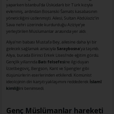
yaparken İstanbul’da Üsküdarlı bir Türk kızıyla
evlenmiş, ardından Bosanski Šamats kasabasının
yöneticiliğini üstlenmişti. Ailesi, Sultan Abdülaziz’in
Sava nehri üzerinde kurdurduğu Aziziye’ye
yerleştirilen Müslümanlar arasında yer aldı.
Aliya’nın babası Mustafa Bey, ailesine daha iyi bir
gelecek sağlamak amacıyla
Saraybosna
’ya taşındı.
Aliya, burada Birinci Erkek Lisesi’nde eğitim gördü.
Gençlik yıllarında
Batı felsefesi
ne ilgi duyan
İzzetbegoviç, Bergson, Kant ve Spengler gibi
düşünürlerin eserlerinden etkilendi. Komünist
ideolojinin din karşıtı yaklaşımını reddederek
İslamî
kimliği
ni benimsedi.
Genç Müslümanlar hareketi