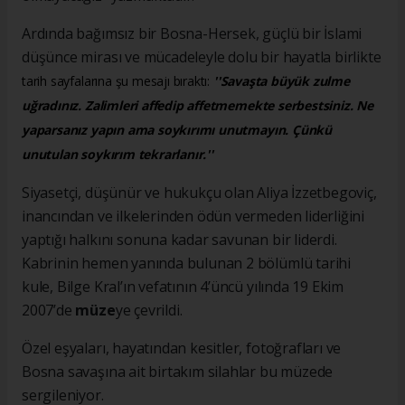
Ardında bağımsız bir Bosna-Hersek, güçlü bir İslami
düşünce mirası ve mücadeleyle dolu bir hayatla birlikte
tarih sayfalarına şu mesajı bıraktı:
''Savaşta büyük zulme
uğradınız. Zalimleri affedip affetmemekte serbestsiniz. Ne
yaparsanız yapın ama soykırımı unutmayın. Çünkü
unutulan soykırım tekrarlanır.''
Siyasetçi, düşünür ve hukukçu olan Aliya İzzetbegoviç,
inancından ve ilkelerinden ödün vermeden liderliğini
yaptığı halkını sonuna kadar savunan bir liderdi.
Kabrinin hemen yanında bulunan 2 bölümlü tarihi
kule, Bilge Kral’ın vefatının 4’üncü yılında 19 Ekim
2007’de
müze
ye çevrildi.
Özel eşyaları, hayatından kesitler, fotoğrafları ve
Bosna savaşına ait birtakım silahlar bu müzede
sergileniyor.