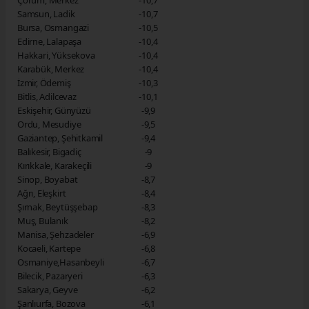
Çorum, Merkez
-10,7
Samsun, Ladik
-10,7
Bursa, Osmangazi
-10,5
Edirne, Lalapaşa
-10,4
Hakkari, Yüksekova
-10,4
Karabük, Merkez
-10,4
İzmir, Ödemiş
-10,3
Bitlis, Adilcevaz
-10,1
Eskişehir, Günyüzü
-9,9
Ordu, Mesudiye
-9,5
Gaziantep, Şehitkamil
-9,4
Balıkesir, Bigadiç
-9
Kırıkkale, Karakeçili
-9
Sinop, Boyabat
-8,7
Ağrı, Eleşkirt
-8,4
Şırnak, Beytüşşebap
-8,3
Muş, Bulanık
-8,2
Manisa, Şehzadeler
-6,9
Kocaeli, Kartepe
-6,8
Osmaniye,Hasanbeyli
-6,7
Bilecik, Pazaryeri
-6,3
Sakarya, Geyve
-6,2
Şanlıurfa, Bozova
-6,1