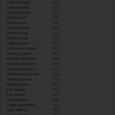
Ardahan, Damal
-13,3
Isparta, Merkez
-13,2
Kırşehir, Boztepe
-13,1
Denizli, Tavas
-13
Tunceli, Hozat
-12,8
Çankırı, Yapraklı
-12,4
Mersin, Tarsus
-12,4
Antalya, Elmalı
-12,3
Kütahya, Gediz
-12,2
Kastamonu, Seydiler
-12,1
Trabzon, Çaykara
-12,1
Kırklareli, Pınarhisar
-11,9
Adıyaman, Çelikhan
-11,8
Amasya, Merzifon
-11,7
Afyonkarahisar, Evciler
-11,5
Tekirdağ, Şarköy
-11,4
Bingöl, Merkez
-11,3
Van, Başkale
-11,1
Bolu, Gerede
-10,9
Kars, Sarıkamış
-10,9
Muğla, Seydikemer
-10,9
Uşak, Merkez
-10,9