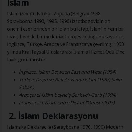
İslam
Islam između Istoka i Zapada (Belgrad 1988;
Saraybosna 1990, 1995, 1996) İzzetbegoviç’in en
önemli eserlerinden biri olan bu kitap, İslam’ın hem bir
inanç hem de bir medeniyet projesi olduğunu savunur.
İngilizce, Türkçe, Arapça ve Fransızca’ya çevrilmiş; 1993
yılında Kral Faysal Uluslararası İslam’a Hizmet Ödülü’ne
layık görülmüştür.
İngilizce: Islam Between East and West (1984)
Türkçe: Doğu ve Batı Arasında İslam (1987, Salih
Şaban)
Arapça: el-İslâm beyne’ş-Şark ve’l-Garb (1994)
Fransızca: L’Islam entre l’Est et l’Ouest (2003)
2. İslam Deklarasyonu
Islamska Deklaracija (Saraybosna 1970, 1990) Modern