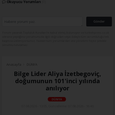
Okuyucu Yorumları
(0)
Gönder
Yorum yazarak Topluluk Kuralları’nı kabul etmiş bulunuyor ve turkishpress.co.uk
sitesine yaptığınız yorumunuzla ilgili doğrudan veya dolaylı tüm sorumluluğu tek
başınıza üstleniyorsunuz. Yazılan tüm yorumlardan site yönetimi hiçbir şekilde
sorumlu tutulamaz.
Anasayfa
DÜNYA
Bilge Lider Aliya İzetbegoviç,
doğumunun 101'inci yılında
anılıyor
DÜNYA
07.08.2026 - 13:05, Güncelleme: 07.08.2026 - 16:40