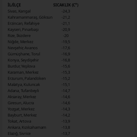
İL/İLÇE
SICAKLIK (C°)
Sivas, Kangal
-24,3
Kahramanmaraş, Göksun
-21,2
Erzincan, Refahiye
-21,1
Kayseri, Pınarbaşı
-20,9
Rize, İkizdere
-20
Niğde, Merkez
-19,5
Nevşehir, Avanos
-17,6
Gümüşhane, Torul
-16,9
Konya, Seydişehir
-16,8
Burdur, Yeşilova
-15,6
Karaman, Merkez
-15,3
Erzurum, Palandöken
-15,2
Malatya, Kuluncak
-15,1
Adana, Tufanbeyli
-14,7
Aksaray, Merkez
-14,6
Giresun, Alucra
-14,6
Yozgat, Merkez
-14,3
Bayburt, Merkez
-14,2
Tokat, Artova
-13,9
Ankara, Kızılcahamam
-13,8
Elazığ, Sivrice
-13,7