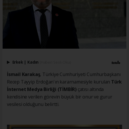
Erkek
|
Kadın
(Haberi Sesli Oku)
İsmail Karakaş
, Türkiye Cumhuriyeti Cumhurbaşkanı
Recep Tayyip Erdoğan'ın kararnamesiyle kurulan
Türk
İnternet Medya Birliği (TİMBİR)
çatısı altında
kendisine verilen görevin büyük bir onur ve gurur
vesilesi olduğunu belirtti.