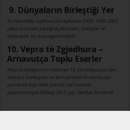
9. Dünyaların Birleştiği Yer
Na Razmedu Svjetova (Saraybosna 2005) 1990–2003
yılları arasında yaptığı açıklamalar, mesajlar ve
mektuplar bir araya getirilmiştir.
10. Vepra të Zgjedhura –
Arnavutça Toplu Eserler
Aliya İzzetbegoviç’in vefatının 10. yılı dolayısıyla tüm
eserleri, mektupları ve konuşmaları Arnavutça’ya
çevrilerek beş ciltlik özel bir seri halinde
yayımlanmıştır (Shkup 2013, yay. Nexhat Ibrahimi).