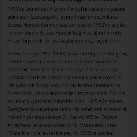
1990’da Demokratik Eylem Partisi’ni kurarak siyasete
adım atan İzzetbegoviç, aynı yıl yapılan seçimlerde
Bosna-Hersek Cumhurbaşkanı seçildi. 1992’de yapılan
referandumla Bosna-Hersek bağımsızlığını ilan etti.
Ancak Sırp saldırılarıyla başlayan savaş, üç yıl sürdü.
Bosna Savaşı (1992–1995) sırasında Aliya İzzetbegoviç,
halkını soykırıma karşı savunarak hem siyasi hem
insani bir liderlik sergiledi. Barış yanlısı bir duruşla
uluslararası destek aradı, diplomatik yollarla çözüm
için çabaladı. Savaş boyunca sivillerin korunmasına
önem verdi, ahlaki değerlerden taviz vermedi. Tarihin
en uzun kuşatmalarından biri olan, 1425 gün süren
Saraybosna kuşatması sırasında şehri terk etmeyerek
halkının yanında savaştı. 21 Kasım1995’te Dayton
Anlaşması ile savaşı sonlandırdı. Mücadelesi, onu
“Bilge Kral” olarak tarihe geçirdi.1996’da yapılan