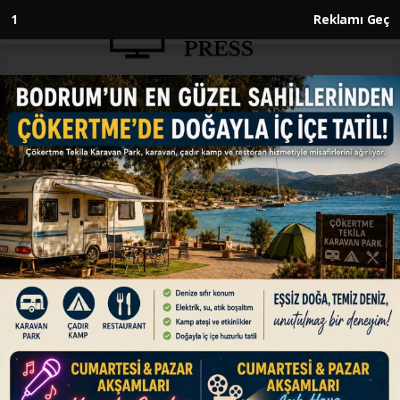
Anasayfa
GÜNDEM
Dün tüm yurtta hava sıcaklığı
sıfırın altına düştü
GÜNDEM
20.01.2026 - 11:23, Güncelleme: 20.01.2026 - 11:23
Karadeniz üzerinden gelen soğuk ve yağışlı
havanın etkili olduğu Türkiye'de, dün 81 ilde
termometreler sıfırın altını gösterirken, en
düşük sıcaklık sıfırın altında 24,3 dereceyle
Sivas'ın Kangal ilçesinde yaşandı.