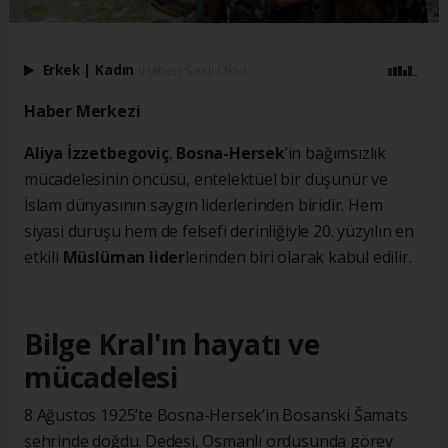
Erkek
|
Kadın
(Haberi Sesli Oku)
Haber Merkezi
Aliya İzzetbegoviç
,
Bosna-Hersek
’in bağımsızlık
mücadelesinin öncüsü, entelektüel bir düşünür ve
İslam dünyasının saygın liderlerinden biridir. Hem
siyasi duruşu hem de felsefi derinliğiyle 20. yüzyılın en
etkili
Müslüman lider
lerinden biri olarak kabul edilir.
Bilge Kral'ın hayatı ve
mücadelesi
8 Ağustos 1925’te Bosna-Hersek’in Bosanski Šamats
şehrinde doğdu. Dedesi, Osmanlı ordusunda görev