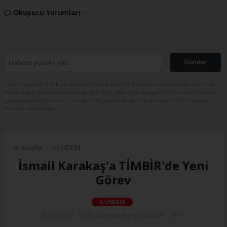
Okuyucu Yorumları
(0)
Gönder
Yorum yazarak Topluluk Kuralları’nı kabul etmiş bulunuyor ve turkishpress.co.uk
sitesine yaptığınız yorumunuzla ilgili doğrudan veya dolaylı tüm sorumluluğu tek
başınıza üstleniyorsunuz. Yazılan tüm yorumlardan site yönetimi hiçbir şekilde
sorumlu tutulamaz.
Anasayfa
GÜNDEM
İsmail Karakaş'a TİMBİR'de Yeni
Görev
GÜNDEM
03.08.2026 - 19:48, Güncelleme: 03.08.2026 - 21:15