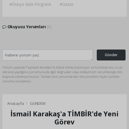
#Dünya Gıda Programı
#Gazze
Okuyucu Yorumları
(0)
Gönder
Yorum yazarak Topluluk Kuralları’nı kabul etmiş bulunuyor ve turkishpress.co.uk
sitesine yaptığınız yorumunuzla ilgili doğrudan veya dolaylı tüm sorumluluğu tek
başınıza üstleniyorsunuz. Yazılan tüm yorumlardan site yönetimi hiçbir şekilde
sorumlu tutulamaz.
Anasayfa
GÜNDEM
İsmail Karakaş'a TİMBİR'de Yeni
Görev