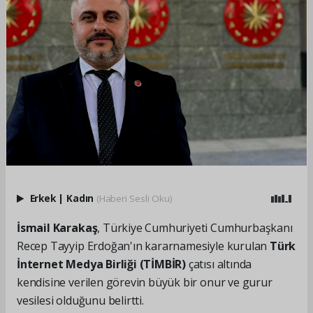
Erkek
|
Kadın
(Haberi Sesli Oku)
İsmail Karakaş
, Türkiye Cumhuriyeti Cumhurbaşkanı
Recep Tayyip Erdoğan'ın kararnamesiyle kurulan
Türk
İnternet Medya Birliği (TİMBİR)
çatısı altında
kendisine verilen görevin büyük bir onur ve gurur
vesilesi olduğunu belirtti.