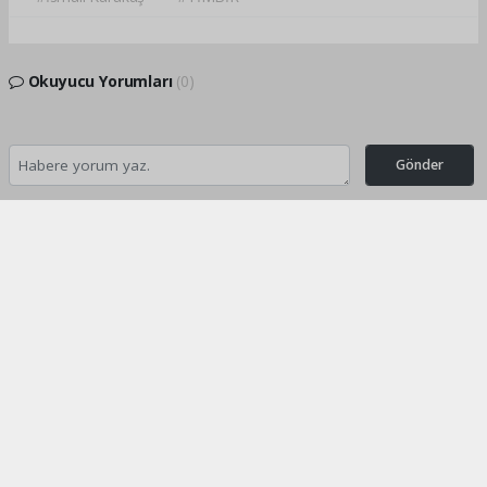
Okuyucu Yorumları
(0)
Gönder
Yorum yazarak Topluluk Kuralları’nı kabul etmiş bulunuyor ve turkishpress.co.uk
sitesine yaptığınız yorumunuzla ilgili doğrudan veya dolaylı tüm sorumluluğu tek
başınıza üstleniyorsunuz. Yazılan tüm yorumlardan site yönetimi hiçbir şekilde
sorumlu tutulamaz.
Anasayfa
İNGİLTERE
Türk Toplumu Londra’da Bir
Araya Geldi
İNGİLTERE