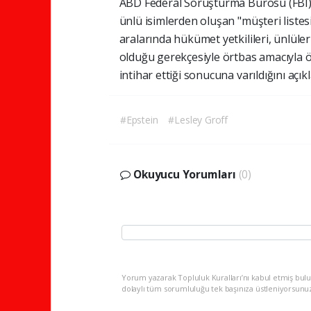
ABD Federal Soruşturma Bürosu (FBI) 
ünlü isimlerden oluşan "müşteri listes
aralarında hükümet yetkilileri, ünlüle
olduğu gerekçesiyle örtbas amacıyla ö
intihar ettiği sonucuna varıldığını açıkl
#Epstein
#Lesley Groff
Okuyucu Yorumları
(0)
Yorum yazarak Topluluk Kuralları’nı kabul etmiş bulu
dolaylı tüm sorumluluğu tek başınıza üstleniyorsunu