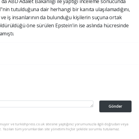
da ABD Adalet Bakanlığı ile yaptığı inceleme sonucunda
i"nin tutulduğuna dair herhangi bir kanıta ulaşılamadığını,
r ve iş insanlarının da bulunduğu kişilerin suçuna ortak
ldürüldüğü öne sürülen Epstein'in ise aslında hücresinde
amıştı.
Gönder
nuyor ve turkishpress.co.uk sitesine yaptığınız yorumunuzla ilgili doğrudan veya
z. Yazılan tüm yorumlardan site yönetimi hiçbir şekilde sorumlu tutulamaz.