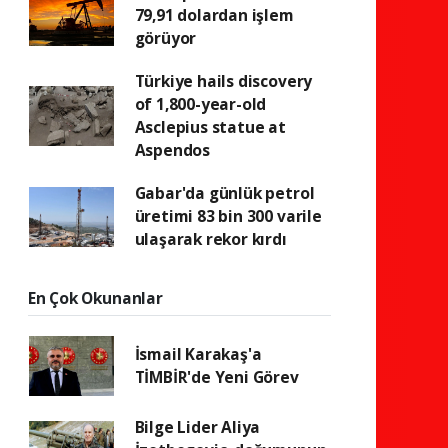
79,91 dolardan işlem
görüyor
Türkiye hails discovery
of 1,800-year-old
Asclepius statue at
Aspendos
Gabar'da günlük petrol
üretimi 83 bin 300 varile
ulaşarak rekor kırdı
En Çok Okunanlar
İsmail Karakaş'a
TİMBİR'de Yeni Görev
Bilge Lider Aliya