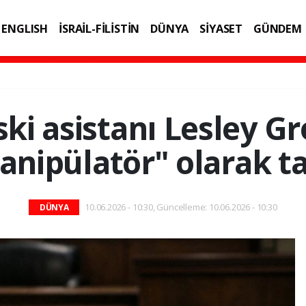
ENGLISH
İSRAİL-FİLİSTİN
DÜNYA
SİYASET
GÜNDEM
IK
TEKNOLOJİ
ski asistanı Lesley Gro
anipülatör" olarak t
10.06.2026 - 10:30, Güncelleme: 10.06.2026 - 10:30
DÜNYA