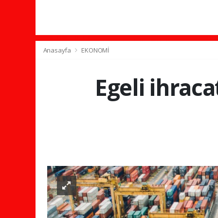
Anasayfa
EKONOMİ
Egeli ihrac