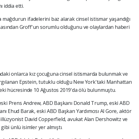
iddia etti.
a mağdurun ifadelerini baz alarak cinsel istismar yaşandığı
nmasından Groff'un sorumlu olduğunu ve olaylardan haberi
ndaki onlarca kız çocuğuna cinsel istismarda bulunmak ve
gılanan Epstein, tutuklu olduğu New York'taki ​​​Manhattan
ki hücresinde 10 Ağustos 2019'da ölü bulunmuştu.
 eski Prens Andrew, ABD Başkanı Donald Trump, eski ABD
akanı Ehud Barak, eski ABD Başkan Yardımcısı Al Gore, aktör
 illüzyonist David Copperfield, avukat Alan Dershowitz ve
gibi ünlü isimler yer almıştı.