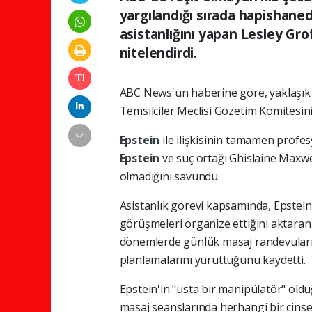
yargılandığı sırada hapishaned
asistanlığını yapan Lesley Grof
nitelendirdi.
ABC News'un haberine göre, yaklaşık
Temsilciler Meclisi Gözetim Komitesin
Epstein
ile ilişkisinin tamamen profes
Epstein
ve suç ortağı Ghislaine Maxwel
olmadığını savundu.
Asistanlık görevi kapsamında, Epstein'i
görüşmeleri organize ettiğini aktara
dönemlerde günlük masaj randevuların
planlamalarını yürüttüğünü kaydetti.
Epstein'in "usta bir manipülatör" oldu
masaj seanslarında herhangi bir cinsel 