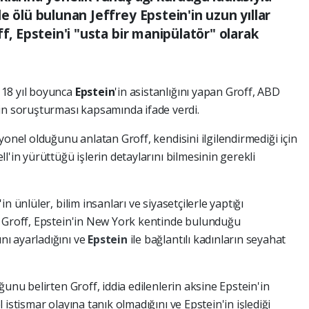
e ölü bulunan Jeffrey Epstein'in uzun yıllar
f, Epstein'i "usta bir manipülatör" olarak
 18 yıl boyunca
Epstein
'in asistanlığını yapan Groff, ABD
in soruşturması kapsamında ifade verdi.
yonel olduğunu anlatan Groff, kendisini ilgilendirmediği için
l'in yürüttüğü işlerin detaylarını bilmesinin gerekli
n ünlüler, bilim insanları ve siyasetçilerle yaptığı
n Groff, Epstein'in New York kentinde bulunduğu
ı ayarladığını ve
Epstein
ile bağlantılı kadınların seyahat
ğunu belirten Groff, iddia edilenlerin aksine Epstein'in
istismar olayına tanık olmadığını ve Epstein'in işlediği