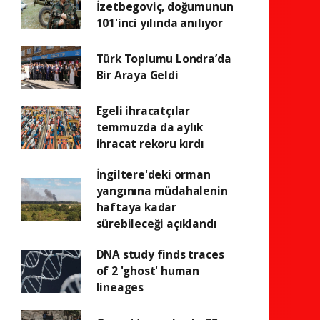
İzetbegoviç, doğumunun
101'inci yılında anılıyor
Türk Toplumu Londra’da
Bir Araya Geldi
Egeli ihracatçılar
temmuzda da aylık
ihracat rekoru kırdı
İngiltere'deki orman
yangınına müdahalenin
haftaya kadar
sürebileceği açıklandı
DNA study finds traces
of 2 'ghost' human
lineages