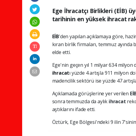
Ege İhracatçı Birlikleri (EİB) 
tarihinin en yüksek ihracat ra
EİB
'den yapılan açıklamaya göre, hazir
kıran birlik firmaları, temmuz ayında 
elde etti.
Ege'nin geçen yıl 1 milyar 634 milyon d
ihracat
ı yüzde 4 artışla 911 milyon do
madencilik sektörü ise yüzde 47 artışla
Açıklamada görüşlerine yer verilen
Eİ
sonra temmuzda da aylık
ihracat
reko
aştıklarını ifade etti.
Öztürk, Ege Bölgesi'ndeki 9 ilin 7'sini