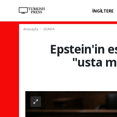
İNGİLTERE
SPOR
SAĞL
Anasayfa
DÜNYA
Epstein'in e
"usta m