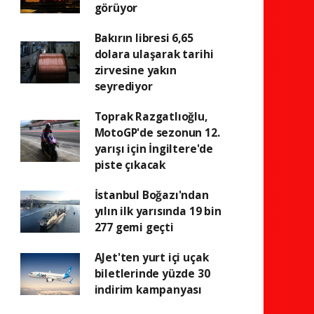
görüyor
Bakırın libresi 6,65
dolara ulaşarak tarihi
zirvesine yakın
seyrediyor
Toprak Razgatlıoğlu,
MotoGP'de sezonun 12.
yarışı için İngiltere'de
piste çıkacak
İstanbul Boğazı'ndan
yılın ilk yarısında 19 bin
277 gemi geçti
AJet'ten yurt içi uçak
biletlerinde yüzde 30
indirim kampanyası