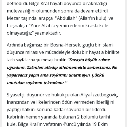
defnedildi. Bilge Kral hayatı boyunca bırakmadığı
mütevazılığını ölümünden sonra da devam ettirdi.
Mezar taşında arapça ''Abdullah'' (Allah’ın kulu) ve
boşnakça "Yüce Allah'a yemin ederim ki asla köle
olmayacağız" yazmaktadır.
Ardında bağımsız bir Bosna-Hersek, güçlü bir İslami
düşünce mirası ve mücadeleyle dolu bir hayatla birlikte
tarih sayfalarına şu mesajı bıraktı:
''Savaşta büyük zulme
uğradınız. Zalimleri affedip affetmemekte serbestsiniz. Ne
yaparsanız yapın ama soykırımı unutmayın. Çünkü
unutulan soykırım tekrarlanır.''
Siyasetçi, düşünür ve hukukçu olan Aliya İzzetbegoviç,
inancından ve ilkelerinden ödün vermeden liderliğini
yaptığı halkını sonuna kadar savunan bir liderdi.
Kabrinin hemen yanında bulunan 2 bölümlü tarihi
kule, Bilge Kral’ın vefatının 4’üncü yılında 19 Ekim