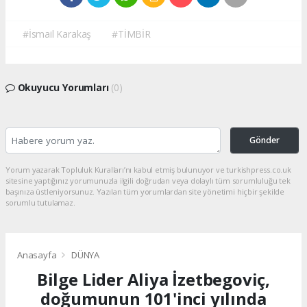
#İsmail Karakaş
#TİMBİR
Okuyucu Yorumları
(0)
Gönder
Yorum yazarak Topluluk Kuralları’nı kabul etmiş bulunuyor ve turkishpress.co.uk
sitesine yaptığınız yorumunuzla ilgili doğrudan veya dolaylı tüm sorumluluğu tek
başınıza üstleniyorsunuz. Yazılan tüm yorumlardan site yönetimi hiçbir şekilde
sorumlu tutulamaz.
Anasayfa
DÜNYA
Bilge Lider Aliya İzetbegoviç,
doğumunun 101'inci yılında