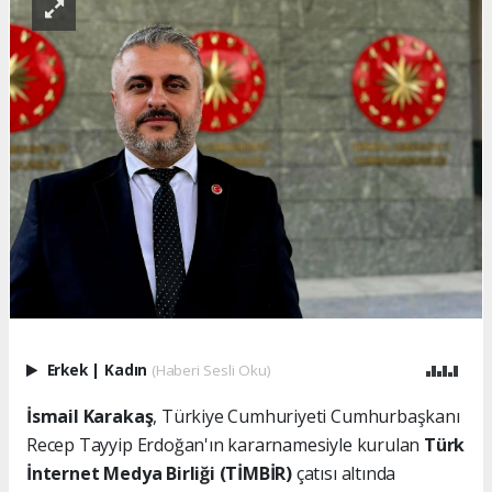
Erkek
|
Kadın
(Haberi Sesli Oku)
İsmail Karakaş
, Türkiye Cumhuriyeti Cumhurbaşkanı
Recep Tayyip Erdoğan'ın kararnamesiyle kurulan
Türk
İnternet Medya Birliği (TİMBİR)
çatısı altında