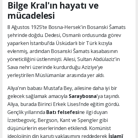
Bilge Kral'ın hayatı ve
mücadelesi
8 Ağustos 1925’te Bosna-Hersek’in Bosanski Šamats
şehrinde doğdu. Dedesi, Osmanlı ordusunda görev
yaparken İstanbul’da Üsküdarlı bir Türk kızıyla
evlenmiş, ardından Bosanski Šamats kasabasının
yöneticiliğini üstlenmişti. Ailesi, Sultan Abdülaziz’in
Sava nehri üzerinde kurdurduğu Aziziye’ye
yerleştirilen Müslümanlar arasında yer aldı.
Aliya’nın babası Mustafa Bey, ailesine daha iyi bir
gelecek sağlamak amacıyla
Saraybosna
’ya taşındı.
Aliya, burada Birinci Erkek Lisesi’nde eğitim gördü.
Gençlik yıllarında
Batı felsefesi
ne ilgi duyan
İzzetbegoviç, Bergson, Kant ve Spengler gibi
düşünürlerin eserlerinden etkilendi. Komünist
ideolojinin din karşıtı yaklaşımını reddederek
İslamî