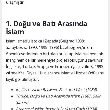
ulaşmıştır.
1. Doğu ve Batı Arasında
İslam
Islam između Istoka i Zapada (Belgrad 1988;
Saraybosna 1990, 1995, 1996) İzzetbegoviç’in en
önemli eserlerinden biri olan bu kitap, İslam’ın hem bir
inanç hem de bir medeniyet projesi olduğunu savunur.
İngilizce, Türkçe, Arapça ve Fransızca’ya çevrilmiş; 1993
yılında Kral Faysal Uluslararası İslam’a Hizmet Ödülü’ne
layık görülmüştür.
İngilizce: Islam Between East and West (1984)
Türkçe: Doğu ve Batı Arasında İslam (1987, Salih
Şaban)
Arapça: el-İslâm beyne’ş-Şark ve’l-Garb (1994)