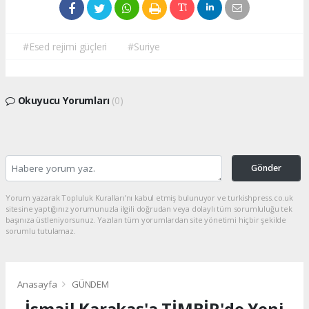
#Esed rejimi güçleri
#Suriye
Okuyucu Yorumları
(0)
Gönder
Yorum yazarak Topluluk Kuralları’nı kabul etmiş bulunuyor ve turkishpress.co.uk
sitesine yaptığınız yorumunuzla ilgili doğrudan veya dolaylı tüm sorumluluğu tek
başınıza üstleniyorsunuz. Yazılan tüm yorumlardan site yönetimi hiçbir şekilde
sorumlu tutulamaz.
Anasayfa
GÜNDEM
İsmail Karakaş'a TİMBİR'de Yeni