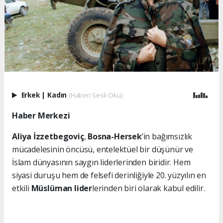
Erkek
|
Kadın
(Haberi Sesli Oku)
Haber Merkezi
Aliya İzzetbegoviç
,
Bosna-Hersek
’in bağımsızlık
mücadelesinin öncüsü, entelektüel bir düşünür ve
İslam dünyasının saygın liderlerinden biridir. Hem
siyasi duruşu hem de felsefi derinliğiyle 20. yüzyılın en
etkili
Müslüman lider
lerinden biri olarak kabul edilir.