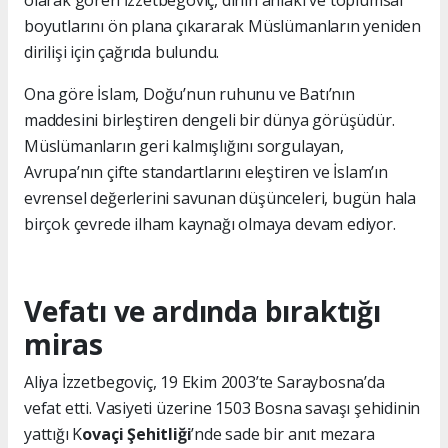
olarak gören İzzetbegoviç, dinin ahlaki ve toplumsal
boyutlarını ön plana çıkararak Müslümanların yeniden
dirilişi için çağrıda bulundu.
Ona göre İslam, Doğu’nun ruhunu ve Batı’nın
maddesini birleştiren dengeli bir dünya görüşüdür.
Müslümanların geri kalmışlığını sorgulayan,
Avrupa’nın çifte standartlarını eleştiren ve İslam’ın
evrensel değerlerini savunan düşünceleri, bugün hala
birçok çevrede ilham kaynağı olmaya devam ediyor.
Vefatı ve ardında bıraktığı
miras
Aliya İzzetbegoviç, 19 Ekim 2003’te Saraybosna’da
vefat etti. Vasiyeti üzerine 1503 Bosna savaşı şehidinin
yattığı K
ovaçi Şehitliği
’nde sade bir anıt mezara