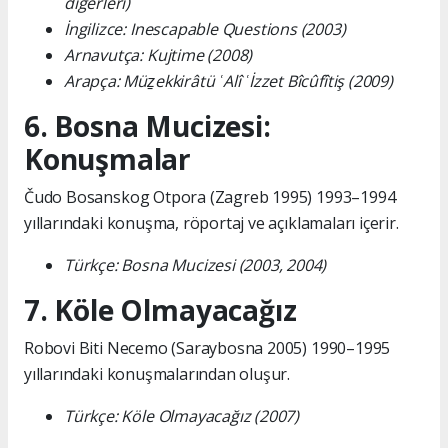
diğerleri)
İngilizce: Inescapable Questions (2003)
Arnavutça: Kujtime (2008)
Arapça: Müẕekkirâtü ʿAlî ʿİzzet Bîcûfîtiş (2009)
6. Bosna Mucizesi:
Konuşmalar
Čudo Bosanskog Otpora (Zagreb 1995) 1993–1994
yıllarındaki konuşma, röportaj ve açıklamaları içerir.
Türkçe: Bosna Mucizesi (2003, 2004)
7. Köle Olmayacağız
Robovi Biti Necemo (Saraybosna 2005) 1990–1995
yıllarındaki konuşmalarından oluşur.
Türkçe: Köle Olmayacağız (2007)