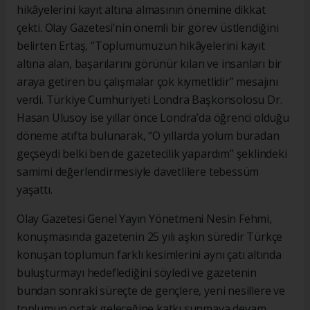
hikâyelerini kayıt altına almasının önemine dikkat
çekti. Olay Gazetesi’nin önemli bir görev üstlendiğini
belirten Ertaş, “Toplumumuzun hikâyelerini kayıt
altına alan, başarılarını görünür kılan ve insanları bir
araya getiren bu çalışmalar çok kıymetlidir” mesajını
verdi. Türkiye Cumhuriyeti Londra Başkonsolosu Dr.
Hasan Ulusoy ise yıllar önce Londra’da öğrenci olduğu
döneme atıfta bulunarak, “O yıllarda yolum buradan
geçseydi belki ben de gazetecilik yapardım” şeklindeki
samimi değerlendirmesiyle davetlilere tebessüm
yaşattı.
Olay Gazetesi Genel Yayın Yönetmeni Nesin Fehmi,
konuşmasında gazetenin 25 yılı aşkın süredir Türkçe
konuşan toplumun farklı kesimlerini aynı çatı altında
buluşturmayı hedeflediğini söyledi ve gazetenin
bundan sonraki süreçte de gençlere, yeni nesillere ve
toplumun ortak geleceğine katkı sunmaya devam