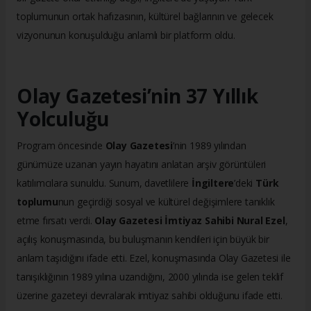
toplumunun ortak hafızasının, kültürel bağlarının ve gelecek
vizyonunun konuşulduğu anlamlı bir platform oldu.
Olay Gazetesi’nin 37 Yıllık
Yolculuğu
Program öncesinde
Olay Gazetesi
’nin 1989 yılından
günümüze uzanan yayın hayatını anlatan arşiv görüntüleri
katılımcılara sunuldu. Sunum, davetlilere
İngiltere
’deki
Türk
toplumu
nun geçirdiği sosyal ve kültürel değişimlere tanıklık
etme fırsatı verdi.
Olay Gazetesi İmtiyaz Sahibi Nural Ezel
,
açılış konuşmasında, bu buluşmanın kendileri için büyük bir
anlam taşıdığını ifade etti. Ezel, konuşmasında Olay Gazetesi ile
tanışıklığının 1989 yılına uzandığını, 2000 yılında ise gelen teklif
üzerine gazeteyi devralarak imtiyaz sahibi olduğunu ifade etti.