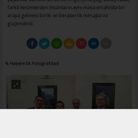
farklı kesimlerden insanların aynı masa etrafında bir
araya gelmesi birlik ve beraberlik mesajlarını
güçlendirdi.
Habere Ek Fotoğraf(lar)