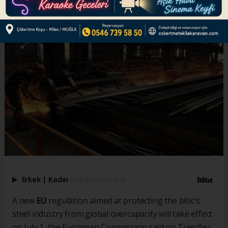
ABONE OL
Erkek
|
Kadın
(Haberi Sesli Oku)
A new
EU
regulation aimed at protecting the bloc’s
steel industry from global overcapacity will take effect
on July 1, the European Commission said on Tuesday.