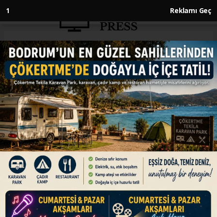
1
Reklamı Geç
Anasayfa
ENGLISH
EU steel import quotas enter
into force to counter global
overcapacity
ENGLISH
30.06.2026 - 13:05, Güncelleme: 30.06.2026 - 13:05
'This represents a vital step towards ensuring
the long-term viability of a strategically crucial
European industry, says European Commission