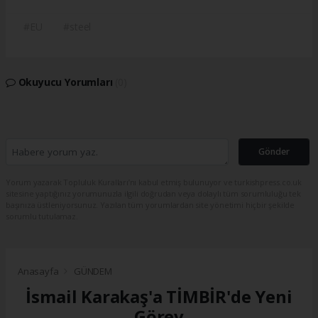
#EU
#steel
Okuyucu Yorumları
(0)
Gönder
Yorum yazarak Topluluk Kuralları’nı kabul etmiş bulunuyor ve turkishpress.co.uk
sitesine yaptığınız yorumunuzla ilgili doğrudan veya dolaylı tüm sorumluluğu tek
başınıza üstleniyorsunuz. Yazılan tüm yorumlardan site yönetimi hiçbir şekilde
sorumlu tutulamaz.
Anasayfa
GÜNDEM
İsmail Karakaş'a TİMBİR'de Yeni
Görev