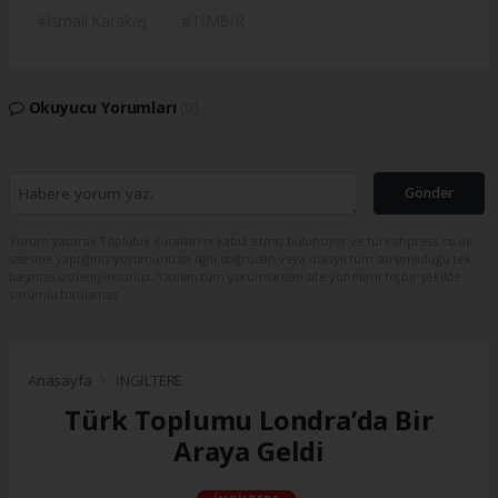
#İsmail Karakaş
#TİMBİR
Okuyucu Yorumları
(0)
Gönder
Yorum yazarak Topluluk Kuralları’nı kabul etmiş bulunuyor ve turkishpress.co.uk
sitesine yaptığınız yorumunuzla ilgili doğrudan veya dolaylı tüm sorumluluğu tek
başınıza üstleniyorsunuz. Yazılan tüm yorumlardan site yönetimi hiçbir şekilde
sorumlu tutulamaz.
Anasayfa
İNGİLTERE
Türk Toplumu Londra’da Bir
Araya Geldi