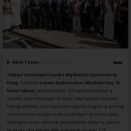
Erkek
|
Kadın
(Haberi Sesli Oku)
Türkiye Cumhuriyeti Londra Büyükelçisi Osman Koray
Ertaş
, Türkiye’nin
Londra Başkonsolosu Büyükelçi Doç. Dr.
Hasan Ulusoy
, yerel yöneticiler, sivil toplum kuruluşları, iş
insanları, basın mensupları ve birçok Olay Gazetesi okurunun
katıldığı etkinlikte; Türk toplumunun geçmişi, bugünü ve geleceği
üzerine önemli mesajlar verildi. Londra’daki 100 Green Lanes,
Newington Green adresinde gerçekleştirilen buluşma, yalnızca
bir gazete okur etkinliği değil; İngiltere’de yaşayan Türk