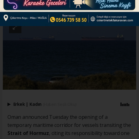
ABONE OL
Erkek
|
Kadın
(Haberi Sesli Oku)
Oman announced Tuesday the opening of a
temporary maritime corridor for vessels transiting the
Strait of Hormuz
, citing its responsibility toward one