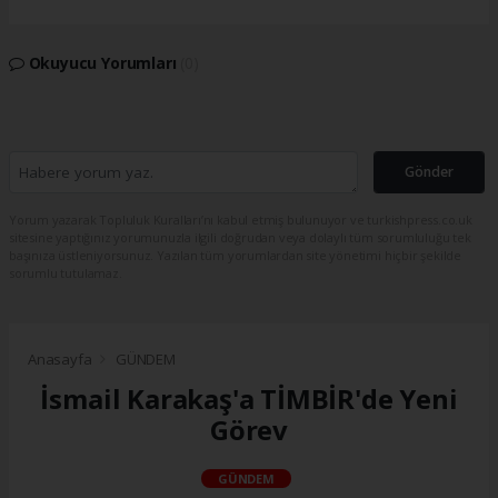
Okuyucu Yorumları
(0)
Gönder
Yorum yazarak Topluluk Kuralları’nı kabul etmiş bulunuyor ve turkishpress.co.uk
sitesine yaptığınız yorumunuzla ilgili doğrudan veya dolaylı tüm sorumluluğu tek
başınıza üstleniyorsunuz. Yazılan tüm yorumlardan site yönetimi hiçbir şekilde
sorumlu tutulamaz.
Anasayfa
GÜNDEM
İsmail Karakaş'a TİMBİR'de Yeni
Görev
GÜNDEM