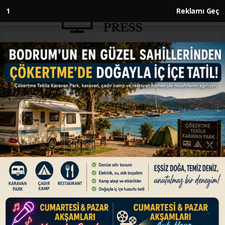
Anasayfa
ENGLISH
Oman opens temporary
maritime corridor through
Strait of Hormuz
ENGLISH
24.06.2026 - 11:20, Güncelleme: 24.06.2026 - 11:20
Corridor available to all vessels; ships must
coordinate with IMO to use route, according to
Oman's state media