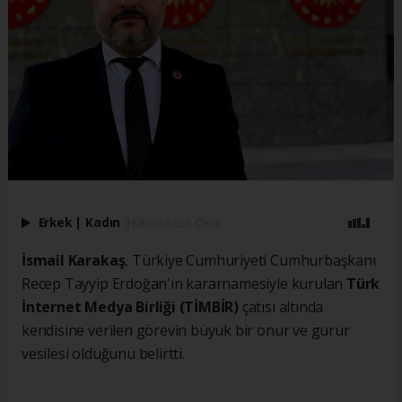
Erkek
|
Kadın
(Haberi Sesli Oku)
İsmail Karakaş
, Türkiye Cumhuriyeti Cumhurbaşkanı
Recep Tayyip Erdoğan'ın kararnamesiyle kurulan
Türk
İnternet Medya Birliği (TİMBİR)
çatısı altında
kendisine verilen görevin büyük bir onur ve gurur
vesilesi olduğunu belirtti.