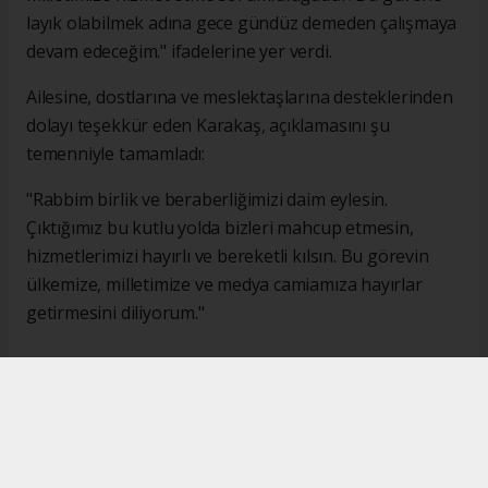
layık olabilmek adına gece gündüz demeden çalışmaya
devam edeceğim." ifadelerine yer verdi.
Ailesine, dostlarına ve meslektaşlarına desteklerinden
dolayı teşekkür eden Karakaş, açıklamasını şu
temenniyle tamamladı:
"Rabbim birlik ve beraberliğimizi daim eylesin.
Çıktığımız bu kutlu yolda bizleri mahcup etmesin,
hizmetlerimizi hayırlı ve bereketli kılsın. Bu görevin
ülkemize, milletimize ve medya camiamıza hayırlar
getirmesini diliyorum."
#İsmail Karakaş
#TİMBİR