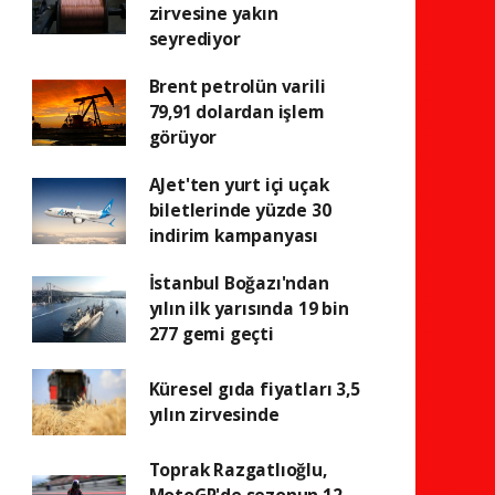
zirvesine yakın
seyrediyor
Brent petrolün varili
79,91 dolardan işlem
görüyor
AJet'ten yurt içi uçak
biletlerinde yüzde 30
indirim kampanyası
İstanbul Boğazı'ndan
yılın ilk yarısında 19 bin
277 gemi geçti
Küresel gıda fiyatları 3,5
yılın zirvesinde
Toprak Razgatlıoğlu,