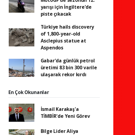
MotoGP'de sezonun 12.
yarışı için İngiltere'de
piste çıkacak
Türkiye hails discovery
of 1,800-year-old
Asclepius statue at
Aspendos
Gabar'da günlük petrol
üretimi 83 bin 300 varile
ulaşarak rekor kırdı
En Çok Okunanlar
İsmail Karakaş'a
TİMBİR'de Yeni Görev
Bilge Lider Aliya