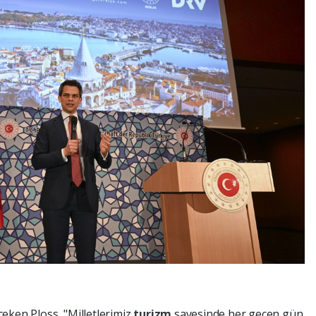
 çeken Ploss, "Milletlerimiz
turizm
sayesinde her geçen gün