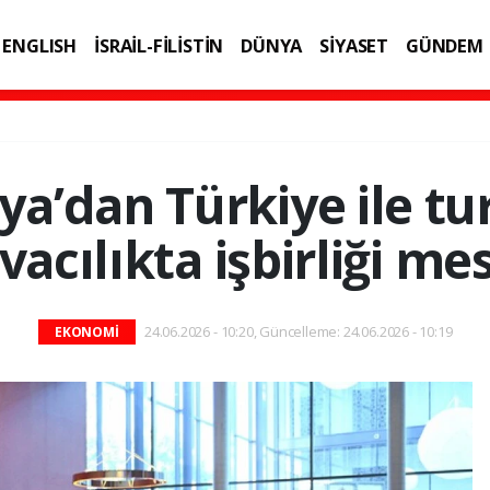
ENGLISH
İSRAİL-FİLİSTİN
DÜNYA
SİYASET
GÜNDEM
IK
TEKNOLOJİ
a’dan Türkiye ile tu
vacılıkta işbirliği mes
24.06.2026 - 10:20, Güncelleme: 24.06.2026 - 10:19
EKONOMİ