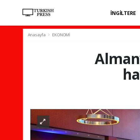
İNGİLTERE
SPOR
SAĞL
Anasayfa
EKONOMİ
Almany
ha