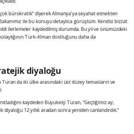
açıkladı.
ı çok bürokratik" diyerek Almanya'ya seyahat etmekten
 Bakanımız ile bu konuyu detaylıca görüştüm. Kendisi bizzat
ciddi ilerlemeler kaydedilmiş durumda. Bu yıl ve önümüzdeki
ze kolaylığının Türk-Alman dostluğunu daha da
atejik diyaloğu
 Turan da iki ülke arasındaki üst düzey temasların ve
.
i kanıtladığını kaydeden Büyükelçi Turan, "Geçtiğimiz ay,
ik diyaloğu 12 yıllık aradan sonra yeniden canlandırdık."