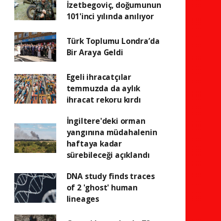
İzetbegoviç, doğumunun
101'inci yılında anılıyor
Türk Toplumu Londra’da
Bir Araya Geldi
Egeli ihracatçılar
temmuzda da aylık
ihracat rekoru kırdı
İngiltere'deki orman
yangınına müdahalenin
haftaya kadar
sürebileceği açıklandı
DNA study finds traces
of 2 'ghost' human
lineages