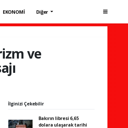
EKONOMİ
Diğer
rizm ve
ajı
İlginizi Çekebilir
Bakırın libresi 6,65
dolara ulaşarak tarihi