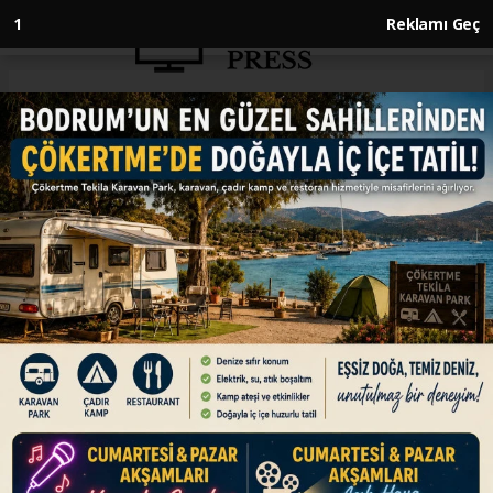
Anasayfa
ENGLISH
French parliament’s president
slammed for refusing to hold
minute of silence for staffer
killed in Gaza
ENGLISH
20.12.2023 - 11:38, Güncelleme: 20.12.2023 - 11:38
Lawmaker Mathilde Panot describes refusal as
'shameful', recalls Ahmad Abu Shamla was
killed in Israeli airstrikes