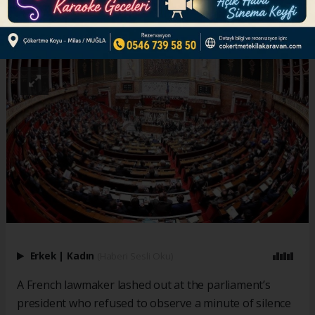
ABONE OL
Erkek
|
Kadın
(Haberi Sesli Oku)
A French lawmaker lashed out at the parliament’s
president who refused to observe a minute of silence