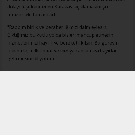
dolayı teşekkür eden Karakaş, açıklamasını şu
temenniyle tamamladı:
"Rabbim birlik ve beraberliğimizi daim eylesin.
Çıktığımız bu kutlu yolda bizleri mahcup etmesin,
hizmetlerimizi hayırlı ve bereketli kılsın. Bu görevin
ülkemize, milletimize ve medya camiamıza hayırlar
getirmesini diliyorum."
#İsmail Karakaş
#TİMBİR
Okuyucu Yorumları
(0)