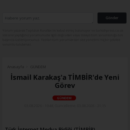
Gönder
Yorum yazarak Topluluk Kuralları’nı kabul etmiş bulunuyor ve turkishpress.co.uk
sitesine yaptığınız yorumunuzla ilgili doğrudan veya dolaylı tüm sorumluluğu tek
başınıza üstleniyorsunuz. Yazılan tüm yorumlardan site yönetimi hiçbir şekilde
sorumlu tutulamaz.
Anasayfa
GÜNDEM
İsmail Karakaş'a TİMBİR'de Yeni
Görev
GÜNDEM
03.08.2026 - 19:48, Güncelleme: 03.08.2026 - 21:15
Türk İnternet Medya Birliği (TİMBİR)