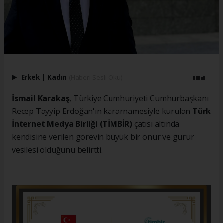
Erkek
|
Kadın
(Haberi Sesli Oku)
İsmail Karakaş
, Türkiye Cumhuriyeti Cumhurbaşkanı
Recep Tayyip Erdoğan'ın kararnamesiyle kurulan
Türk
İnternet Medya Birliği (TİMBİR)
çatısı altında
kendisine verilen görevin büyük bir onur ve gurur
vesilesi olduğunu belirtti.