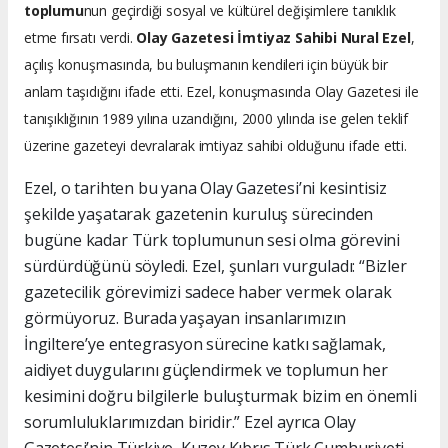
toplumu
nun geçirdiği sosyal ve kültürel değişimlere tanıklık
etme fırsatı verdi.
Olay Gazetesi İmtiyaz Sahibi Nural Ezel
,
açılış konuşmasında, bu buluşmanın kendileri için büyük bir
anlam taşıdığını ifade etti. Ezel, konuşmasında Olay Gazetesi ile
tanışıklığının 1989 yılına uzandığını, 2000 yılında ise gelen teklif
üzerine gazeteyi devralarak imtiyaz sahibi olduğunu ifade etti.
Ezel, o tarihten bu yana Olay Gazetesi’ni kesintisiz
şekilde yaşatarak gazetenin kuruluş sürecinden
bugüne kadar Türk toplumunun sesi olma görevini
sürdürdüğünü söyledi. Ezel, şunları vurguladı: “Bizler
gazetecilik görevimizi sadece haber vermek olarak
görmüyoruz. Burada yaşayan insanlarımızın
İngiltere’ye entegrasyon sürecine katkı sağlamak,
aidiyet duygularını güçlendirmek ve toplumun her
kesimini doğru bilgilerle buluşturmak bizim en önemli
sorumluluklarımızdan biridir.” Ezel ayrıca Olay
Gazetesi’nin Türkiye, Kuzey Kıbrıs Türk Cumhuriyeti