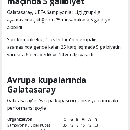
maçında 5 galibiyet
Galatasaray, UEFA Şampiyonlar Ligi grup/lig
aşamasında çıktığı son 25 müsabakada 5 galibiyet
alabildi.
Sarı-kırmızılı ekip, "Devler Ligi"nin grup/lig
aşamasında geride kalan 25 karşılaşmada 5 galbiyetin
yanı sıra 6 beraberlik ve 14 yenilgi yaşadı.
Avrupa kupalarında
Galatasaray
Galatasaray'ın Avrupa kupası organizasyonlarındaki
performansı şöyle:
Organizasyon
O
G
B
M
A
Y
Şampiyon Kulüpler Kupası
35
12
8
15
42
53