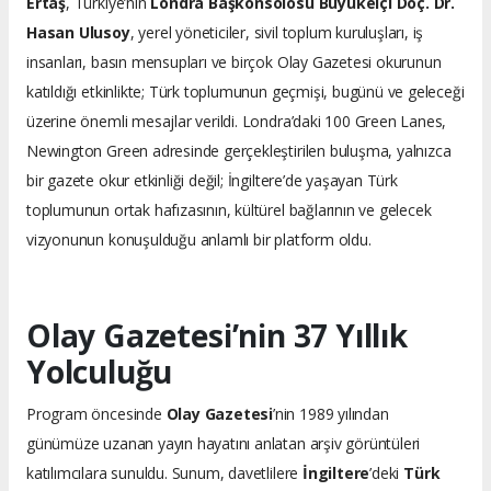
Ertaş
, Türkiye’nin
Londra Başkonsolosu Büyükelçi Doç. Dr.
Hasan Ulusoy
, yerel yöneticiler, sivil toplum kuruluşları, iş
insanları, basın mensupları ve birçok Olay Gazetesi okurunun
katıldığı etkinlikte; Türk toplumunun geçmişi, bugünü ve geleceği
üzerine önemli mesajlar verildi. Londra’daki 100 Green Lanes,
Newington Green adresinde gerçekleştirilen buluşma, yalnızca
bir gazete okur etkinliği değil; İngiltere’de yaşayan Türk
toplumunun ortak hafızasının, kültürel bağlarının ve gelecek
vizyonunun konuşulduğu anlamlı bir platform oldu.
Olay Gazetesi’nin 37 Yıllık
Yolculuğu
Program öncesinde
Olay Gazetesi
’nin 1989 yılından
günümüze uzanan yayın hayatını anlatan arşiv görüntüleri
katılımcılara sunuldu. Sunum, davetlilere
İngiltere
’deki
Türk