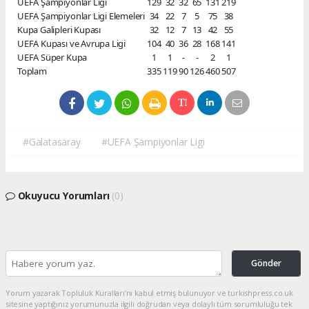
UEFA Şampiyonlar Ligi
129
32
32
65
131
219
UEFA Şampiyonlar Ligi Elemeleri
34
22
7
5
75
38
Kupa Galipleri Kupası
32
12
7
13
42
55
UEFA Kupası ve Avrupa Ligi
104
40
36
28
168
141
UEFA Süper Kupa
1
1
-
-
2
1
Toplam
335
119
90
126
460
507
#Galatasaray
#UEFA Şampiyonlar Ligi
Okuyucu Yorumları
(0)
Gönder
Yorum yazarak Topluluk Kuralları’nı kabul etmiş bulunuyor ve turkishpress.co.uk
sitesine yaptığınız yorumunuzla ilgili doğrudan veya dolaylı tüm sorumluluğu tek