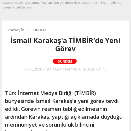
başınıza üstleniyorsunuz. Yazılan tüm yorumlardan site yönetimi hiçbir şekilde
sorumlu tutulamaz.
Anasayfa
GÜNDEM
İsmail Karakaş'a TİMBİR'de Yeni
Görev
GÜNDEM
03.08.2026 - 19:48, Güncelleme: 03.08.2026 - 21:15
Türk İnternet Medya Birliği (TİMBİR)
bünyesinde İsmail Karakaş'a yeni görev tevdi
edildi. Görevin resmen tebliğ edilmesinin
ardından Karakaş, yaptığı açıklamada duyduğu
memnuniyet ve sorumluluk bilincini