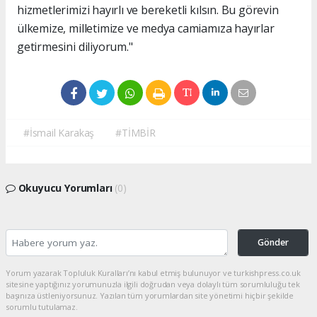
hizmetlerimizi hayırlı ve bereketli kılsın. Bu görevin
ülkemize, milletimize ve medya camiamıza hayırlar
getirmesini diliyorum."
#İsmail Karakaş
#TİMBİR
Okuyucu Yorumları
(0)
Gönder
Yorum yazarak Topluluk Kuralları’nı kabul etmiş bulunuyor ve turkishpress.co.uk
sitesine yaptığınız yorumunuzla ilgili doğrudan veya dolaylı tüm sorumluluğu tek
başınıza üstleniyorsunuz. Yazılan tüm yorumlardan site yönetimi hiçbir şekilde
sorumlu tutulamaz.