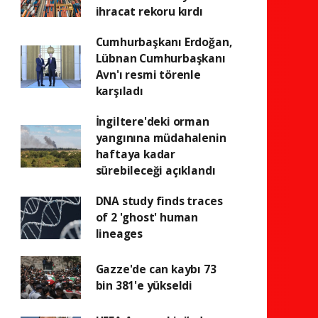
ihracat rekoru kırdı
Cumhurbaşkanı Erdoğan,
Lübnan Cumhurbaşkanı
Avn'ı resmi törenle
karşıladı
İngiltere'deki orman
yangınına müdahalenin
haftaya kadar
sürebileceği açıklandı
DNA study finds traces
of 2 'ghost' human
lineages
Gazze'de can kaybı 73
bin 381'e yükseldi