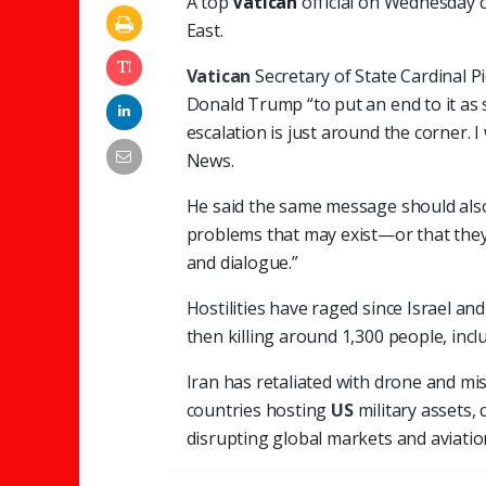
A top
Vatican
official on Wednesday c
East.
Vatican
Secretary of State Cardinal P
Donald Trump “to put an end to it as 
escalation is just around the corner. 
News.
He said the same message should also 
problems that may exist—or that they
and dialogue.”
Hostilities have raged since Israel an
then killing around 1,300 people, in
Iran has retaliated with drone and miss
countries hosting
US
military assets,
disrupting global markets and aviatio