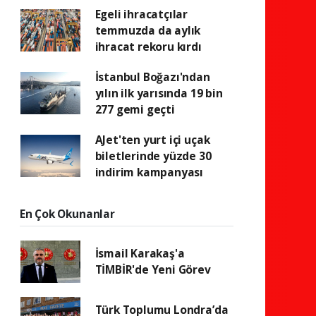
Egeli ihracatçılar
temmuzda da aylık
ihracat rekoru kırdı
İstanbul Boğazı'ndan
yılın ilk yarısında 19 bin
277 gemi geçti
AJet'ten yurt içi uçak
biletlerinde yüzde 30
indirim kampanyası
En Çok Okunanlar
İsmail Karakaş'a
TİMBİR'de Yeni Görev
Türk Toplumu Londra’da