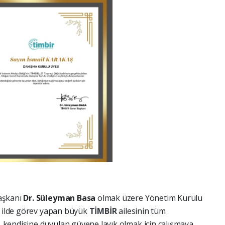
aşkanı
Dr. Süleyman Basa
olmak üzere Yönetim Kurulu
1 ilde görev yapan büyük
TİMBİR
ailesinin tüm
kendisine duyulan güvene layık olmak için çalışmaya