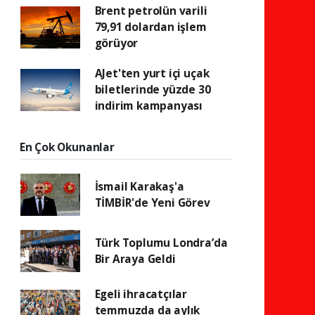
Brent petrolün varili
79,91 dolardan işlem
görüyor
AJet'ten yurt içi uçak
biletlerinde yüzde 30
indirim kampanyası
En Çok Okunanlar
İsmail Karakaş'a
TİMBİR'de Yeni Görev
Türk Toplumu Londra’da
Bir Araya Geldi
Egeli ihracatçılar
temmuzda da aylık