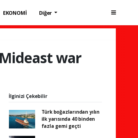
EKONOMİ
Diğer
d Mideast war
İlginizi Çekebilir
Türk boğazlarından yılın
ilk yarısında 40 binden
fazla gemi geçti