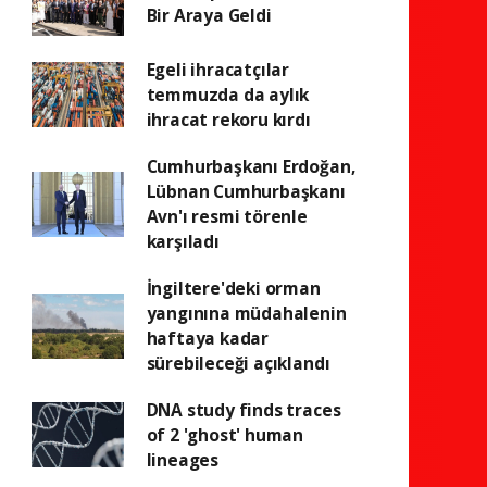
Bir Araya Geldi
Egeli ihracatçılar
temmuzda da aylık
ihracat rekoru kırdı
Cumhurbaşkanı Erdoğan,
Lübnan Cumhurbaşkanı
Avn'ı resmi törenle
karşıladı
İngiltere'deki orman
yangınına müdahalenin
haftaya kadar
sürebileceği açıklandı
DNA study finds traces
of 2 'ghost' human
lineages