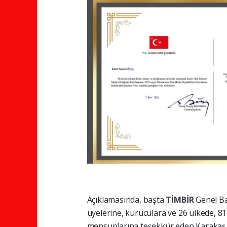
Açıklamasında, başta
TİMBİR
Genel B
üyelerine, kuruculara ve 26 ülkede, 8
mensuplarına teşekkür eden Karakaş, 