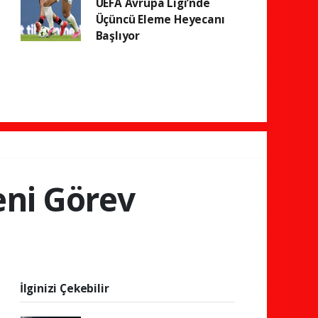
UEFA Avrupa Ligi’nde
Üçüncü Eleme Heyecanı
Başlıyor
eni Görev
İlginizi Çekebilir