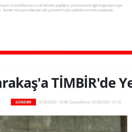
nuyor ve turkishpress.co.uk sitesine yaptığınız yorumunuzla ilgili doğrudan veya
z. Yazılan tüm yorumlardan site yönetimi hiçbir şekilde sorumlu tutulamaz.
arakaş'a TİMBİR'de Y
03.08.2026 - 19:48, Güncelleme: 03.08.2026 - 21:15
GÜNDEM