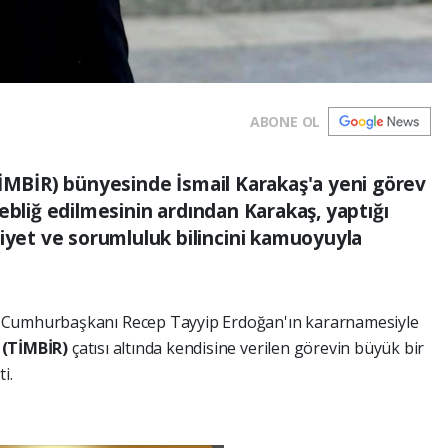
ABONE OL
TİMBİR) bünyesinde İsmail Karakaş'a yeni görev
ebliğ edilmesinin ardından Karakaş, yaptığı
et ve sorumluluk bilincini kamuoyuyla
i Cumhurbaşkanı Recep Tayyip Erdoğan'ın kararnamesiyle
i (TİMBİR)
çatısı altında kendisine verilen görevin büyük bir
i.