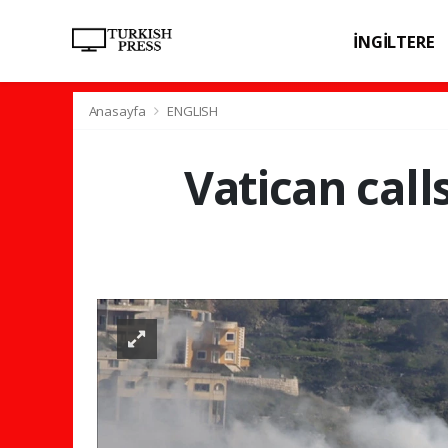
İNGİLTERE
SPOR
SAĞL
Anasayfa
ENGLISH
Vatican call