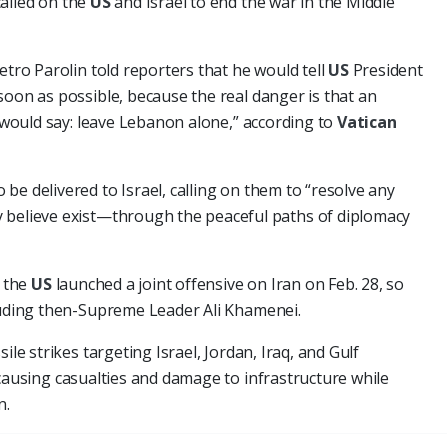
alled on the
US
and Israel to end the war in the Middle
ietro Parolin told reporters that he would tell
US
President
soon as possible, because the real danger is that an
I would say: leave Lebanon alone,” according to
Vatican
be delivered to Israel, calling on them to “resolve any
 believe exist—through the peaceful paths of diplomacy
d the
US
launched a joint offensive on Iran on Feb. 28, so
cluding then-Supreme Leader Ali Khamenei.
ile strikes targeting Israel, Jordan, Iraq, and Gulf
 causing casualties and damage to infrastructure while
n.