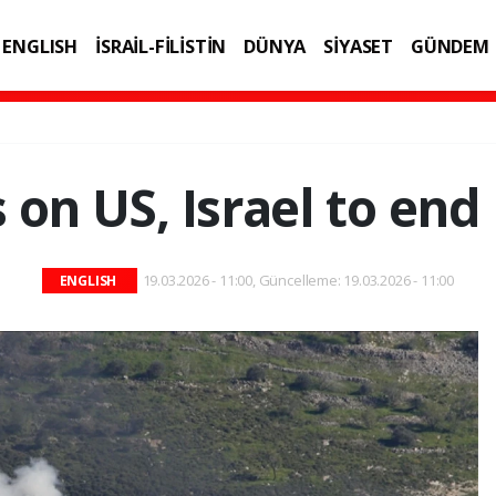
ENGLISH
İSRAİL-FİLİSTİN
DÜNYA
SİYASET
GÜNDEM
IK
TEKNOLOJİ
s on US, Israel to en
19.03.2026 - 11:00, Güncelleme: 19.03.2026 - 11:00
ENGLISH