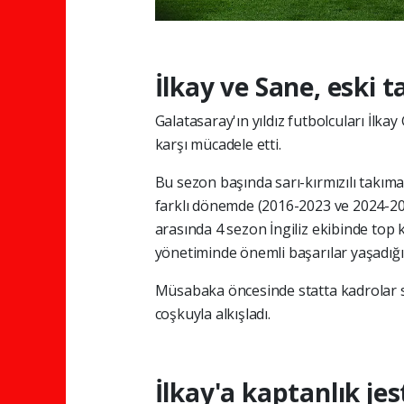
İlkay ve Sane, eski 
Galatasaray'ın yıldız futbolcuları İlk
karşı mücadele etti.
Bu sezon başında sarı-kırmızılı takıma
farklı dönemde (2016-2023 ve 2024-202
arasında 4 sezon İngiliz ekibinde top 
yönetiminde önemli başarılar yaşadığı e
Müsabaka öncesinde statta kadrolar say
coşkuyla alkışladı.
İlkay'a kaptanlık jes