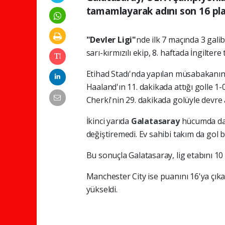
tamamlayarak adını son 16 pla
"Devler Ligi"
nde ilk 7 maçında 3 gali
sarı-kırmızılı ekip, 8. haftada İngiltere
Etihad Stadı'nda yapılan müsabakanın 
Haaland'ın 11. dakikada attığı golle 1
Cherki'nin 29. dakikada golüyle devre 
İkinci yarıda
Galatasaray
hücumda dah
değiştiremedi. Ev sahibi takım da gol 
Bu sonuçla Galatasaray, lig etabını 10
Manchester City ise puanını 16'ya çık
yükseldi.