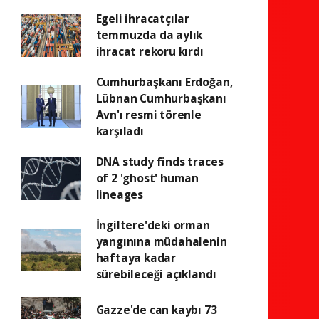
Egeli ihracatçılar
temmuzda da aylık
ihracat rekoru kırdı
Cumhurbaşkanı Erdoğan,
Lübnan Cumhurbaşkanı
Avn'ı resmi törenle
karşıladı
DNA study finds traces
of 2 'ghost' human
lineages
İngiltere'deki orman
yangınına müdahalenin
haftaya kadar
sürebileceği açıklandı
Gazze'de can kaybı 73