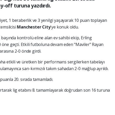
y-off turuna yazdırdı.
biyet, 1 beraberlik ve 3 yenilgi yaşayarak 10 puan toplayan
 temsilcisi
Manchester City
'ye konuk oldu.
başında kontrolü eline alan ev sahibi ekip, Erling
-0 öne geçti. Etkili futboluna devam eden "Maviler" Rayan
arasına 2-0 önde girdi.
a etkili ve üretken bir performans sergilerken tabelayı
bulamayınca sarı-kırmızılı takım sahadan 2-0 mağlup ayrıldı.
 puanla 20. sırada tamamladı.
artarak lig etabını 8. tamamlayarak doğrudan son 16 turuna