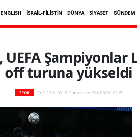
ENGLISH
İSRAİL-FİLİSTİN
DÜNYA
SİYASET
GÜNDEM
IK
TEKNOLOJİ
, UEFA Şampiyonlar Li
off turuna yükseldi
29.01.2026 - 09:15, Güncelleme: 29.01.2026 - 09:15
SPOR