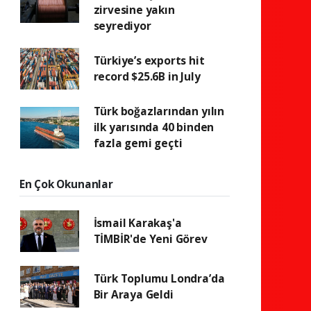
zirvesine yakın
seyrediyor
Türkiye’s exports hit
record $25.6B in July
Türk boğazlarından yılın
ilk yarısında 40 binden
fazla gemi geçti
En Çok Okunanlar
İsmail Karakaş'a
TİMBİR'de Yeni Görev
Türk Toplumu Londra’da
Bir Araya Geldi