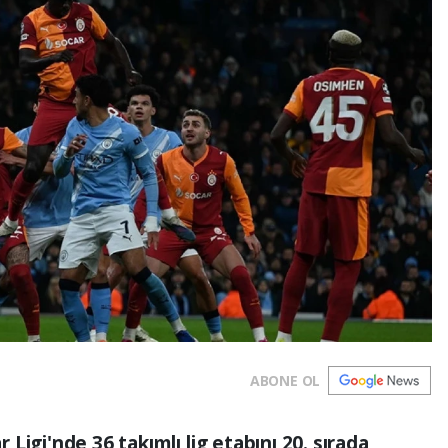
ABONE OL
Ligi'nde 36 takımlı lig etabını 20. sırada