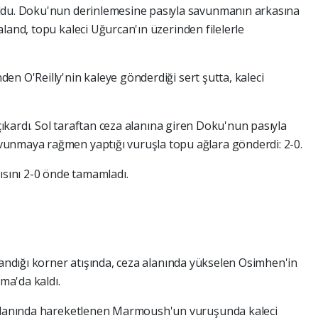
ldu. Doku'nun derinlemesine pasıyla savunmanın arkasına
land, topu kaleci Uğurcan'ın üzerinden filelerle
en O'Reilly'nin kaleye gönderdiği sert şutta, kaleci
 çıkardı. Sol taraftan ceza alanına giren Doku'nun pasıyla
unmaya rağmen yaptığı vuruşla topu ağlara gönderdi: 2-0.
ısını 2-0 önde tamamladı.
landığı korner atışında, ceza alanında yükselen Osimhen'in
ma'da kaldı.
 alanında hareketlenen Marmoush'un vuruşunda kaleci