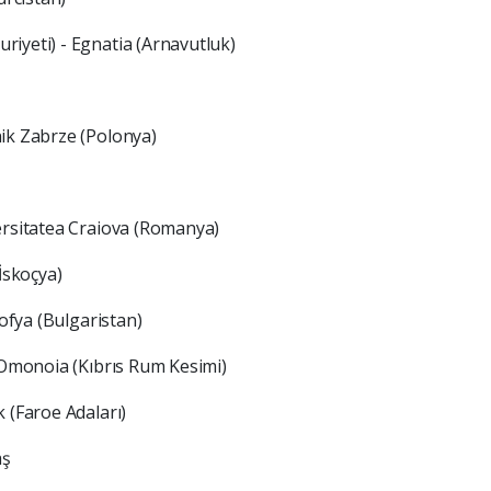
iyeti) - Egnatia (Arnavutluk)
nik Zabrze (Polonya)
ersitatea Craiova (Romanya)
İskoçya)
Sofya (Bulgaristan)
- Omonoia (Kıbrıs Rum Kesimi)
 (Faroe Adaları)
aş