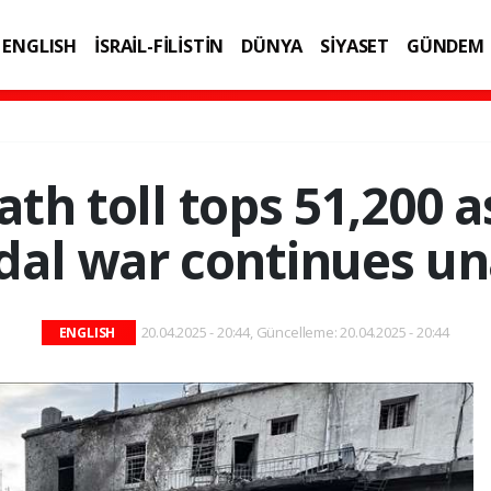
ENGLISH
İSRAİL-FİLİSTİN
DÜNYA
SİYASET
GÜNDEM
IK
TEKNOLOJİ
th toll tops 51,200 as
dal war continues u
20.04.2025 - 20:44, Güncelleme: 20.04.2025 - 20:44
ENGLISH