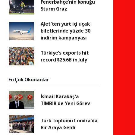
Fenerbahçe'nin konuğu
Sturm Graz
AJet'ten yurt içi uçak
biletlerinde yüzde 30
indirim kampanyası
Türkiye’s exports hit
record $25.6B in July
En Çok Okunanlar
İsmail Karakaş'a
TİMBİR'de Yeni Görev
Türk Toplumu Londra’da
Bir Araya Geldi