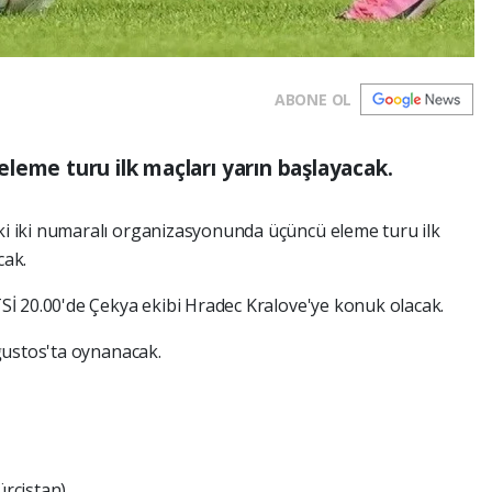
ABONE OL
leme turu ilk maçları yarın başlayacak.
i iki numaralı organizasyonunda üçüncü eleme turu ilk
cak.
İ 20.00'de Çekya ekibi Hradec Kralove'ye konuk olacak.
ğustos'ta oynanacak.
ürcistan)