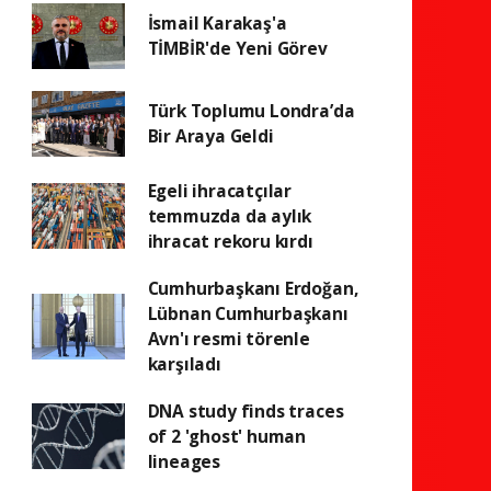
İsmail Karakaş'a
TİMBİR'de Yeni Görev
Türk Toplumu Londra’da
Bir Araya Geldi
Egeli ihracatçılar
temmuzda da aylık
ihracat rekoru kırdı
Cumhurbaşkanı Erdoğan,
Lübnan Cumhurbaşkanı
Avn'ı resmi törenle
karşıladı
DNA study finds traces
of 2 'ghost' human
lineages