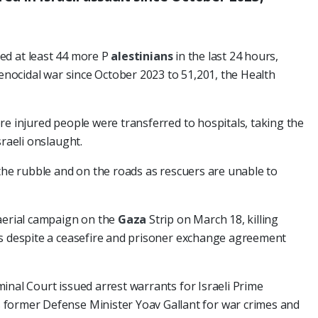
lled at least 44 more P
alestinians
in the last 24 hours,
genocidal war since October 2023 to 51,201, the Health
re injured people were transferred to hospitals, taking the
sraeli onslaught.
 the rubble and on the roads as rescuers are unable to
 aerial campaign on the
Gaza
Strip on March 18, killing
rs despite a ceasefire and prisoner exchange agreement
inal Court issued arrest warrants for Israeli Prime
former Defense Minister Yoav Gallant for war crimes and