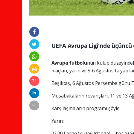
UEFA Avrupa Ligi'nde üçüncü e
Avrupa futbolu
nun kulüp düzeyindek
maçları, yarın ve 5-6 Ağustos'ta yapıla
Beşiktaş, 6 Ağustos Perşembe günü TS
Müsabakaların rövanşları, 11 ve 13 A
Karşılaşmaların programı şöyle:
Yarın:
22.00 Larne (Kuzey İrlanda) - Iberia (G