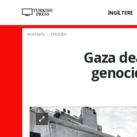
İNGİLTERE
SPOR
SAĞL
Anasayfa
ENGLISH
Gaza dea
genoci