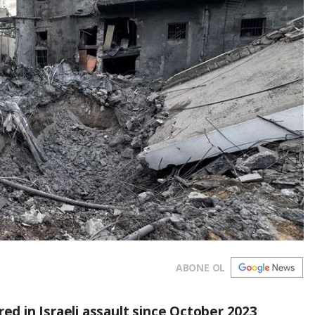
ABONE OL
red in Israeli assault since October 2023,