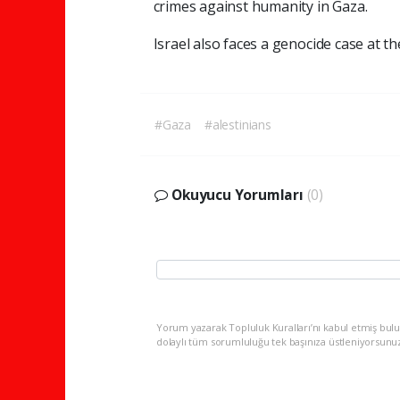
crimes against humanity in Gaza.
Israel also faces a genocide case at th
#Gaza
#alestinians
Okuyucu Yorumları
(0)
Yorum yazarak Topluluk Kuralları’nı kabul etmiş bulu
dolaylı tüm sorumluluğu tek başınıza üstleniyorsunu