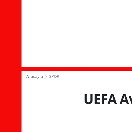
Anasayfa
SPOR
UEFA Av