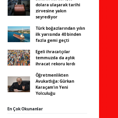
dolara ulaşarak tarihi
zirvesine yakın
seyrediyor
Türk boğazlarından yılın
ilk yarısında 40 binden
fazla gemi geçti
Egeli ihracatçılar
temmuzda da aylık
ihracat rekoru kırdı
Öğretmenlikten
Avukatlığa: Gürkan
Karaçam’ın Yeni
Yolculuğu
En Çok Okunanlar