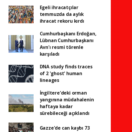
Egeli ihracatçılar
temmuzda da aylık
ihracat rekoru kırdı
Cumhurbaşkanı Erdoğan,
Lübnan Cumhurbaşkanı
Avn'ı resmi törenle
karşıladı
DNA study finds traces
of 2 'ghost' human
lineages
İngiltere'deki orman
yangınına müdahalenin
haftaya kadar
sürebileceği açıklandı
Gazze'de can kaybı 73