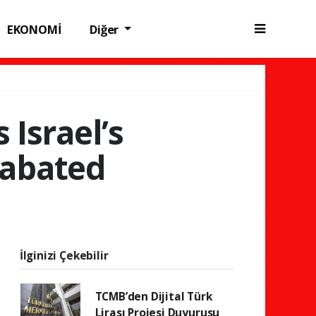
EKONOMİ
Diğer
 Israel’s
nabated
İlginizi Çekebilir
TCMB’den Dijital Türk
Lirası Projesi Duyurusu