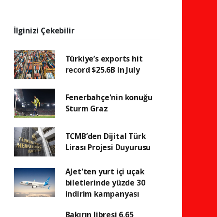
İlginizi Çekebilir
Türkiye’s exports hit
record $25.6B in July
Fenerbahçe'nin konuğu
Sturm Graz
TCMB’den Dijital Türk
Lirası Projesi Duyurusu
AJet'ten yurt içi uçak
biletlerinde yüzde 30
indirim kampanyası
Bakırın libresi 6,65