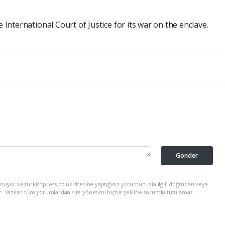
e International Court of Justice for its war on the enclave.
Gönder
nuyor ve turkishpress.co.uk sitesine yaptığınız yorumunuzla ilgili doğrudan veya
z. Yazılan tüm yorumlardan site yönetimi hiçbir şekilde sorumlu tutulamaz.