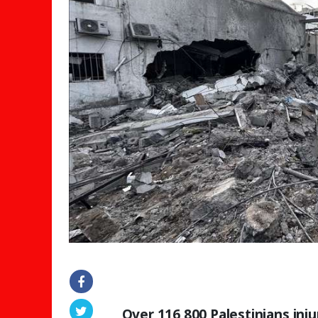
Over 116,800 Palestinians inju