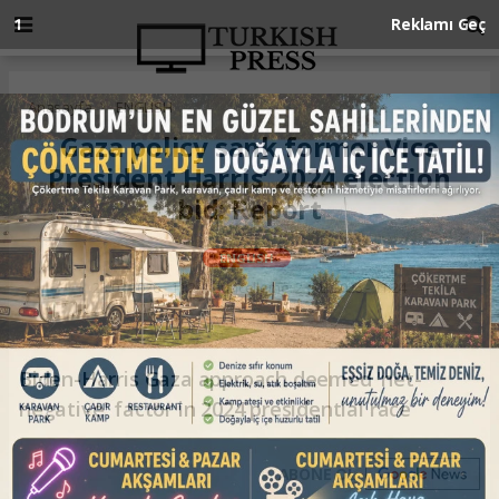
Anasayfa
ENGLISH
Gaza policy sank former Vice
President Harris’ 2024 election
bid: Report
ENGLISH
23.02.2026 - 11:24, Güncelleme: 23.02.2026 - 11:24
Biden-Harris Gaza approach deemed 'net-
negative' factor in 2024 presidential race
ABONE OL