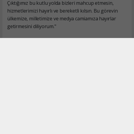
Çıktığımız bu kutlu yolda bizleri mahcup etmesin,
hizmetlerimizi hayırlı ve bereketli kılsın. Bu görevin
ülkemize, milletimize ve medya camiamıza hayırlar
getirmesini diliyorum."
#İsmail Karakaş
#TİMBİR
Okuyucu Yorumları
(0)
Gönder
Yorum yazarak Topluluk Kuralları’nı kabul etmiş bulunuyor ve turkishpress.co.uk
sitesine yaptığınız yorumunuzla ilgili doğrudan veya dolaylı tüm sorumluluğu tek
başınıza üstleniyorsunuz. Yazılan tüm yorumlardan site yönetimi hiçbir şekilde