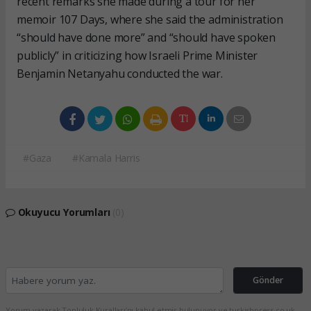
recent remarks she made during a tour for her
memoir 107 Days, where she said the administration
“should have done more” and “should have spoken
publicly” in criticizing how Israeli Prime Minister
Benjamin Netanyahu conducted the war.
#Gaza
#Kamala Harris
Okuyucu Yorumları
(0)
Gönder
Yorum yazarak Topluluk Kuralları’nı kabul etmiş bulunuyor ve turkishpress.co.uk