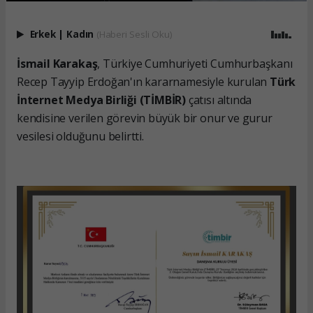
Erkek
|
Kadın
(Haberi Sesli Oku)
İsmail Karakaş
, Türkiye Cumhuriyeti Cumhurbaşkanı
Recep Tayyip Erdoğan'ın kararnamesiyle kurulan
Türk
İnternet Medya Birliği (TİMBİR)
çatısı altında
kendisine verilen görevin büyük bir onur ve gurur
vesilesi olduğunu belirtti.