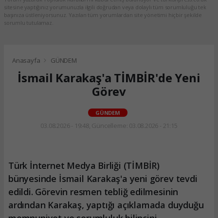
sitesine yaptığınız yorumunuzla ilgili doğrudan veya dolaylı tüm sorumluluğu tek
başınıza üstleniyorsunuz. Yazılan tüm yorumlardan site yönetimi hiçbir şekilde
sorumlu tutulamaz.
Anasayfa
GÜNDEM
İsmail Karakaş'a TİMBİR'de Yeni
Görev
GÜNDEM
03.08.2026 - 19:48, Güncelleme: 03.08.2026 - 21:15
Türk İnternet Medya Birliği (TİMBİR)
bünyesinde İsmail Karakaş'a yeni görev tevdi
edildi. Görevin resmen tebliğ edilmesinin
ardından Karakaş, yaptığı açıklamada duyduğu
memnuniyet ve sorumluluk bilincini