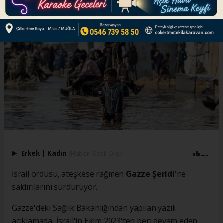
Erkek
|
Kadın
(Haberi Sesli Oku)
İsrail ordusu, ateşkese rağmen
Gazze Şeridi'
ne
saldırılarını sürdürüyor.
Gazze'deki Sağlık Bakanlığından yapılan yazılı
açıklamada, İsrail'in Ekim 2023'ten beri devam eden