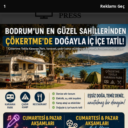
1
Reklamı Geç
Anasayfa
İSRAİL-FİLİSTİN
Gazze'de can kaybı 72 bin 116'ya
yükseldi
İSRAİL-FİLİSTİN
03.03.2026 - 14:18, Güncelleme: 03.03.2026 - 14:18
İsrail ordusunun Ekim 2023'ten bu yana Gazze
Şeridi'ne düzenlediği saldırılarda hayatını
kaybedenlerin sayısı 72 bin 116'ya ulaştı.
ABONE OL