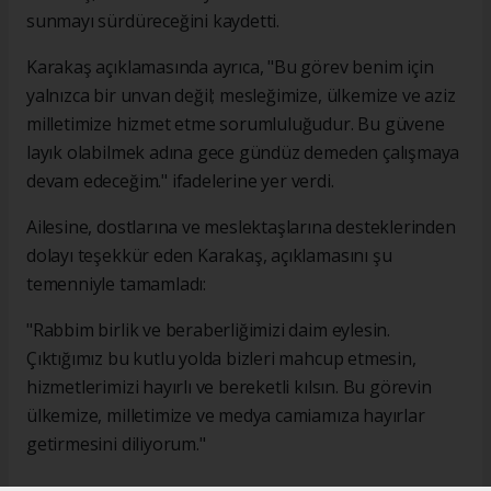
sunmayı sürdüreceğini kaydetti.
Karakaş açıklamasında ayrıca, "Bu görev benim için
yalnızca bir unvan değil; mesleğimize, ülkemize ve aziz
milletimize hizmet etme sorumluluğudur. Bu güvene
layık olabilmek adına gece gündüz demeden çalışmaya
devam edeceğim." ifadelerine yer verdi.
Ailesine, dostlarına ve meslektaşlarına desteklerinden
dolayı teşekkür eden Karakaş, açıklamasını şu
temenniyle tamamladı:
"Rabbim birlik ve beraberliğimizi daim eylesin.
Çıktığımız bu kutlu yolda bizleri mahcup etmesin,
hizmetlerimizi hayırlı ve bereketli kılsın. Bu görevin
ülkemize, milletimize ve medya camiamıza hayırlar
getirmesini diliyorum."