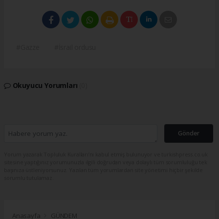
#Gazze
#İsrail ordusu
Okuyucu Yorumları
(0)
Gönder
Yorum yazarak Topluluk Kuralları’nı kabul etmiş bulunuyor ve turkishpress.co.uk
sitesine yaptığınız yorumunuzla ilgili doğrudan veya dolaylı tüm sorumluluğu tek
başınıza üstleniyorsunuz. Yazılan tüm yorumlardan site yönetimi hiçbir şekilde
sorumlu tutulamaz.
Anasayfa
GÜNDEM