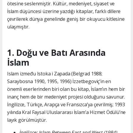
ötesine seslenmiştir. Kültür, medeniyet, siyaset ve
İslam düşüncesi üzerine yazdığı kitaplar, farklı dillere
çevrilerek dünya genelinde geniş bir okuyucu kitlesine
ulaşmıştır.
1. Doğu ve Batı Arasında
İslam
Islam između Istoka i Zapada (Belgrad 1988;
Saraybosna 1990, 1995, 1996) İzzetbegoviç’in en
önemli eserlerinden biri olan bu kitap, İslam’ın hem bir
inanç hem de bir medeniyet projesi olduğunu savunur.
İngilizce, Türkçe, Arapça ve Fransızca’ya çevrilmiş; 1993
yılında Kral Faysal Uluslararası İslam’a Hizmet Ödülü’ne
layık görülmüştür.
İngilizce: Islam Between East and West (1984)