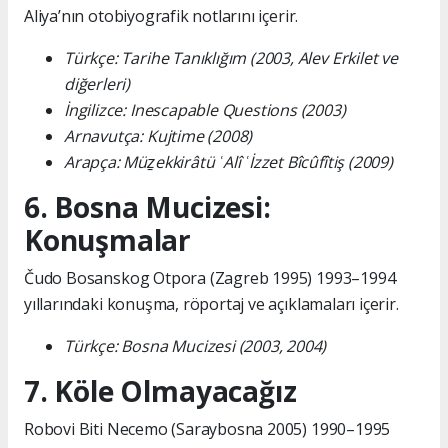
Aliya’nın otobiyografik notlarını içerir.
Türkçe: Tarihe Tanıklığım (2003, Alev Erkilet ve
diğerleri)
İngilizce: Inescapable Questions (2003)
Arnavutça: Kujtime (2008)
Arapça: Müẕekkirâtü ʿAlî ʿİzzet Bîcûfîtiş (2009)
6. Bosna Mucizesi:
Konuşmalar
Čudo Bosanskog Otpora (Zagreb 1995) 1993–1994
yıllarındaki konuşma, röportaj ve açıklamaları içerir.
Türkçe: Bosna Mucizesi (2003, 2004)
7. Köle Olmayacağız
Robovi Biti Necemo (Saraybosna 2005) 1990–1995