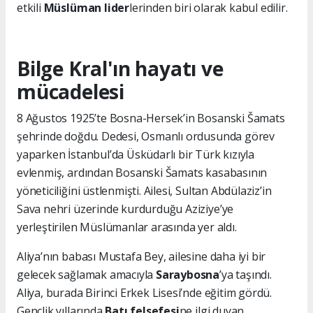
etkili
Müslüman lider
lerinden biri olarak kabul edilir.
Bilge Kral'ın hayatı ve
mücadelesi
8 Ağustos 1925’te Bosna-Hersek’in Bosanski Šamats
şehrinde doğdu. Dedesi, Osmanlı ordusunda görev
yaparken İstanbul’da Üsküdarlı bir Türk kızıyla
evlenmiş, ardından Bosanski Šamats kasabasının
yöneticiliğini üstlenmişti. Ailesi, Sultan Abdülaziz’in
Sava nehri üzerinde kurdurduğu Aziziye’ye
yerleştirilen Müslümanlar arasında yer aldı.
Aliya’nın babası Mustafa Bey, ailesine daha iyi bir
gelecek sağlamak amacıyla
Saraybosna
’ya taşındı.
Aliya, burada Birinci Erkek Lisesi’nde eğitim gördü.
Gençlik yıllarında
Batı felsefesi
ne ilgi duyan