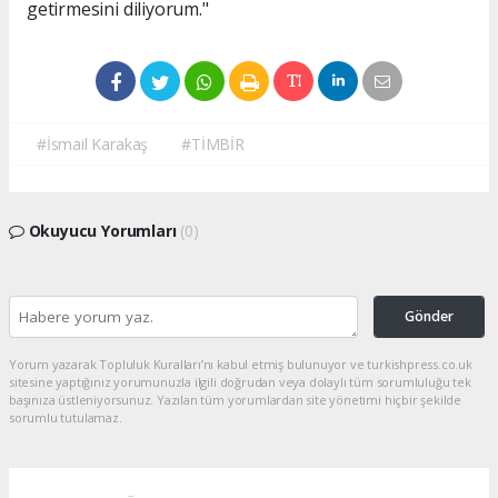
getirmesini diliyorum."
#İsmail Karakaş
#TİMBİR
Okuyucu Yorumları
(0)
Gönder
Yorum yazarak Topluluk Kuralları’nı kabul etmiş bulunuyor ve turkishpress.co.uk
sitesine yaptığınız yorumunuzla ilgili doğrudan veya dolaylı tüm sorumluluğu tek
başınıza üstleniyorsunuz. Yazılan tüm yorumlardan site yönetimi hiçbir şekilde
sorumlu tutulamaz.