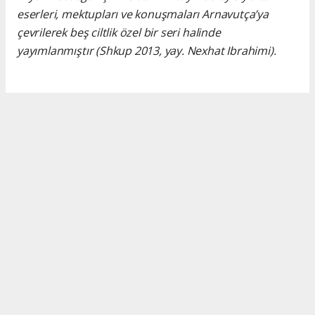
eserleri, mektupları ve konuşmaları Arnavutça’ya
çevrilerek beş ciltlik özel bir seri halinde
yayımlanmıştır (Shkup 2013, yay. Nexhat Ibrahimi).
Okuyucu Yorumları
(0)
Gönder
Yorum yazarak Topluluk Kuralları’nı kabul etmiş bulunuyor ve turkishpress.co.uk
sitesine yaptığınız yorumunuzla ilgili doğrudan veya dolaylı tüm sorumluluğu tek
başınıza üstleniyorsunuz. Yazılan tüm yorumlardan site yönetimi hiçbir şekilde
sorumlu tutulamaz.