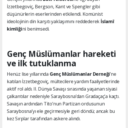
İzzetbegoviç, Bergson, Kant ve Spengler gibi
düşünürlerin eserlerinden etkilendi. Komünist
ideolojinin din karşıtı yaklaşımını reddederek
İslamî
kimliği
ni benimsedi.
Genç Müslümanlar hareketi
ve ilk tutuklanma
Henüz lise yıllarında
Genç Müslümanlar Derneği
’ne
katılan İzzetbegoviç, mültecilere yardım faaliyetlerinde
aktif rol aldı. II. Dünya Savaşı sırasında yaşanan siyasi
çalkantılar nedeniyle Saraybosna’dan Gradaçaç’a kaçtı.
Savaşın ardından Tito’nun Partizan ordusunun
Saraybosna’yı ele geçirmesiyle geri döndü; ancak bu
kez Sırplar tarafından askere alındı.