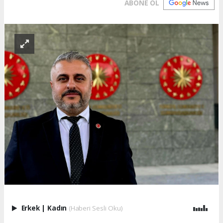
ABONE OL
Erkek
|
Kadın
(Haberi Sesli Oku)