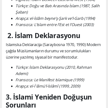
Türkçe: Doğu ve Batı Arasında İslam (1987, Salih
Şaban)
Arapça: el-İslâm beyne’ş-Şark ve’l-Garb (1994)
Fransızca: L’Islam entre l’Est et l’Ouest (2003)
2. İslam Deklarasyonu
Islamska Deklaracija (Saraybosna 1970, 1990) Modern
çağda Müslümanların durumu ve sorumlulukları
üzerine yazılmış siyasal bir manifestodur.
Türkçe: İslam Deklarasyonu (2010, Rahman
Ademi)
Fransızca: Le Manifest Islamique (1999)
Arapça: el-İʿlâmü’l-İslâmî (1999, 2009)
3. İslami Yeniden Doğuşun
Sorunları