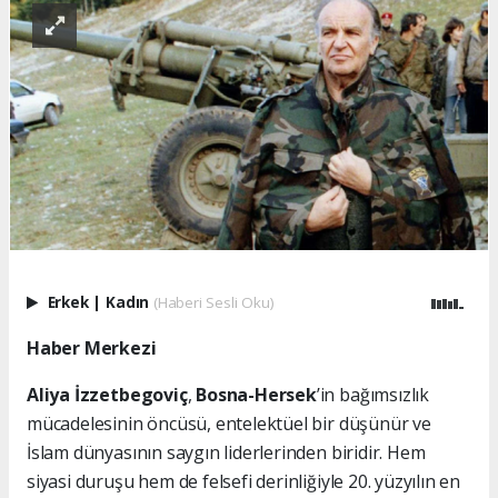
Erkek
|
Kadın
(Haberi Sesli Oku)
Haber Merkezi
Aliya İzzetbegoviç
,
Bosna-Hersek
’in bağımsızlık
mücadelesinin öncüsü, entelektüel bir düşünür ve
İslam dünyasının saygın liderlerinden biridir. Hem
siyasi duruşu hem de felsefi derinliğiyle 20. yüzyılın en