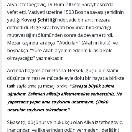
Aliya İzzetbegoviç, 19 Ekim 2003’te Saraybosna’da
vefat etti. Vasiyeti üzerine 1503 Bosna savaşı şehidinin
yattığı K
ovaçi Şehitliği
’nde sade bir anıt mezara
defnedildi. Bilge Kral hayatı boyunca bırakmadığı
mütevazılığını ölümünden sonra da devam ettirdi.
Mezar taşında arapça ''Abdullah'' (Allah’ın kulu) ve
boşnakça "Yüce Allah'a yemin ederim ki asla köle
olmayacağız" yazmaktadır.
Ardında bağımsız bir Bosna-Hersek, güçlü bir İslami
düşünce mirası ve mücadeleyle dolu bir hayatla birlikte
tarih sayfalarına şu mesajı bıraktı:
''Savaşta büyük zulme
uğradınız. Zalimleri affedip affetmemekte serbestsiniz. Ne
yaparsanız yapın ama soykırımı unutmayın. Çünkü
unutulan soykırım tekrarlanır.''
Siyasetçi, düşünür ve hukukçu olan Aliya İzzetbegoviç,
inancından ve ilkelerinden ödün vermeden liderliğini