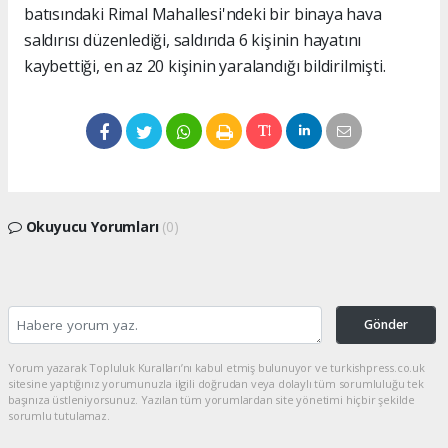
batısındaki Rimal Mahallesi'ndeki bir binaya hava
saldırısı düzenlediği, saldırıda 6 kişinin hayatını
kaybettiği, en az 20 kişinin yaralandığı bildirilmişti.
Okuyucu Yorumları
(0)
Gönder
Yorum yazarak Topluluk Kuralları’nı kabul etmiş bulunuyor ve turkishpress.co.uk
sitesine yaptığınız yorumunuzla ilgili doğrudan veya dolaylı tüm sorumluluğu tek
başınıza üstleniyorsunuz. Yazılan tüm yorumlardan site yönetimi hiçbir şekilde
sorumlu tutulamaz.