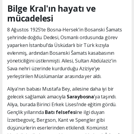
Bilge Kral'ın hayatı ve
mücadelesi
8 Ağustos 1925’te Bosna-Hersek’in Bosanski Šamats
şehrinde doğdu. Dedesi, Osmanlı ordusunda görev
yaparken İstanbul’da Üsküdarlı bir Türk kızıyla
evlenmiş, ardından Bosanski Šamats kasabasının
yöneticiliğini üstlenmişti. Ailesi, Sultan Abdülaziz’in
Sava nehri üzerinde kurdurduğu Aziziye’ye
yerleştirilen Müslümanlar arasında yer aldı.
Aliya’nın babası Mustafa Bey, ailesine daha iyi bir
gelecek sağlamak amacıyla
Saraybosna
’ya taşındı.
Aliya, burada Birinci Erkek Lisesi’nde eğitim gördü.
Gençlik yıllarında
Batı felsefesi
ne ilgi duyan
İzzetbegoviç, Bergson, Kant ve Spengler gibi
düşünürlerin eserlerinden etkilendi. Komünist