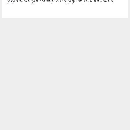
yayımlanmıştır (Shkup 2013, yay. Nexhat Ibrahimi).
Okuyucu Yorumları
(0)
Gönder
Yorum yazarak Topluluk Kuralları’nı kabul etmiş bulunuyor ve turkishpress.co.uk
sitesine yaptığınız yorumunuzla ilgili doğrudan veya dolaylı tüm sorumluluğu tek
başınıza üstleniyorsunuz. Yazılan tüm yorumlardan site yönetimi hiçbir şekilde
sorumlu tutulamaz.