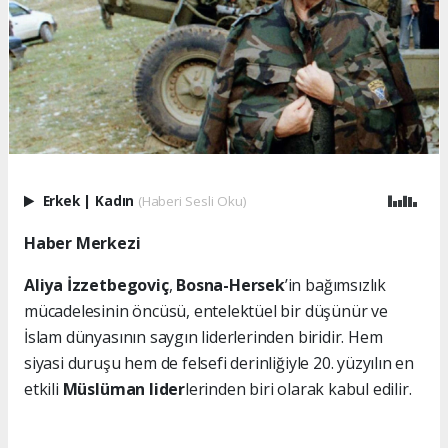
Erkek
|
Kadın
(Haberi Sesli Oku)
Haber Merkezi
Aliya İzzetbegoviç
,
Bosna-Hersek
’in bağımsızlık
mücadelesinin öncüsü, entelektüel bir düşünür ve
İslam dünyasının saygın liderlerinden biridir. Hem
siyasi duruşu hem de felsefi derinliğiyle 20. yüzyılın en
etkili
Müslüman lider
lerinden biri olarak kabul edilir.