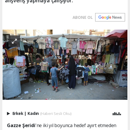
alışveriş yapmaya çalışıyor.
ABONE OL
Erkek
|
Kadın
(Haberi Sesli Oku)
Gazze Şeridi
'ne iki yıl boyunca hedef ayırt etmeden