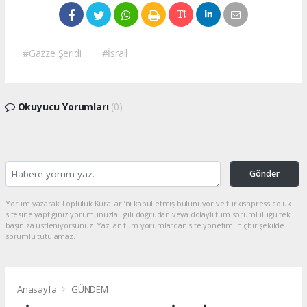
#Gazze Şeridi
#İsrail
Okuyucu Yorumları
(0)
Gönder
Yorum yazarak Topluluk Kuralları’nı kabul etmiş bulunuyor ve turkishpress.co.uk
sitesine yaptığınız yorumunuzla ilgili doğrudan veya dolaylı tüm sorumluluğu tek
başınıza üstleniyorsunuz. Yazılan tüm yorumlardan site yönetimi hiçbir şekilde
sorumlu tutulamaz.
Anasayfa
GÜNDEM