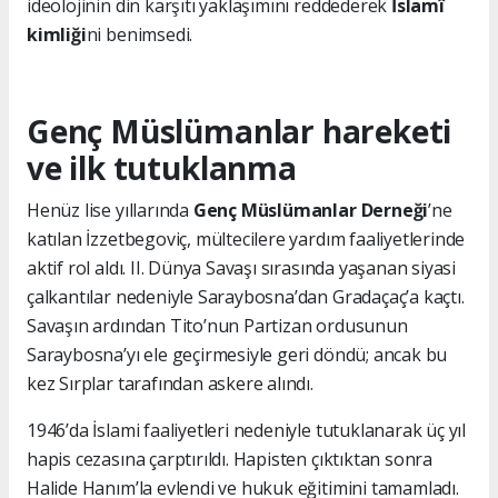
ideolojinin din karşıtı yaklaşımını reddederek
İslamî
kimliği
ni benimsedi.
Genç Müslümanlar hareketi
ve ilk tutuklanma
Henüz lise yıllarında
Genç Müslümanlar Derneği
’ne
katılan İzzetbegoviç, mültecilere yardım faaliyetlerinde
aktif rol aldı. II. Dünya Savaşı sırasında yaşanan siyasi
çalkantılar nedeniyle Saraybosna’dan Gradaçaç’a kaçtı.
Savaşın ardından Tito’nun Partizan ordusunun
Saraybosna’yı ele geçirmesiyle geri döndü; ancak bu
kez Sırplar tarafından askere alındı.
1946’da İslami faaliyetleri nedeniyle tutuklanarak üç yıl
hapis cezasına çarptırıldı. Hapisten çıktıktan sonra
Halide Hanım’la evlendi ve hukuk eğitimini tamamladı.