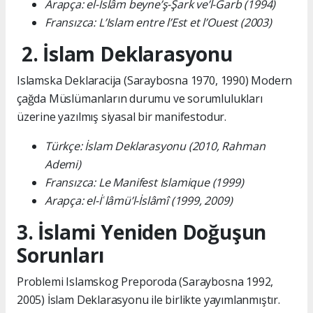
Arapça: el-İslâm beyne’ş-Şark ve’l-Garb (1994)
Fransızca: L’Islam entre l’Est et l’Ouest (2003)
2. İslam Deklarasyonu
Islamska Deklaracija (Saraybosna 1970, 1990) Modern
çağda Müslümanların durumu ve sorumlulukları
üzerine yazılmış siyasal bir manifestodur.
Türkçe: İslam Deklarasyonu (2010, Rahman
Ademi)
Fransızca: Le Manifest Islamique (1999)
Arapça: el-İʿlâmü’l-İslâmî (1999, 2009)
3. İslami Yeniden Doğuşun
Sorunları
Problemi Islamskog Preporoda (Saraybosna 1992,
2005) İslam Deklarasyonu ile birlikte yayımlanmıştır.