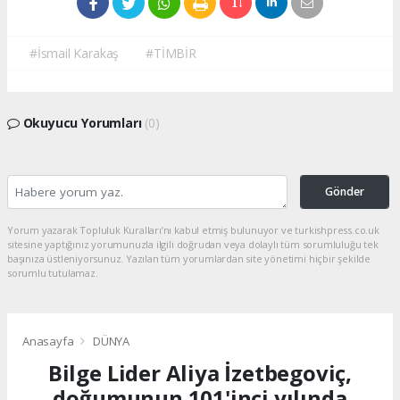
#İsmail Karakaş
#TİMBİR
Okuyucu Yorumları
(0)
Gönder
Yorum yazarak Topluluk Kuralları’nı kabul etmiş bulunuyor ve turkishpress.co.uk
sitesine yaptığınız yorumunuzla ilgili doğrudan veya dolaylı tüm sorumluluğu tek
başınıza üstleniyorsunuz. Yazılan tüm yorumlardan site yönetimi hiçbir şekilde
sorumlu tutulamaz.
Anasayfa
DÜNYA
Bilge Lider Aliya İzetbegoviç,
doğumunun 101'inci yılında