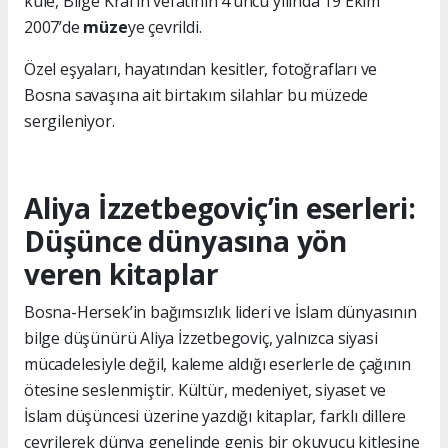
kule, Bilge Kral’ın vefatının 4’üncü yılında 19 Ekim
2007’de
müze
ye çevrildi.
Özel eşyaları, hayatından kesitler, fotoğrafları ve
Bosna savaşına ait birtakım silahlar bu müzede
sergileniyor.
Aliya İzzetbegoviç’in eserleri:
Düşünce dünyasına yön
veren kitaplar
Bosna-Hersek’in bağımsızlık lideri ve İslam dünyasının
bilge düşünürü Aliya İzzetbegoviç, yalnızca siyasi
mücadelesiyle değil, kaleme aldığı eserlerle de çağının
ötesine seslenmiştir. Kültür, medeniyet, siyaset ve
İslam düşüncesi üzerine yazdığı kitaplar, farklı dillere
çevrilerek dünya genelinde geniş bir okuyucu kitlesine