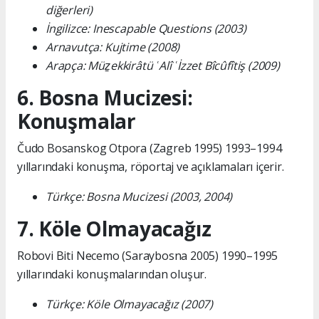
diğerleri)
İngilizce: Inescapable Questions (2003)
Arnavutça: Kujtime (2008)
Arapça: Müẕekkirâtü ʿAlî ʿİzzet Bîcûfîtiş (2009)
6. Bosna Mucizesi:
Konuşmalar
Čudo Bosanskog Otpora (Zagreb 1995) 1993–1994
yıllarındaki konuşma, röportaj ve açıklamaları içerir.
Türkçe: Bosna Mucizesi (2003, 2004)
7. Köle Olmayacağız
Robovi Biti Necemo (Saraybosna 2005) 1990–1995
yıllarındaki konuşmalarından oluşur.
Türkçe: Köle Olmayacağız (2007)