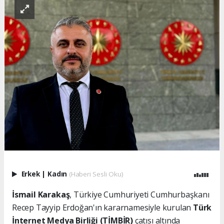
Erkek
|
Kadın
(Haberi Sesli Oku)
İsmail Karakaş
, Türkiye Cumhuriyeti Cumhurbaşkanı
Recep Tayyip Erdoğan'ın kararnamesiyle kurulan
Türk
İnternet Medya Birliği (TİMBİR)
çatısı altında