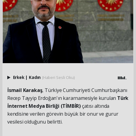
Erkek
|
Kadın
(Haberi Sesli Oku)
İsmail Karakaş
, Türkiye Cumhuriyeti Cumhurbaşkanı
Recep Tayyip Erdoğan'ın kararnamesiyle kurulan
Türk
İnternet Medya Birliği (TİMBİR)
çatısı altında
kendisine verilen görevin büyük bir onur ve gurur
vesilesi olduğunu belirtti.