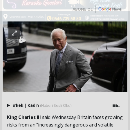
ABONE OL
Erkek
|
Kadın
(Haberi Sesli Oku)
King Charles III
said Wednesday Britain faces growing
risks from an “increasingly dangerous and volatile