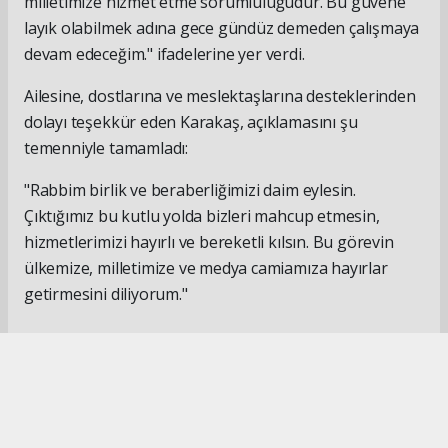
milletimize hizmet etme sorumluluğudur. Bu güvene
layık olabilmek adına gece gündüz demeden çalışmaya
devam edeceğim." ifadelerine yer verdi.
Ailesine, dostlarına ve meslektaşlarına desteklerinden
dolayı teşekkür eden Karakaş, açıklamasını şu
temenniyle tamamladı:
"Rabbim birlik ve beraberliğimizi daim eylesin.
Çıktığımız bu kutlu yolda bizleri mahcup etmesin,
hizmetlerimizi hayırlı ve bereketli kılsın. Bu görevin
ülkemize, milletimize ve medya camiamıza hayırlar
getirmesini diliyorum."
#İsmail Karakaş
#TİMBİR