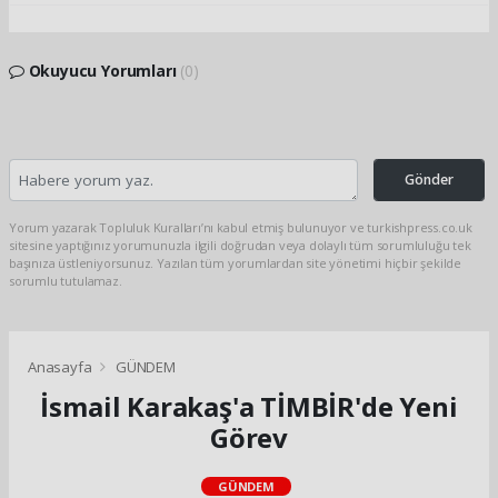
Okuyucu Yorumları
(0)
Gönder
Yorum yazarak Topluluk Kuralları’nı kabul etmiş bulunuyor ve turkishpress.co.uk
sitesine yaptığınız yorumunuzla ilgili doğrudan veya dolaylı tüm sorumluluğu tek
başınıza üstleniyorsunuz. Yazılan tüm yorumlardan site yönetimi hiçbir şekilde
sorumlu tutulamaz.
Anasayfa
GÜNDEM
İsmail Karakaş'a TİMBİR'de Yeni
Görev
GÜNDEM