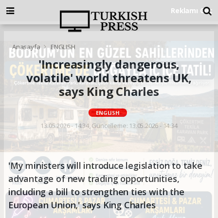
Anasayfa
ENGLISH
'Increasingly dangerous,
volatile' world threatens UK,
says King Charles
ENGLISH
13.05.2026 - 14:34, Güncelleme: 13.05.2026 - 14:34
'My ministers will introduce legislation to take
advantage of new trading opportunities,
including a bill to strengthen ties with the
European Union,' says King Charles