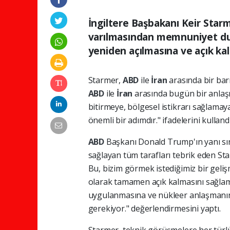
İngiltere Başbakanı Keir Starm
varılmasından memnuniyet duy
yeniden açılmasına ve açık ka
Starmer,
ABD
ile
İran
arasında bir barı
ABD
ile
İran
arasında bugün bir anlaş
bitirmeye, bölgesel istikrarı sağlama
önemli bir adımdır." ifadelerini kullandı
ABD
Başkanı Donald Trump'ın yanı sı
sağlayan tüm tarafları tebrik eden St
Bu, bizim görmek istediğimiz bir geliş
olarak tamamen açık kalmasını sağla
uygulanmasına ve nükleer anlaşmanın 
gerekiyor." değerlendirmesini yaptı.
Starmer, teknik görüşmelere her türlü