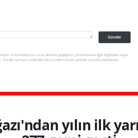
Gönder
nuyor ve turkishpress.co.uk sitesine yaptığınız yorumunuzla ilgili doğrudan veya
z. Yazılan tüm yorumlardan site yönetimi hiçbir şekilde sorumlu tutulamaz.
azı'ndan yılın ilk yar