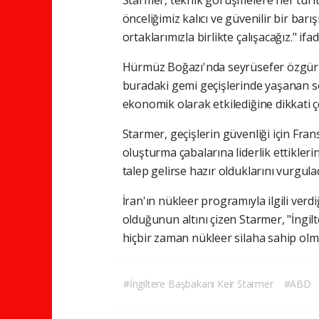
önceliğimiz kalıcı ve güvenilir bir bar
ortaklarımızla birlikte çalışacağız." ifad
Hürmüz Boğazı'nda seyrüsefer özgür
buradaki gemi geçişlerinde yaşanan so
ekonomik olarak etkilediğine dikkati çe
Starmer, geçişlerin güvenliği için Fran
oluşturma çabalarına liderlik ettikle
talep gelirse hazır olduklarını vurgulad
İran'ın nükleer programıyla ilgili ver
olduğunun altını çizen Starmer, "İngil
hiçbir zaman nükleer silaha sahip ol
#İngiltere Başbakanı Keir Starmer
#ABD