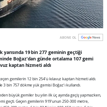
ABONE OL
lk yarısında 19 bin 277 geminin geçtiği
eminde Boğaz'dan günde ortalama 107 gemi
avuz kaptan hizmeti aldı
en gemilerin 12 bin 254'ü kılavuz kaptan hizmeti aldı.
e 3 bin 757 dökme yük gemisi Boğaz'ı kullandı.
eden büyük gemiler bu yılın ilk üç ayında geçiş yapmazken,
mi geçti. Geçen gemilerin 919’unun 250-300 metre,