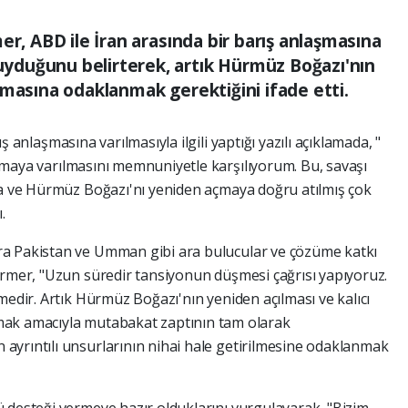
er, ABD ile İran arasında bir barış anlaşmasına
duğunu belirterek, artık Hürmüz Boğazı'nın
lmasına odaklanmak gerektiğini ifade etti.
ş anlaşmasına varılmasıyla ilgili yaptığı yazılı açıklamada, "
maya varılmasını memnuniyetle karşılıyorum. Bu, savaşı
ya ve Hürmüz Boğazı'nı yeniden açmaya doğru atılmış çok
.
ra Pakistan ve Umman gibi ara bulucular ve çözüme katkı
armer, "Uzun süredir tansiyonun düşmesi çağrısı yapıyoruz.
medir. Artık Hürmüz Boğazı'nın yeniden açılması ve kalıcı
mak amacıyla mutabakat zaptının tam olarak
ayrıntılı unsurlarının nihai hale getirilmesine odaklanmak
 desteği vermeye hazır olduklarını vurgulayarak, "Bizim