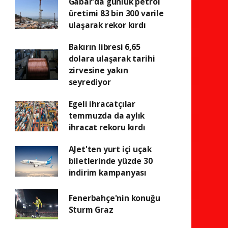
Gabar'da günlük petrol
üretimi 83 bin 300 varile
ulaşarak rekor kırdı
Bakırın libresi 6,65
dolara ulaşarak tarihi
zirvesine yakın
seyrediyor
Egeli ihracatçılar
temmuzda da aylık
ihracat rekoru kırdı
AJet'ten yurt içi uçak
biletlerinde yüzde 30
indirim kampanyası
Fenerbahçe'nin konuğu
Sturm Graz