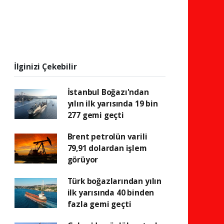
İlginizi Çekebilir
İstanbul Boğazı'ndan
yılın ilk yarısında 19 bin
277 gemi geçti
Brent petrolün varili
79,91 dolardan işlem
görüyor
Türk boğazlarından yılın
ilk yarısında 40 binden
fazla gemi geçti