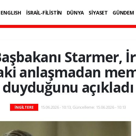
ENGLISH
İSRAİL-FİLİSTİN
DÜNYA
SİYASET
GÜNDEM
IK
TEKNOLOJİ
Başbakanı Starmer, İ
aki anlaşmadan me
duyduğunu açıkladı
15.06.2026 - 10:13, Güncelleme: 15.06.2026 - 10:13
İNGİLTERE