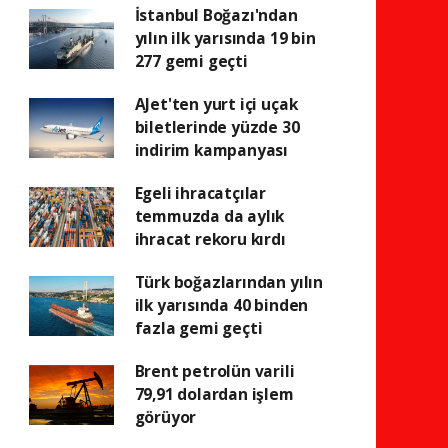
İstanbul Boğazı'ndan
yılın ilk yarısında 19 bin
277 gemi geçti
AJet'ten yurt içi uçak
biletlerinde yüzde 30
indirim kampanyası
Egeli ihracatçılar
temmuzda da aylık
ihracat rekoru kırdı
Türk boğazlarından yılın
ilk yarısında 40 binden
fazla gemi geçti
Brent petrolün varili
79,91 dolardan işlem
görüyor