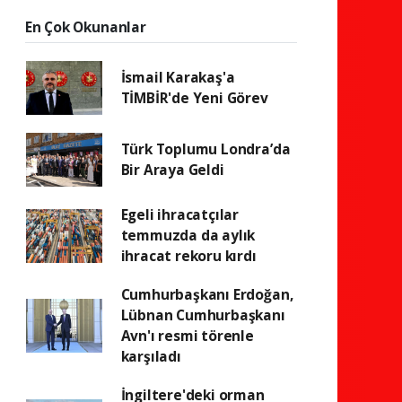
En Çok Okunanlar
İsmail Karakaş'a
TİMBİR'de Yeni Görev
Türk Toplumu Londra’da
Bir Araya Geldi
Egeli ihracatçılar
temmuzda da aylık
ihracat rekoru kırdı
Cumhurbaşkanı Erdoğan,
Lübnan Cumhurbaşkanı
Avn'ı resmi törenle
karşıladı
İngiltere'deki orman