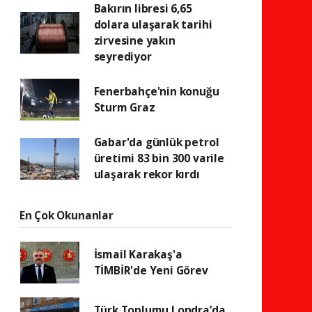
Bakırın libresi 6,65
dolara ulaşarak tarihi
zirvesine yakın
seyrediyor
Fenerbahçe'nin konuğu
Sturm Graz
Gabar'da günlük petrol
üretimi 83 bin 300 varile
ulaşarak rekor kırdı
En Çok Okunanlar
İsmail Karakaş'a
TİMBİR'de Yeni Görev
Türk Toplumu Londra’da