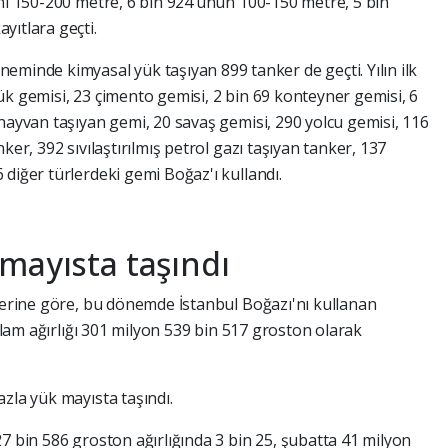
ini 150-200 metre, 6 bin 924’ünün 100-150 metre, 5 bin
yıtlara geçti.
eminde kimyasal yük taşıyan 899 tanker de geçti. Yılın ilk
ük gemisi, 23 çimento gemisi, 2 bin 69 konteyner gemisi, 6
hayvan taşıyan gemi, 20 savaş gemisi, 290 yolcu gemisi, 116
ker, 392 sıvılaştırılmış petrol gazı taşıyan tanker, 137
diğer türlerdeki gemi Boğaz'ı kullandı.
mayısta taşındı
ilerine göre, bu dönemde İstanbul Boğazı'nı kullanan
oplam ağırlığı 301 milyon 539 bin 517 groston olarak
zla yük mayısta taşındı.
7 bin 586 groston ağırlığında 3 bin 25, şubatta 41 milyon