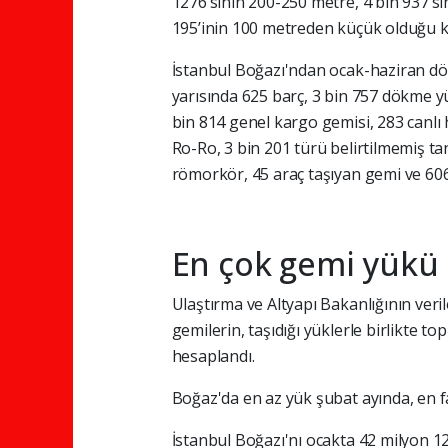
1276’sının 200-250 metre, 4 bin 937’s
195’inin 100 metreden küçük olduğu ka
İstanbul Boğazı'ndan ocak-haziran dön
yarısında 625 barç, 3 bin 757 dökme y
bin 814 genel kargo gemisi, 283 canlı 
Ro-Ro, 3 bin 201 türü belirtilmemiş tan
römorkör, 45 araç taşıyan gemi ve 606 
En çok gemi yükü 
Ulaştırma ve Altyapı Bakanlığının ver
gemilerin, taşıdığı yüklerle birlikte t
hesaplandı.
Boğaz'da en az yük şubat ayında, en fa
İstanbul Boğazı'nı ocakta 42 milyon 12