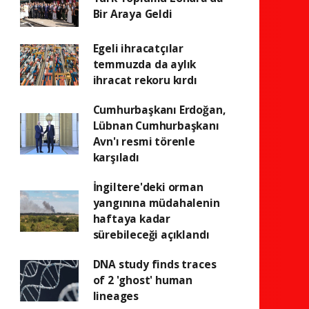
Bir Araya Geldi
Egeli ihracatçılar
temmuzda da aylık
ihracat rekoru kırdı
Cumhurbaşkanı Erdoğan,
Lübnan Cumhurbaşkanı
Avn'ı resmi törenle
karşıladı
İngiltere'deki orman
yangınına müdahalenin
haftaya kadar
sürebileceği açıklandı
DNA study finds traces
of 2 'ghost' human
lineages