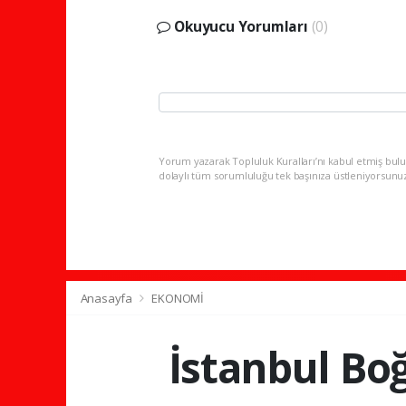
Okuyucu Yorumları
(0)
Yorum yazarak Topluluk Kuralları’nı kabul etmiş bulu
dolaylı tüm sorumluluğu tek başınıza üstleniyorsunu
Anasayfa
EKONOMİ
İstanbul Boğ