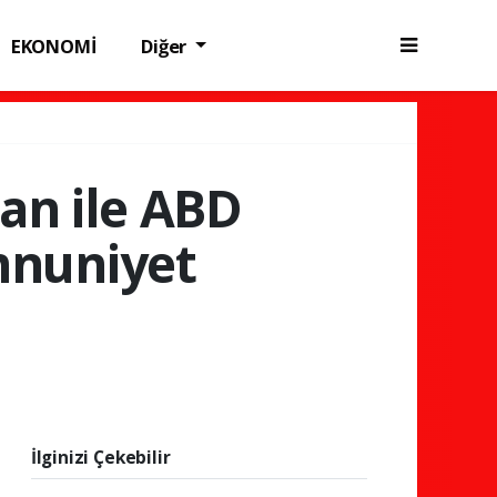
EKONOMİ
Diğer
ran ile ABD
mnuniyet
İlginizi Çekebilir