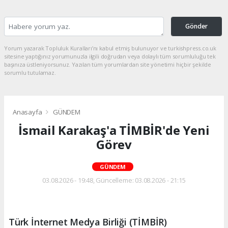
Gönder
Yorum yazarak Topluluk Kuralları’nı kabul etmiş bulunuyor ve turkishpress.co.uk
sitesine yaptığınız yorumunuzla ilgili doğrudan veya dolaylı tüm sorumluluğu tek
başınıza üstleniyorsunuz. Yazılan tüm yorumlardan site yönetimi hiçbir şekilde
sorumlu tutulamaz.
Anasayfa
GÜNDEM
İsmail Karakaş'a TİMBİR'de Yeni
Görev
GÜNDEM
03.08.2026 - 19:48, Güncelleme: 03.08.2026 - 21:15
Türk İnternet Medya Birliği (TİMBİR)