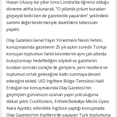
Hasan Ulusoy ise yıllar önce Londra’da öğrenci olduğu
döneme atıfta bulunarak, “O yıllarda yolum buradan
geçseydi belki ben de gazetecilik yapardım” şeklindeki
samimi değerlendirmesiyle davetlilere tebessüm
yaşattı.
Olay Gazetesi Genel Yayın Yönetmeni Nesin Fehmi,
konuşmasında gazetenin 25 yılı aşkın süredir Türkçe
konuşan toplumun farklı kesimlerini aynı çatı altında
buluşturmayı hedeflediğini söyledi ve gazetenin
bundan sonraki süreçte de gençlere, yeni nesillere ve
toplumun ortak geleceğine katkı sunmaya devam
edeceğini ekledi. UID İngiltere Bölge Temsilcisi Halil
Erdoğan ise konuşmasında Olay Gazetesi’nin
geçmişten günümüze uzanan yayın yolculuğuna
dikkat çekti. Cockfosters, Enfield Belediye Meclis Üyesi
Alara Ayyıldız, etkinlikte İngilizce yaptığı konuşmada
Olay Gazetesi’nin İngiltere’de yaşayan Türk toplumuna