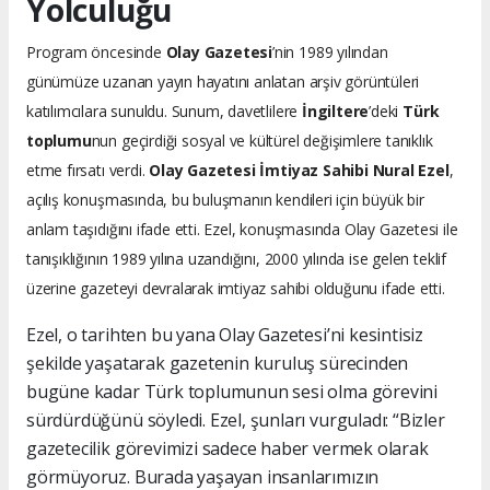
Yolculuğu
Program öncesinde
Olay Gazetesi
’nin 1989 yılından
günümüze uzanan yayın hayatını anlatan arşiv görüntüleri
katılımcılara sunuldu. Sunum, davetlilere
İngiltere
’deki
Türk
toplumu
nun geçirdiği sosyal ve kültürel değişimlere tanıklık
etme fırsatı verdi.
Olay Gazetesi İmtiyaz Sahibi Nural Ezel
,
açılış konuşmasında, bu buluşmanın kendileri için büyük bir
anlam taşıdığını ifade etti. Ezel, konuşmasında Olay Gazetesi ile
tanışıklığının 1989 yılına uzandığını, 2000 yılında ise gelen teklif
üzerine gazeteyi devralarak imtiyaz sahibi olduğunu ifade etti.
Ezel, o tarihten bu yana Olay Gazetesi’ni kesintisiz
şekilde yaşatarak gazetenin kuruluş sürecinden
bugüne kadar Türk toplumunun sesi olma görevini
sürdürdüğünü söyledi. Ezel, şunları vurguladı: “Bizler
gazetecilik görevimizi sadece haber vermek olarak
görmüyoruz. Burada yaşayan insanlarımızın