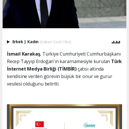
Erkek
|
Kadın
(Haberi Sesli Oku)
İsmail Karakaş
, Türkiye Cumhuriyeti Cumhurbaşkanı
Recep Tayyip Erdoğan'ın kararnamesiyle kurulan
Türk
İnternet Medya Birliği (TİMBİR)
çatısı altında
kendisine verilen görevin büyük bir onur ve gurur
vesilesi olduğunu belirtti.