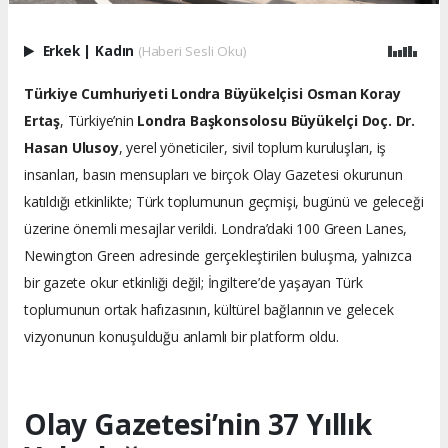
Erkek
|
Kadın
(Haberi Sesli Oku)
Türkiye Cumhuriyeti Londra Büyükelçisi Osman Koray
Ertaş
, Türkiye’nin
Londra Başkonsolosu Büyükelçi Doç. Dr.
Hasan Ulusoy
, yerel yöneticiler, sivil toplum kuruluşları, iş
insanları, basın mensupları ve birçok Olay Gazetesi okurunun
katıldığı etkinlikte; Türk toplumunun geçmişi, bugünü ve geleceği
üzerine önemli mesajlar verildi. Londra’daki 100 Green Lanes,
Newington Green adresinde gerçekleştirilen buluşma, yalnızca
bir gazete okur etkinliği değil; İngiltere’de yaşayan Türk
toplumunun ortak hafızasının, kültürel bağlarının ve gelecek
vizyonunun konuşulduğu anlamlı bir platform oldu.
Olay Gazetesi’nin 37 Yıllık