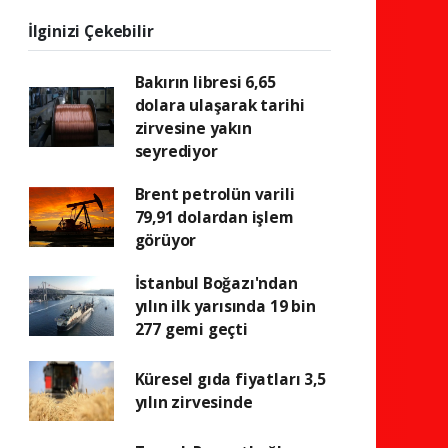
İlginizi Çekebilir
Bakırın libresi 6,65
dolara ulaşarak tarihi
zirvesine yakın
seyrediyor
Brent petrolün varili
79,91 dolardan işlem
görüyor
İstanbul Boğazı'ndan
yılın ilk yarısında 19 bin
277 gemi geçti
Küresel gıda fiyatları 3,5
yılın zirvesinde