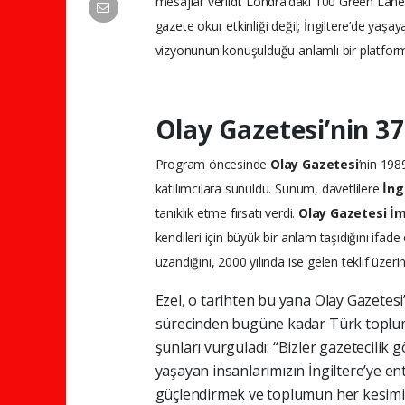
mesajlar verildi. Londra’daki 100 Green Lan
gazete okur etkinliği değil; İngiltere’de yaş
vizyonunun konuşulduğu anlamlı bir platform
Olay Gazetesi’nin 37
Program öncesinde
Olay Gazetesi
’nin 198
katılımcılara sunuldu. Sunum, davetlilere
İng
tanıklık etme fırsatı verdi.
Olay Gazetesi İm
kendileri için büyük bir anlam taşıdığını ifade
uzandığını, 2000 yılında ise gelen teklif üzer
Ezel, o tarihten bu yana Olay Gazetesi
sürecinden bugüne kadar Türk toplum
şunları vurguladı: “Bizler gazetecili
yaşayan insanlarımızın İngiltere’ye en
güçlendirmek ve toplumun her kesimin