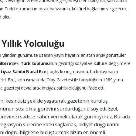
es, Newington Green adresinde gerçekleştirilen buluşma, yalnızca bir
ayan Türk toplumunun ortak hafızasının, kültürel bağlarının ve gelecek
 oldu.
 Yıllık Yolculuğu
9 yılından günümüze uzanan yayın hayatını anlatan arşiv görüntüleri
iltere
’deki
Türk toplumu
nun geçirdiği sosyal ve kültürel değişimlere
tiyaz Sahibi Nural Ezel
, açılış konuşmasında, bu buluşmanın
 etti. Ezel, konuşmasında Olay Gazetesi ile tanışıklığının 1989 yılına
ine gazeteyi devralarak imtiyaz sahibi olduğunu ifade etti.
’ni kesintisiz şekilde yaşatarak gazetenin kuruluş
unun sesi olma görevini sürdürdüğünü söyledi. Ezel,
k görevimizi sadece haber vermek olarak görmüyoruz. Burada
tegrasyon sürecine katkı sağlamak, aidiyet duygularını
i doğru bilgilerle buluşturmak bizim en önemli