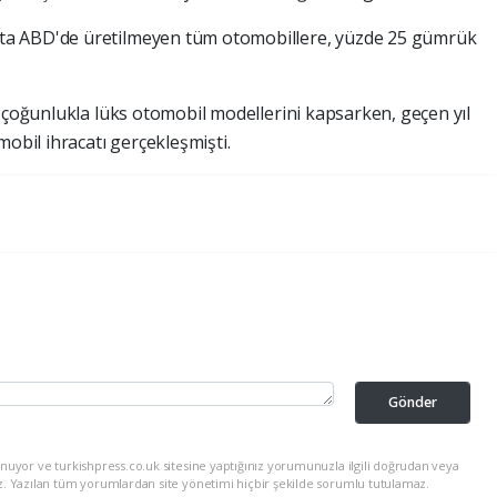
ta ABD'de üretilmeyen tüm otomobillere, yüzde 25 gümrük
ı çoğunlukla lüks otomobil modellerini kapsarken, geçen yıl
mobil ihracatı gerçekleşmişti.
Gönder
nuyor ve turkishpress.co.uk sitesine yaptığınız yorumunuzla ilgili doğrudan veya
z. Yazılan tüm yorumlardan site yönetimi hiçbir şekilde sorumlu tutulamaz.