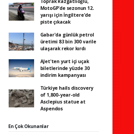
Toprak Razgatlıoğlu,
MotoGP'de sezonun 12.
yarışı için İngiltere'de
piste çıkacak
Gabar'da günlük petrol
üretimi 83 bin 300 varile
ulaşarak rekor kırdı
AJet'ten yurt içi uçak
biletlerinde yüzde 30
indirim kampanyası
Türkiye hails discovery
of 1,800-year-old
Asclepius statue at
Aspendos
En Çok Okunanlar