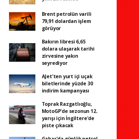
Brent petrolün varili
79,91 dolardan işlem
görüyor
Bakırın libresi 6,65
dolara ulaşarak tarihi
zirvesine yakın
seyrediyor
AJet'ten yurt içi uçak
biletlerinde yüzde 30
indirim kampanyası
Toprak Razgatlıoğlu,
MotoGP'de sezonun 12.
yarışı için İngiltere'de
piste çıkacak
Gabar'da günlük petrol