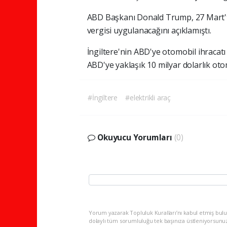
ABD Başkanı Donald Trump, 27 Mart'
vergisi uygulanacağını açıklamıştı.
İngiltere'nin ABD'ye otomobil ihracat
ABD'ye yaklaşık 10 milyar dolarlık oto
#İngiltere
#elektrikli araç
Okuyucu Yorumları
(0)
Yorum yazarak Topluluk Kuralları’nı kabul etmiş bulu
dolaylı tüm sorumluluğu tek başınıza üstleniyorsunu