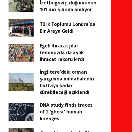
İzetbegoviç, doğumunun
101'inci yılında anılıyor
Türk Toplumu Londra’da
Bir Araya Geldi
Egeli ihracatçılar
temmuzda da aylık
ihracat rekoru kırdı
İngiltere'deki orman
yangınına müdahalenin
haftaya kadar
sürebileceği açıklandı
DNA study finds traces
of 2 'ghost' human
lineages