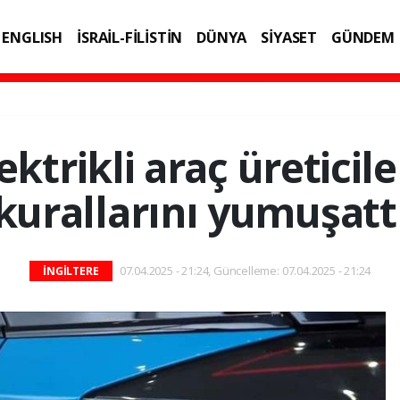
ENGLISH
İSRAİL-FİLİSTİN
DÜNYA
SİYASET
GÜNDEM
IK
TEKNOLOJİ
lektrikli araç üreticil
kurallarını yumuşatt
07.04.2025 - 21:24, Güncelleme: 07.04.2025 - 21:24
İNGİLTERE