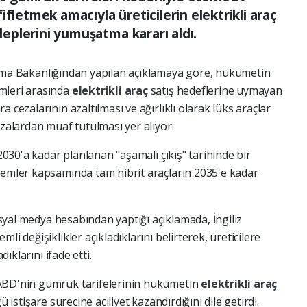
ifletmek amacıyla üreticilerin elektrikli araç
aleplerini yumuşatma kararı aldı.
ırma Bakanlığından yapılan açıklamaya göre, hükümetin
mleri arasında
elektrikli araç
satış hedeflerine uymayan
 cezalarının azaltılması ve ağırlıklı olarak lüks araçlar
ezalardan muaf tutulması yer alıyor.
 2030'a kadar planlanan "aşamalı çıkış" tarihinde bir
lemler kapsamında tam hibrit araçların 2035'e kadar
yal medya hesabından yaptığı açıklamada, İngiliz
li değişiklikler açıkladıklarını belirterek, üreticilere
dıklarını ifade etti.
 ABD'nin gümrük tarifelerinin hükümetin
elektrikli araç
ü istişare sürecine aciliyet kazandırdığını dile getirdi.