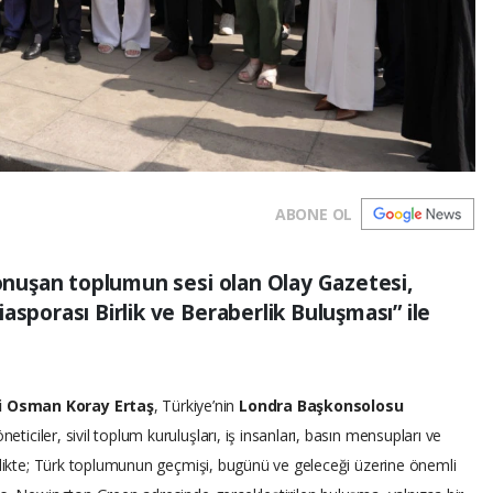
ABONE OL
konuşan toplumun sesi olan Olay Gazetesi,
asporası Birlik ve Beraberlik Buluşması” ile
i Osman Koray Ertaş
, Türkiye’nin
Londra Başkonsolosu
öneticiler, sivil toplum kuruluşları, iş insanları, basın mensupları ve
nlikte; Türk toplumunun geçmişi, bugünü ve geleceği üzerine önemli