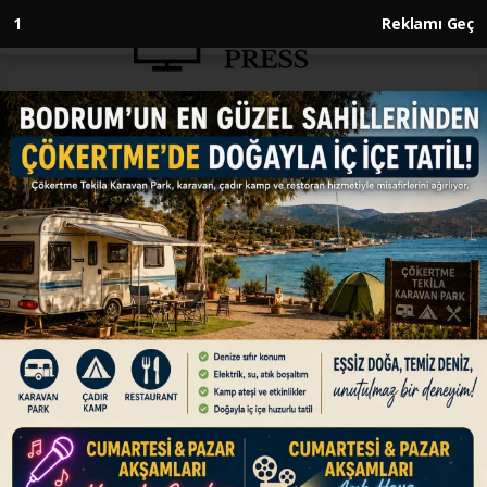
Anasayfa
İNGİLTERE
İngiltere’de Hafız Mustafa
1864’e ‘Kültürel Miras Gururu’
ödülü
İNGİLTERE
24.05.2026 - 20:48, Güncelleme: 24.05.2026 - 20:48
Türk tatlılarının dünyada birçok şubeyle temsil
eden Hafız Mustafa 1864, İngiliz
Parlamentosu’nda düzenlenen Family Business
UK etkinliğinde “Legacy Honour – Kültürel Miras
Gururu” ödülüne layık görüldü.