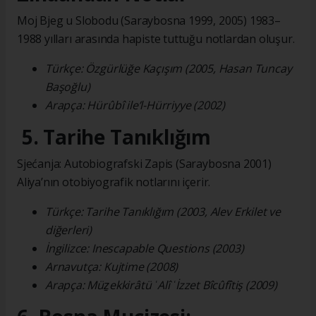
Moj Bjeg u Slobodu (Saraybosna 1999, 2005) 1983–
1988 yılları arasında hapiste tuttuğu notlardan oluşur.
Türkçe: Özgürlüğe Kaçışım (2005, Hasan Tuncay
Başoğlu)
Arapça: Hürûbî ile’l-Hürriyye (2002)
5. Tarihe Tanıklığım
Sjećanja: Autobiografski Zapis (Saraybosna 2001)
Aliya’nın otobiyografik notlarını içerir.
Türkçe: Tarihe Tanıklığım (2003, Alev Erkilet ve
diğerleri)
İngilizce: Inescapable Questions (2003)
Arnavutça: Kujtime (2008)
Arapça: Müẕekkirâtü ʿAlî ʿİzzet Bîcûfîtiş (2009)