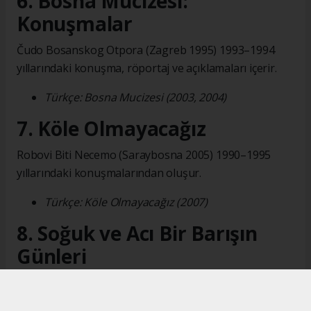
6. Bosna Mucizesi:
Konuşmalar
Čudo Bosanskog Otpora (Zagreb 1995) 1993–1994
yıllarındaki konuşma, röportaj ve açıklamaları içerir.
Türkçe: Bosna Mucizesi (2003, 2004)
7. Köle Olmayacağız
Robovi Biti Necemo (Saraybosna 2005) 1990–1995
yıllarındaki konuşmalarından oluşur.
Türkçe: Köle Olmayacağız (2007)
8. Soğuk ve Acı Bir Barışın
Günleri
Dani Hladnog I Gorkog Mira (Saraybosna 2005) 1996–
2003 dönemindeki konuşmalarını içerir.