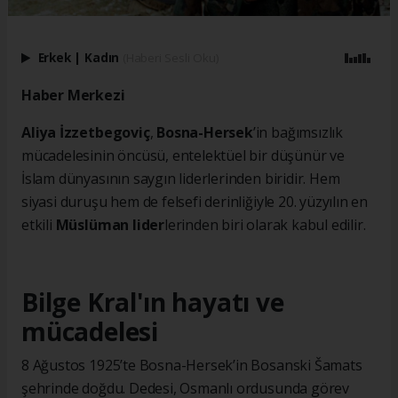
Erkek
|
Kadın
(Haberi Sesli Oku)
Haber Merkezi
Aliya İzzetbegoviç
,
Bosna-Hersek
’in bağımsızlık
mücadelesinin öncüsü, entelektüel bir düşünür ve
İslam dünyasının saygın liderlerinden biridir. Hem
siyasi duruşu hem de felsefi derinliğiyle 20. yüzyılın en
etkili
Müslüman lider
lerinden biri olarak kabul edilir.
Bilge Kral'ın hayatı ve
mücadelesi
8 Ağustos 1925’te Bosna-Hersek’in Bosanski Šamats
şehrinde doğdu. Dedesi, Osmanlı ordusunda görev