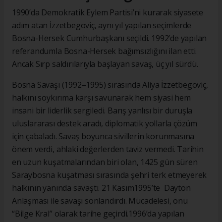
1990’da Demokratik Eylem Partisi’ni kurarak siyasete
adım atan İzzetbegoviç, aynı yıl yapılan seçimlerde
Bosna-Hersek Cumhurbaşkanı seçildi. 1992’de yapılan
referandumla Bosna-Hersek bağımsızlığını ilan etti.
Ancak Sırp saldırılarıyla başlayan savaş, üç yıl sürdü.
Bosna Savaşı (1992–1995) sırasında Aliya İzzetbegoviç,
halkını soykırıma karşı savunarak hem siyasi hem
insani bir liderlik sergiledi. Barış yanlısı bir duruşla
uluslararası destek aradı, diplomatik yollarla çözüm
için çabaladı. Savaş boyunca sivillerin korunmasına
önem verdi, ahlaki değerlerden taviz vermedi. Tarihin
en uzun kuşatmalarından biri olan, 1425 gün süren
Saraybosna kuşatması sırasında şehri terk etmeyerek
halkının yanında savaştı. 21 Kasım1995’te Dayton
Anlaşması ile savaşı sonlandırdı. Mücadelesi, onu
“Bilge Kral” olarak tarihe geçirdi.1996’da yapılan