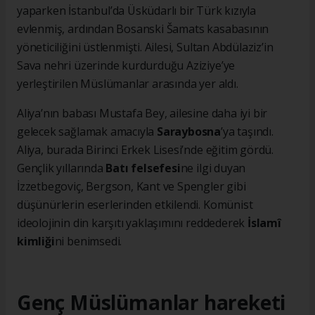
yaparken İstanbul’da Üsküdarlı bir Türk kızıyla
evlenmiş, ardından Bosanski Šamats kasabasının
yöneticiliğini üstlenmişti. Ailesi, Sultan Abdülaziz’in
Sava nehri üzerinde kurdurduğu Aziziye’ye
yerleştirilen Müslümanlar arasında yer aldı.
Aliya’nın babası Mustafa Bey, ailesine daha iyi bir
gelecek sağlamak amacıyla
Saraybosna
’ya taşındı.
Aliya, burada Birinci Erkek Lisesi’nde eğitim gördü.
Gençlik yıllarında
Batı felsefesi
ne ilgi duyan
İzzetbegoviç, Bergson, Kant ve Spengler gibi
düşünürlerin eserlerinden etkilendi. Komünist
ideolojinin din karşıtı yaklaşımını reddederek
İslamî
kimliği
ni benimsedi.
Genç Müslümanlar hareketi