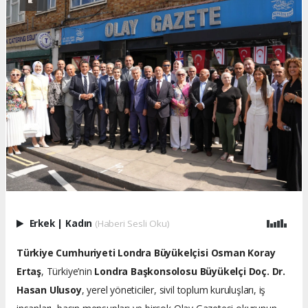
Erkek
|
Kadın
(Haberi Sesli Oku)
Türkiye Cumhuriyeti Londra Büyükelçisi Osman Koray
Ertaş
, Türkiye’nin
Londra Başkonsolosu Büyükelçi Doç. Dr.
Hasan Ulusoy
, yerel yöneticiler, sivil toplum kuruluşları, iş