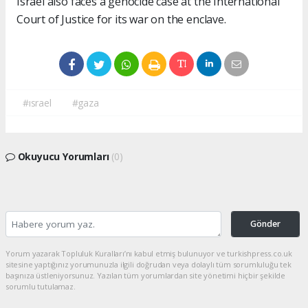
Israel also faces a genocide case at the International
Court of Justice for its war on the enclave.
#ısrael
#gaza
Okuyucu Yorumları
(0)
Gönder
Yorum yazarak Topluluk Kuralları’nı kabul etmiş bulunuyor ve turkishpress.co.uk
sitesine yaptığınız yorumunuzla ilgili doğrudan veya dolaylı tüm sorumluluğu tek
başınıza üstleniyorsunuz. Yazılan tüm yorumlardan site yönetimi hiçbir şekilde
sorumlu tutulamaz.