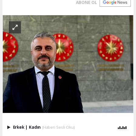
ABONE OL
Erkek
|
Kadın
(Haberi Sesli Oku)