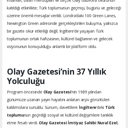
insanları, basın mensupları ve birçok Olay Gazetesi okurunun
katıldığı etkinlikte; Türk toplumunun geçmişi, bugünü ve geleceği
üzerine önemli mesajlar verildi. Londra’daki 100 Green Lanes,
Newington Green adresinde gerçekleştirilen buluşma, yalnızca
bir gazete okur etkinliği değil; İngiltere’de yaşayan Türk
toplumunun ortak hafızasının, kültürel bağlarının ve gelecek
vizyonunun konuşulduğu anlamlı bir platform oldu.
Olay Gazetesi’nin 37 Yıllık
Yolculuğu
Program öncesinde
Olay Gazetesi
’nin 1989 yılından
günümüze uzanan yayın hayatını anlatan arşiv görüntüleri
katılımcılara sunuldu. Sunum, davetlilere
İngiltere
’deki
Türk
toplumu
nun geçirdiği sosyal ve kültürel değişimlere tanıklık
etme fırsatı verdi.
Olay Gazetesi İmtiyaz Sahibi Nural Ezel
,