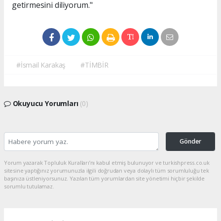
getirmesini diliyorum."
#İsmail Karakaş
#TİMBİR
Okuyucu Yorumları
(0)
Gönder
Yorum yazarak Topluluk Kuralları’nı kabul etmiş bulunuyor ve turkishpress.co.uk
sitesine yaptığınız yorumunuzla ilgili doğrudan veya dolaylı tüm sorumluluğu tek
başınıza üstleniyorsunuz. Yazılan tüm yorumlardan site yönetimi hiçbir şekilde
sorumlu tutulamaz.