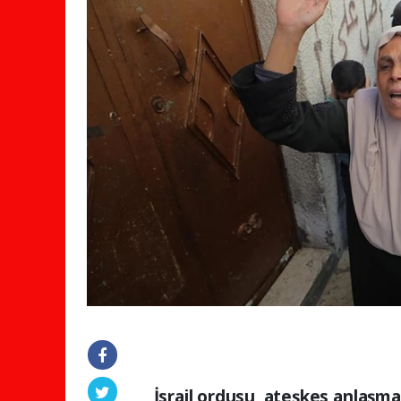
İsrail ordusu, ateşkes anlaşm