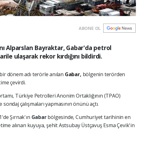
ABONE OL
nı Alparslan Bayraktar, Gabar'da petrol
ile ulaşarak rekor kırdığını bildirdi.
bir dönem adı terörle anılan
Gabar,
bölgenin terörden
ime çevirdi.
rtamı, Türkiye Petrolleri Anonim Ortaklığının (TPAO)
e sondaj çalışmaları yapmasının önünü açtı.
1'de Şırnak'ın
Gabar
bölgesinde, Cumhuriyet tarihinin en
retime alınan kuyuya, şehit Astsubay Üstçavuş Esma Çevik'in