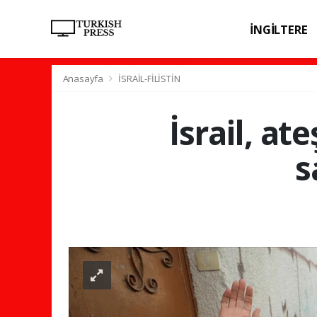
İNGİLTERE
SPOR
SAĞL
Anasayfa
İSRAİL-FİLİSTİN
İsrail, a
s