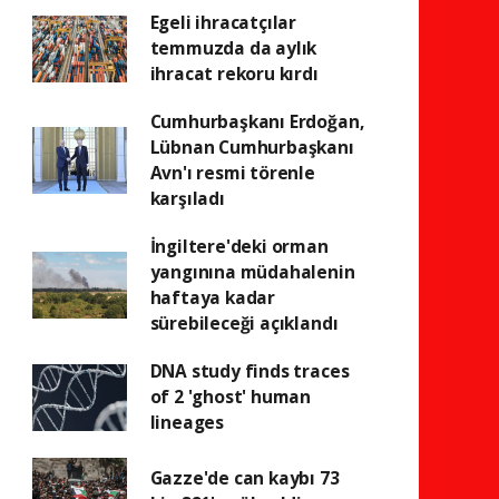
Egeli ihracatçılar
temmuzda da aylık
ihracat rekoru kırdı
Cumhurbaşkanı Erdoğan,
Lübnan Cumhurbaşkanı
Avn'ı resmi törenle
karşıladı
İngiltere'deki orman
yangınına müdahalenin
haftaya kadar
sürebileceği açıklandı
DNA study finds traces
of 2 'ghost' human
lineages
Gazze'de can kaybı 73