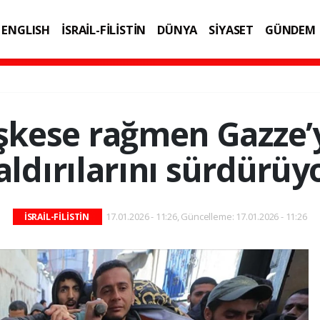
ENGLISH
İSRAİL-FİLİSTİN
DÜNYA
SİYASET
GÜNDEM
IK
TEKNOLOJİ
teşkese rağmen Gazze’
aldırılarını sürdürüy
17.01.2026 - 11:26, Güncelleme: 17.01.2026 - 11:26
İSRAİL-FİLİSTİN