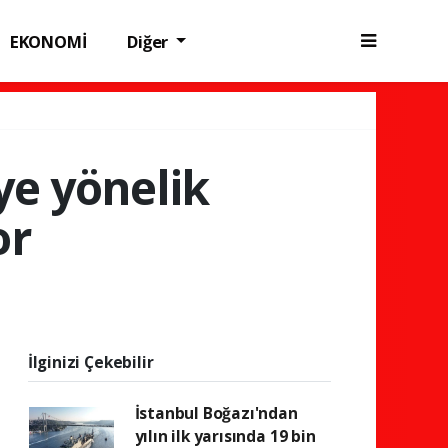
EKONOMİ
Diğer
ye yönelik
or
İlginizi Çekebilir
İstanbul Boğazı'ndan
yılın ilk yarısında 19 bin