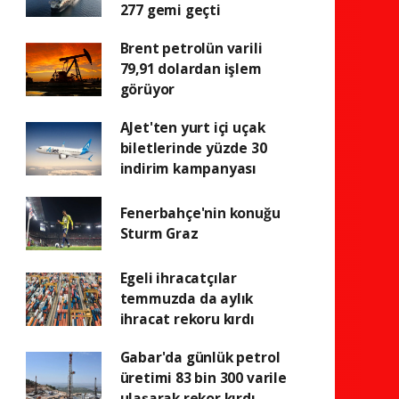
277 gemi geçti
Brent petrolün varili
79,91 dolardan işlem
görüyor
AJet'ten yurt içi uçak
biletlerinde yüzde 30
indirim kampanyası
Fenerbahçe'nin konuğu
Sturm Graz
Egeli ihracatçılar
temmuzda da aylık
ihracat rekoru kırdı
Gabar'da günlük petrol
üretimi 83 bin 300 varile
ulaşarak rekor kırdı