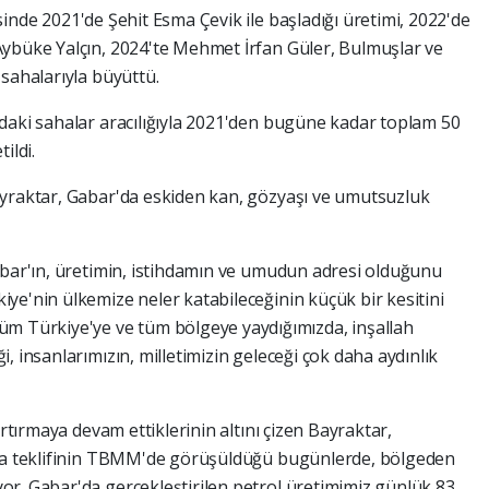
inde 2021'de Şehit Esma Çevik ile başladığı üretimi, 2022'de
Aybüke Yalçın, 2024'te Mehmet İrfan Güler, Bulmuşlar ve
sahalarıyla büyüttü.
daki sahalar aracılığıyla 2021'den bugüne kadar toplam 50
ildi.
ayraktar, Gabar'da eskiden kan, gözyaşı ve umutsuzluk
abar'ın, üretimin, istihdamın ve umudun adresi olduğunu
ye'nin ülkemize neler katabileceğinin küçük bir kesitini
üm Türkiye'ye ve tüm bölgeye yaydığımızda, inşallah
, insanlarımızın, milletimizin geleceği çok daha aydınlık
artırmaya devam ettiklerinin altını çizen Bayraktar,
asa teklifinin TBMM'de görüşüldüğü bugünlerde, bölgeden
r. Gabar'da gerçekleştirilen petrol üretimimiz günlük 83