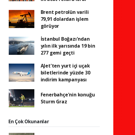
Brent petrolün varili
79,91 dolardan işlem
görüyor
İstanbul Boğazı'ndan
yılın ilk yarısında 19 bin
277 gemi geçti
AJet'ten yurt içi uçak
biletlerinde yüzde 30
indirim kampanyası
Fenerbahçe'nin konuğu
Sturm Graz
En Çok Okunanlar