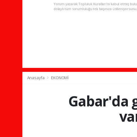
Yorum yazarak Topluluk Kuralları’nı kabul etmiş bulu
dolaylı tüm sorumluluğu tek başınıza üstleniyorsunu
Anasayfa
EKONOMİ
Gabar'da g
va