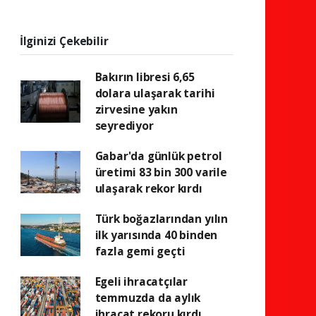
İlginizi Çekebilir
Bakırın libresi 6,65
dolara ulaşarak tarihi
zirvesine yakın
seyrediyor
Gabar'da günlük petrol
üretimi 83 bin 300 varile
ulaşarak rekor kırdı
Türk boğazlarından yılın
ilk yarısında 40 binden
fazla gemi geçti
Egeli ihracatçılar
temmuzda da aylık
ihracat rekoru kırdı