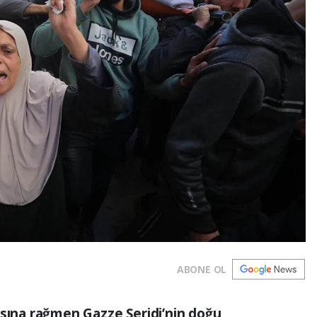
ABONE OL
asına rağmen Gazze Şeridi’nin doğu