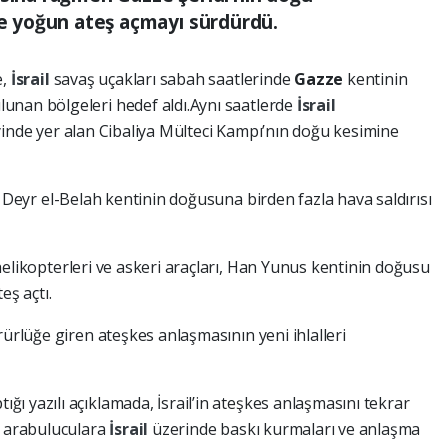
 ve yoğun ateş açmayı sürdürdü.
e,
İsrail
savaş uçakları sabah saatlerinde
Gazze
kentinin
unan bölgeleri hedef aldı.Aynı saatlerde
İsrail
yinde yer alan Cibaliya Mülteci Kampı’nın doğu kesimine
 Deyr el-Belah kentinin doğusuna birden fazla hava saldırısı
elikopterleri ve askeri araçları, Han Yunus kentinin doğusu
eş açtı.
rürlüğe giren ateşkes anlaşmasının yeni ihlalleri
ı yazılı açıklamada, İsrail’in ateşkes anlaşmasını tekrar
, arabuluculara
İsrail
üzerinde baskı kurmaları ve anlaşma