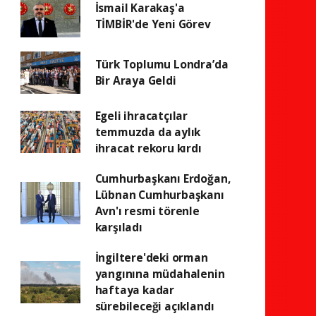
İsmail Karakaş'a
TİMBİR'de Yeni Görev
Türk Toplumu Londra’da
Bir Araya Geldi
Egeli ihracatçılar
temmuzda da aylık
ihracat rekoru kırdı
Cumhurbaşkanı Erdoğan,
Lübnan Cumhurbaşkanı
Avn'ı resmi törenle
karşıladı
İngiltere'deki orman
yangınına müdahalenin
haftaya kadar
sürebileceği açıklandı