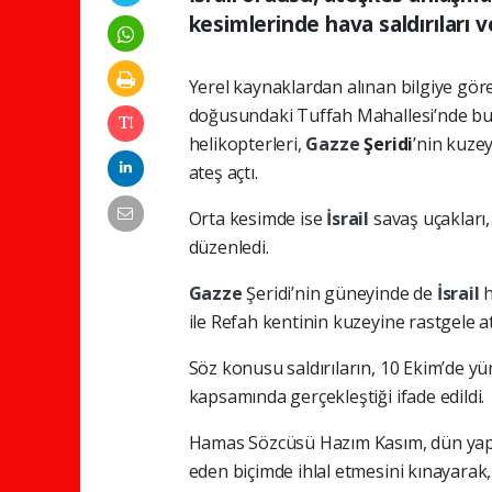
kesimlerinde hava saldırıları
Yerel kaynaklardan alınan bilgiye gör
doğusundaki Tuffah Mahallesi’nde bul
helikopterleri,
Gazze
Şeridi
’nin kuze
ateş açtı.
Orta kesimde ise
İsrail
savaş uçakları,
düzenledi.
Gazze
Şeridi’nin güneyinde de
İsrail
h
ile Refah kentinin kuzeyine rastgele at
Söz konusu saldırıların, 10 Ekim’de yü
kapsamında gerçekleştiği ifade edildi.
Hamas Sözcüsü Hazım Kasım, dün yaptığ
eden biçimde ihlal etmesini kınayarak