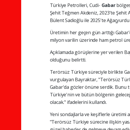
Türkiye Petrolleri, Cudi-
Gabar
bölges
Şehit Teğmen Akdeniz, 2023'te Şehit 
Bülent Sadioğlu ile 2025'te Ağaçyurdu 
Üretimin her geçen gün arttığı Gabar'
milyon varilin üzerinde ham petrol üret
Açıklamada görüşlerine yer verilen B
olduğunu belirtti.
Terörsüz Türkiye süreciyle birlikte G
vurgulayan Bayraktar, "Terörsüz Türki
Gabar'da gözler önüne serdik. Bunu t
Türkiye'nin ve bütün bölgenin geleceği
olacak." ifadelerini kullandı.
Yeni sondajlarla ve keşiflerle üretimi 
"Terörsüz Türkiye sürecine ilişkin y
güzel haberler de gelmeye devam ediyo