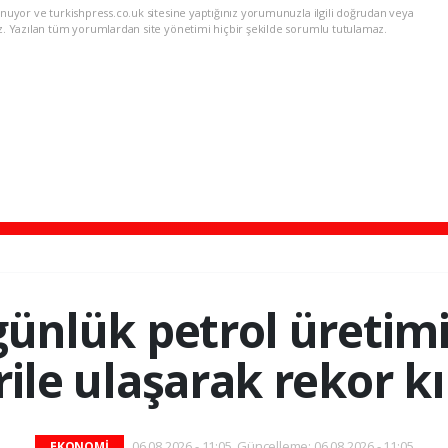
nuyor ve turkishpress.co.uk sitesine yaptığınız yorumunuzla ilgili doğrudan veya
z. Yazılan tüm yorumlardan site yönetimi hiçbir şekilde sorumlu tutulamaz.
ünlük petrol üretimi
rile ulaşarak rekor kı
06.08.2026 - 11:05, Güncelleme: 06.08.2026 - 11:05
EKONOMİ