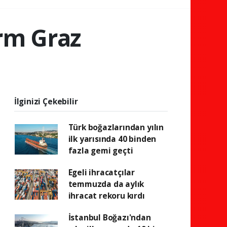
rm Graz
İlginizi Çekebilir
Türk boğazlarından yılın
ilk yarısında 40 binden
fazla gemi geçti
Egeli ihracatçılar
temmuzda da aylık
ihracat rekoru kırdı
İstanbul Boğazı'ndan