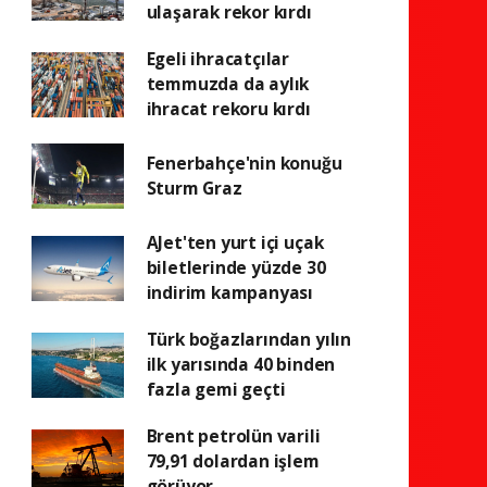
ulaşarak rekor kırdı
Egeli ihracatçılar
temmuzda da aylık
ihracat rekoru kırdı
Fenerbahçe'nin konuğu
Sturm Graz
AJet'ten yurt içi uçak
biletlerinde yüzde 30
indirim kampanyası
Türk boğazlarından yılın
ilk yarısında 40 binden
fazla gemi geçti
Brent petrolün varili
79,91 dolardan işlem
görüyor