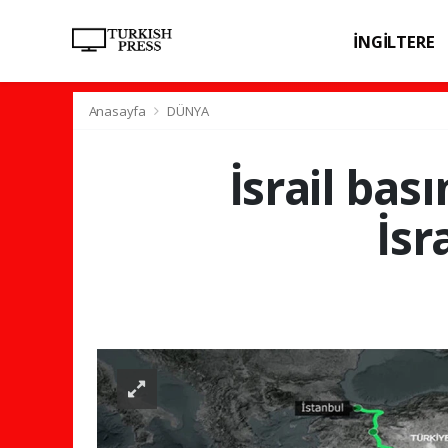
İNGİLTERE
SPOR
SAĞL
Anasayfa
DÜNYA
İsrail bas
İsr