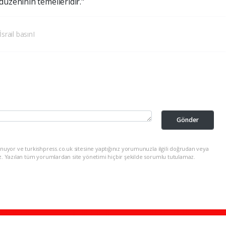
üzeninin temelleridir."
İsrail basınI
Gönder
nuyor ve turkishpress.co.uk sitesine yaptığınız yorumunuzla ilgili doğrudan veya
z. Yazılan tüm yorumlardan site yönetimi hiçbir şekilde sorumlu tutulamaz.