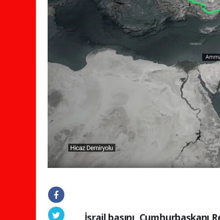
İsrail basını, Cumhurbaşkanı R