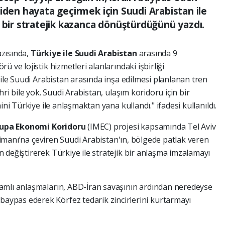
iden hayata geçirmek için Suudi Arabistan ile
k bir stratejik kazanca dönüştürdüğünü yazdı.
zısında,
Türkiye ile Suudi Arabistan
arasında 9
 ve lojistik hizmetleri alanlarındaki işbirliği
 ile Suudi Arabistan arasında inşa edilmesi planlanan tren
hri bile yok. Suudi Arabistan, ulaşım koridoru için bir
ini Türkiye ile anlaşmaktan yana kullandı." ifadesi kullanıldı.
upa Ekonomi Koridoru
(IMEC) projesi kapsamında Tel Aviv
 Limanı’na çeviren Suudi Arabistan'ın, bölgede patlak veren
 değiştirerek Türkiye ile stratejik bir anlaşma imzalamayı
amlı anlaşmaların, ABD-İran savaşının ardından neredeyse
ypas ederek Körfez tedarik zincirlerini kurtarmayı