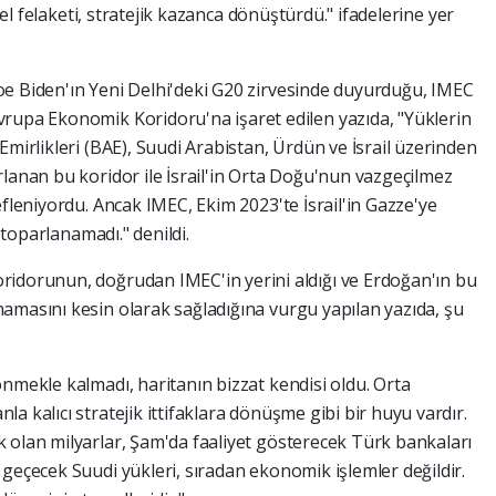
esel felaketi, stratejik kazanca dönüştürdü." ifadelerine yer
oe Biden'ın Yeni Delhi'deki G20 zirvesinde duyurduğu, IMEC
rupa Ekonomik Koridoru'na işaret edilen yazıda, "Yüklerin
Emirlikleri (BAE), Suudi Arabistan, Ürdün ve İsrail üzerinden
rlanan bu koridor ile İsrail'in Orta Doğu'nun vazgeçilmez
efleniyordu. Ancak IMEC, Ekim 2023'te İsrail'in Gazze'ye
a toparlanamadı." denildi.
ridorunun, doğrudan IMEC'in yerini aldığı ve Erdoğan'ın bu
amasını kesin olarak sağladığına vurgu yapılan yazıda, şu
nmekle kalmadı, haritanın bizzat kendisi oldu. Orta
a kalıcı stratejik ittifaklara dönüşme gibi bir huyu vardır.
 olan milyarlar, Şam'da faaliyet gösterecek Türk bankaları
geçecek Suudi yükleri, sıradan ekonomik işlemler değildir.