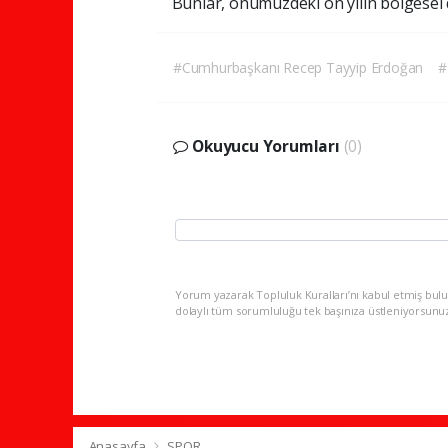
Bunlar, önümüzdeki on yılın bölgesel d
#Cumhurbaşkanı Recep Tayyip Erdoğan
#
Okuyucu Yorumları
(0)
Yorum yazarak Topluluk Kuralları’nı kabul etmiş bulu
dolaylı tüm sorumluluğu tek başınıza üstleniyorsunu
Anasayfa
SPOR