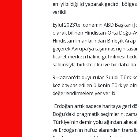
en iyi bildiği işi yaparak geçirdi; bölg
verildi.
Eylül 2023'te, dönemin ABD Başkanı J
olarak bilinen Hindistan-Orta Doğu-Av
Hindistan limanlarından Birleşik Arap 
geçerek Avrupa'ya taşınması için tasa
ticaret merkezi haline getirilmesi hed
saldırısıyla birlikte öldü ve bir daha d
9 Haziran'da duyurulan Suudi-Türk ko
kez baypas edilen ülkenin Türkiye olm
değerlendirmelere yer verildi:
"Erdoğan artık sadece haritaya geri dö
Doğu'daki pragmatik seçimlerin, zamanl
Türkiye'nin demir yolu ağından akacak
ve Erdoğan'ın nüfuz alanından transit 