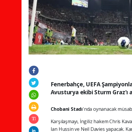
Fenerbahçe, UEFA Şampiyonlar 
Avusturya ekibi Sturm Graz'ı a
Chobani Stadı
'nda oynanacak müsaba
Karşılaşmayı, İngiliz hakem Chris Kav
Ian Hussin ve Neil Davies yapacak. K