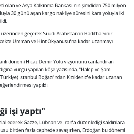
yeti olan ve Asya Kalkınma Bankası'nın şimdiden 750 milyon
oluyla 30 günü aşan kargo nakliye süresini kara yoluyla iki
ldi.
 üzerinden geçerek Suudi Arabistan'ın Haditha Sınır
elecekte Umman ve Hint Okyanusu'na kadar uzanmayı
anlı dönemi Hicaz Demir Yolu vizyonunu canlandıran
adığına vurgu yapılan köşe yazısında, "Halep ve Şam
Türkiye) İstanbul Boğazı'ndan Kızıldeniz'e kadar uzanan
eğerlendirmesi yapıldı.
ği işi yaptı"
 ihlal ederek Gazze, Lübnan ve İran'a düzenlediği saldırılara
 ordusu birden fazla cephede savaşırken, Erdoğan bu dönemi