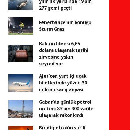
yılın ilk yarısında 19 bin
277 gemi geçti
Fenerbahçe'nin konuğu
Sturm Graz
Bakırın libresi 6,65
dolara ulaşarak tarihi
zirvesine yakın
seyrediyor
AJet'ten yurt içi uçak
biletlerinde yüzde 30
indirim kampanyası
Gabar'da günlük petrol
üretimi 83 bin 300 varile
ulaşarak rekor kırdı
Brent petrolün varili