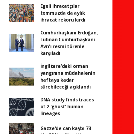
Egeli ihracatçılar
temmuzda da aylık
ihracat rekoru kırdı
Cumhurbaşkanı Erdoğan,
Lübnan Cumhurbaşkanı
Avn'ı resmi törenle
karşıladı
İngiltere'deki orman
yangınına müdahalenin
haftaya kadar
sürebileceği açıklandı
DNA study finds traces
of 2 'ghost' human
lineages
Gazze'de can kaybı 73