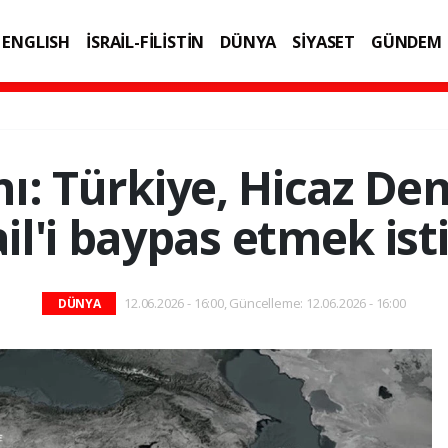
ENGLISH
İSRAİL-FİLİSTİN
DÜNYA
SİYASET
GÜNDEM
IK
TEKNOLOJİ
ını: Türkiye, Hicaz Dem
ail'i baypas etmek ist
12.06.2026 - 16:00, Güncelleme: 12.06.2026 - 16:00
DÜNYA