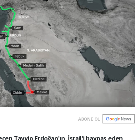
ABONE OL
ecep Tayyip Erdoğan'ın, İsrail'i baypas eden