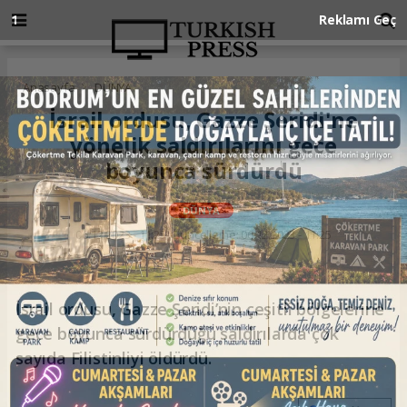
Anasayfa
DÜNYA
İsrail ordusu, Gazze Şeridi'ne
yönelik saldırılarını gece
boyunca sürdürdü
DÜNYA
06.12.2023 - 11:25, Güncelleme: 06.12.2023 - 11:25
İsrail ordusu, Gazze Şeridi’nin çeşitli bölgelerine
gece boyunca sürdürdüğü saldırılarda çok
sayıda Filistinliyi öldürdü.