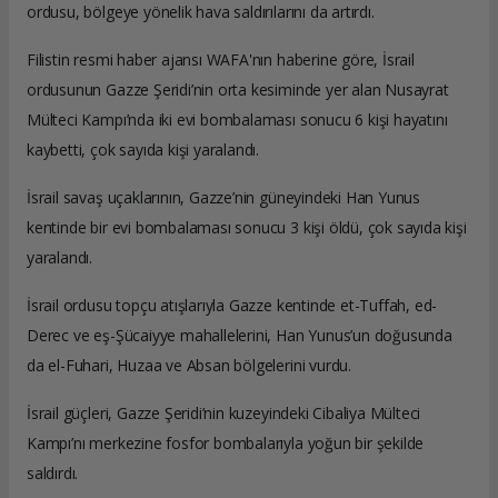
ordusu, bölgeye yönelik hava saldırılarını da artırdı.
Filistin resmi haber ajansı WAFA'nın haberine göre, İsrail
ordusunun Gazze Şeridi’nin orta kesiminde yer alan Nusayrat
Mülteci Kampı’nda iki evi bombalaması sonucu 6 kişi hayatını
kaybetti, çok sayıda kişi yaralandı.
İsrail savaş uçaklarının, Gazze’nin güneyindeki Han Yunus
kentinde bir evi bombalaması sonucu 3 kişi öldü, çok sayıda kişi
yaralandı.
İsrail ordusu topçu atışlarıyla Gazze kentinde et-Tuffah, ed-
Derec ve eş-Şücaiyye mahallelerini, Han Yunus’un doğusunda
da el-Fuhari, Huzaa ve Absan bölgelerini vurdu.
İsrail güçleri, Gazze Şeridi’nin kuzeyindeki Cibaliya Mülteci
Kampı’nı merkezine fosfor bombalarıyla yoğun bir şekilde
saldırdı.