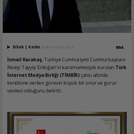
Erkek
|
Kadın
(Haberi Sesli Oku)
İsmail Karakaş
, Türkiye Cumhuriyeti Cumhurbaşkanı
Recep Tayyip Erdoğan'ın kararnamesiyle kurulan
Türk
İnternet Medya Birliği (TİMBİR)
çatısı altında
kendisine verilen görevin büyük bir onur ve gurur
vesilesi olduğunu belirtti.