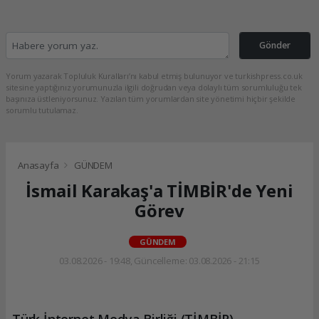
Gönder
Yorum yazarak Topluluk Kuralları’nı kabul etmiş bulunuyor ve turkishpress.co.uk
sitesine yaptığınız yorumunuzla ilgili doğrudan veya dolaylı tüm sorumluluğu tek
başınıza üstleniyorsunuz. Yazılan tüm yorumlardan site yönetimi hiçbir şekilde
sorumlu tutulamaz.
Anasayfa
GÜNDEM
İsmail Karakaş'a TİMBİR'de Yeni
Görev
GÜNDEM
03.08.2026 - 19:48, Güncelleme: 03.08.2026 - 21:15
Türk İnternet Medya Birliği (TİMBİR)