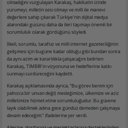
olmadığını vurgulayan Karakaş, hakikatin izinde
yürümeyi, milletin sesi olmayı ve milli ile manevi
değerlere sahip çıkarak Türkiye'nin dijital medya
alanındaki gücünü daha da ileri taşımayı önemli bir
sorumluluk olarak gördüğünü söyledi.
İlkeli, sorumlu, tarafsız ve milli internet gazeteciliğinin
gelişmesi için bugüne kadar olduğu gibi bundan sonra
da aynı azim ve kararlılıkla çalışacağını belirten
Karakaş, TİMBİR'in vizyonuna ve hedeflerine katkı
sunmayı sürdüreceğini kaydetti.
Karakaş açıklamasında ayrıca, "Bu görev benim için
yalnızca bir unvan değil; mesleğimize, ülkemize ve aziz
milletimize hizmet etme sorumluluğudur. Bu güvene
layık olabilmek adına gece gündüz demeden çalışmaya
devam edeceğim." ifadelerine yer verdi.
Ailesine, dostlarına ve meslektaşlarına desteklerinden