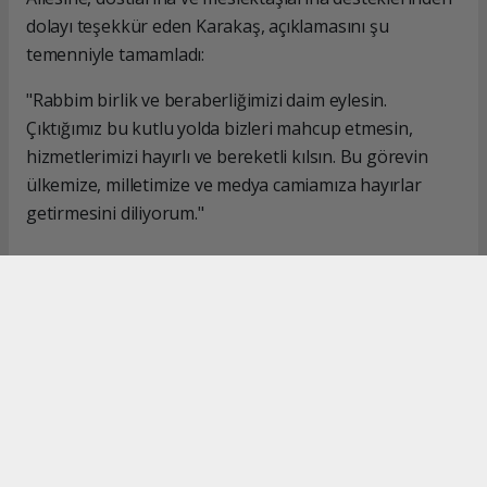
dolayı teşekkür eden Karakaş, açıklamasını şu
temenniyle tamamladı:
"Rabbim birlik ve beraberliğimizi daim eylesin.
Çıktığımız bu kutlu yolda bizleri mahcup etmesin,
hizmetlerimizi hayırlı ve bereketli kılsın. Bu görevin
ülkemize, milletimize ve medya camiamıza hayırlar
getirmesini diliyorum."
#İsmail Karakaş
#TİMBİR
Okuyucu Yorumları
(0)