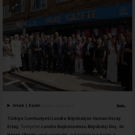
Erkek
|
Kadın
(Haberi Sesli Oku)
Türkiye Cumhuriyeti Londra Büyükelçisi Osman Koray
Ertaş
, Türkiye’nin
Londra Başkonsolosu Büyükelçi Doç. Dr.
Hasan Ulusoy
, yerel yöneticiler, sivil toplum kuruluşları, iş