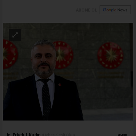
ABONE OL
Erkek
|
Kadın
(Haberi Sesli Oku)