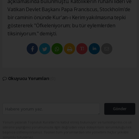
açıklamasında bulunmuştu. Katoliklerin ruhani lideri ve
Vatikan Devlet Başkanı Papa Franciscus, Stockholm'de
bir caminin önünde Kur'an-ı Kerim yakılmasına tepki
göstererek "Öfkeleniyorum; bu tür eylemlerden
tiksiniyorum." demişti.
Okuyucu Yorumları
(0)
Gönder
Yorum yazarak Topluluk Kuralları’nı kabul etmiş bulunuyor ve turkishpress.co.uk
sitesine yaptığınız yorumunuzla ilgili doğrudan veya dolaylı tüm sorumluluğu tek
başınıza üstleniyorsunuz. Yazılan tüm yorumlardan site yönetimi hiçbir şekilde
sorumlu tutulamaz.