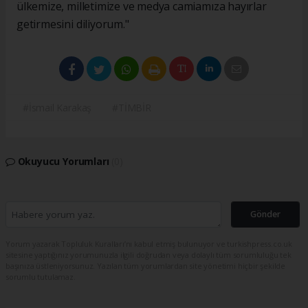
ülkemize, milletimize ve medya camiamıza hayırlar
getirmesini diliyorum."
#İsmail Karakaş
#TİMBİR
Okuyucu Yorumları
(0)
Gönder
Yorum yazarak Topluluk Kuralları’nı kabul etmiş bulunuyor ve turkishpress.co.uk
sitesine yaptığınız yorumunuzla ilgili doğrudan veya dolaylı tüm sorumluluğu tek
başınıza üstleniyorsunuz. Yazılan tüm yorumlardan site yönetimi hiçbir şekilde
sorumlu tutulamaz.