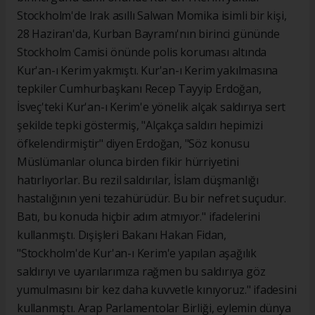
Stockholm'de Irak asıllı Salwan Momika isimli bir kişi,
28 Haziran'da, Kurban Bayramı'nın birinci gününde
Stockholm Camisi önünde polis koruması altında
Kur'an-ı Kerim yakmıştı. Kur'an-ı Kerim yakılmasına
tepkiler Cumhurbaşkanı Recep Tayyip Erdoğan,
İsveç'teki Kur'an-ı Kerim'e yönelik alçak saldırıya sert
şekilde tepki göstermiş, "Alçakça saldırı hepimizi
öfkelendirmiştir" diyen Erdoğan, "Söz konusu
Müslümanlar olunca birden fikir hürriyetini
hatırlıyorlar. Bu rezil saldırılar, İslam düşmanlığı
hastalığının yeni tezahürüdür. Bu bir nefret suçudur.
Batı, bu konuda hiçbir adım atmıyor." ifadelerini
kullanmıştı. Dışişleri Bakanı Hakan Fidan,
"Stockholm'de Kur'an-ı Kerim'e yapılan aşağılık
saldırıyı ve uyarılarımıza rağmen bu saldırıya göz
yumulmasını bir kez daha kuvvetle kınıyoruz." ifadesini
kullanmıştı. Arap Parlamentolar Birliği, eylemin dünya