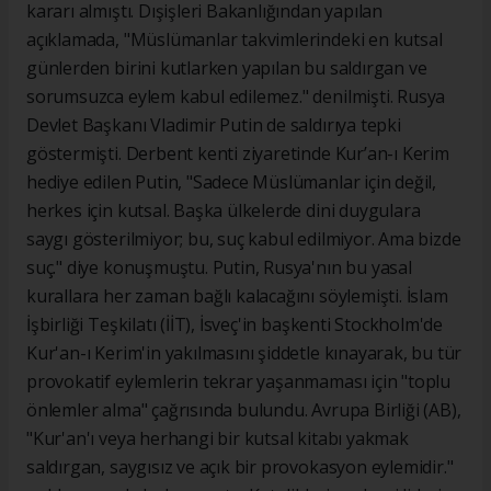
kararı almıştı. Dışişleri Bakanlığından yapılan
açıklamada, "Müslümanlar takvimlerindeki en kutsal
günlerden birini kutlarken yapılan bu saldırgan ve
sorumsuzca eylem kabul edilemez." denilmişti. Rusya
Devlet Başkanı Vladimir Putin de saldırıya tepki
göstermişti. Derbent kenti ziyaretinde Kur’an-ı Kerim
hediye edilen Putin, "Sadece Müslümanlar için değil,
herkes için kutsal. Başka ülkelerde dini duygulara
saygı gösterilmiyor; bu, suç kabul edilmiyor. Ama bizde
suç." diye konuşmuştu. Putin, Rusya'nın bu yasal
kurallara her zaman bağlı kalacağını söylemişti. İslam
İşbirliği Teşkilatı (İİT), İsveç'in başkenti Stockholm'de
Kur'an-ı Kerim'in yakılmasını şiddetle kınayarak, bu tür
provokatif eylemlerin tekrar yaşanmaması için "toplu
önlemler alma" çağrısında bulundu. Avrupa Birliği (AB),
"Kur'an'ı veya herhangi bir kutsal kitabı yakmak
saldırgan, saygısız ve açık bir provokasyon eylemidir."