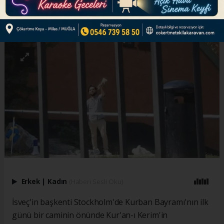
ABONE OL
Erkek
|
Kadın
(Haberi Sesli Oku)
İsveç'in başkenti Stockholm'de Kurban Bayramı'nın ilk
günü bir caminin önünde Kur'an-ı Kerim'in