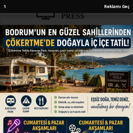
1
Reklamı Geç
Anasayfa
DÜNYA
İsveç, Kur'an-ı Kerim yakma
eylemlerini durdurmak için
yasa değişikliğini tartışıyor
DÜNYA
08.07.2023 - 15:02, Güncelleme: 08.07.2023 - 15:02
İsveç Adalet Bakanı Gunnar Strömmer,
hükümetin, ülkede Kur'an-ı Kerim yakma
eylemlerini durdurmak için yasa değişikliği
yapılması konusunu görüştüğünü bildirdi.