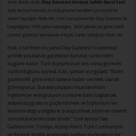
etme fırsatı verdi.
Olay Gazetesi İmtiyaz Sahibi Nural Ezel
,
açılış konuşmasında, bu buluşmanın kendileri için büyük bir
anlam taşıdığını ifade etti. Ezel, konuşmasında Olay Gazetesi ile
tanışıklığının 1989 yılına uzandığını, 2000 yılında ise gelen teklif
üzerine gazeteyi devralarak imtiyaz sahibi olduğunu ifade etti.
Ezel, o tarihten bu yana Olay Gazetesi’ni kesintisiz
şekilde yaşatarak gazetenin kuruluş sürecinden
bugüne kadar Türk toplumunun sesi olma görevini
sürdürdüğünü söyledi. Ezel, şunları vurguladı: “Bizler
gazetecilik görevimizi sadece haber vermek olarak
görmüyoruz. Burada yaşayan insanlarımızın
İngiltere’ye entegrasyon sürecine katkı sağlamak,
aidiyet duygularını güçlendirmek ve toplumun her
kesimini doğru bilgilerle buluşturmak bizim en önemli
sorumluluklarımızdan biridir.” Ezel ayrıca Olay
Gazetesi’nin Türkiye, Kuzey Kıbrıs Türk Cumhuriyeti
ve Birleşik Krallık arasındaki bağları güçlendiren bir