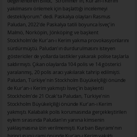
değerlendiren Billdt, "Strömmer'in, Kur'an-ı Kerim
yakılmasını önlemek için başlattığı incelemeyi
destekliyorum." dedi. Paskalya olayları Rasmus
Paludan, 2022'de Paskalya tatili boyunca İsveç'in
Malmö, Norköpin, Jönköping ve başkent
Stockholm'de Kur'an-ı Kerim yakma provokasyonlarını
sürdürmüştü. Paludan'ın durdurulmasını isteyen
göstericiler de yollarda lastikler yakarak polise taşlarla
saldırmıştı. Çıkan olaylarda 104 polis ve 14 gösterici
yaralanmış, 20 polis aracı yakılarak tahrip edilmişti.
Paludan, Türkiye'nin Stockholm Büyükelçiliği önünde
de Kur'an-ı Kerim yakmıştı İsveç'in başkenti
Stockholm'de 21 Ocak'ta Paludan, Türkiye'nin
Stockholm Büyükelçiliği önünde Kur'an-ı Kerim
yakmıştı. Kalabalık polis korumasında gerçekleştirilen
eylem sırasında Paludan'ın yanına kimsenin
yaklaşmasına izin verilmemişti. Kurban Bayramı'nın
birinci günü cami önünde Kur'an-ı Kerim yakıldı