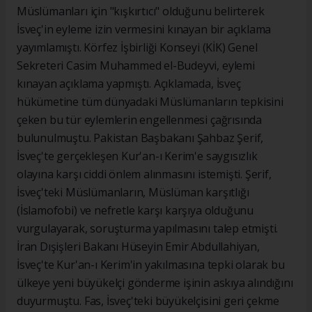
Müslümanları için "kışkırtıcı" olduğunu belirterek
İsveç'in eyleme izin vermesini kınayan bir açıklama
yayımlamıştı. Körfez İşbirliği Konseyi (KİK) Genel
Sekreteri Casim Muhammed el-Budeyvi, eylemi
kınayan açıklama yapmıştı. Açıklamada, İsveç
hükümetine tüm dünyadaki Müslümanların tepkisini
çeken bu tür eylemlerin engellenmesi çağrısında
bulunulmuştu. Pakistan Başbakanı Şahbaz Şerif,
İsveç'te gerçekleşen Kur'an-ı Kerim'e saygısızlık
olayına karşı ciddi önlem alınmasını istemişti. Şerif,
İsveç'teki Müslümanların, Müslüman karşıtlığı
(İslamofobi) ve nefretle karşı karşıya olduğunu
vurgulayarak, soruşturma yapılmasını talep etmişti.
İran Dışişleri Bakanı Hüseyin Emir Abdullahiyan,
İsveç'te Kur'an-ı Kerim'in yakılmasına tepki olarak bu
ülkeye yeni büyükelçi gönderme işinin askıya alındığını
duyurmuştu. Fas, İsveç'teki büyükelçisini geri çekme