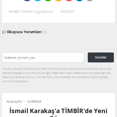
#Kadın Destek Uygulaması
#KADES
Okuyucu Yorumları
(0)
Gönder
Yorum yazarak Topluluk Kuralları’nı kabul etmiş bulunuyor ve turkishpress.co.uk
sitesine yaptığınız yorumunuzla ilgili doğrudan veya dolaylı tüm sorumluluğu tek
başınıza üstleniyorsunuz. Yazılan tüm yorumlardan site yönetimi hiçbir şekilde
sorumlu tutulamaz.
Anasayfa
GÜNDEM
İsmail Karakaş'a TİMBİR'de Yeni