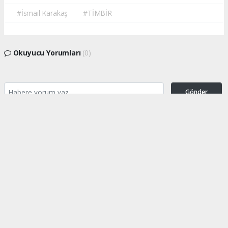
#İsmail Karakaş
#TİMBİR
Okuyucu Yorumları
(0)
Gönder
Yorum yazarak Topluluk Kuralları’nı kabul etmiş bulunuyor ve turkishpress.co.uk
sitesine yaptığınız yorumunuzla ilgili doğrudan veya dolaylı tüm sorumluluğu tek
başınıza üstleniyorsunuz. Yazılan tüm yorumlardan site yönetimi hiçbir şekilde
sorumlu tutulamaz.
haber paketi
haber scripti
haber yazılımı
Tüm hakları saklı tutulmaktadır.Copyright 2026©
Haber Yazılımı:
Web Aksiyon ®