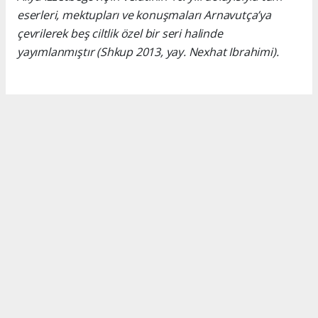
eserleri, mektupları ve konuşmaları Arnavutça’ya
çevrilerek beş ciltlik özel bir seri halinde
yayımlanmıştır (Shkup 2013, yay. Nexhat Ibrahimi).
Okuyucu Yorumları
(0)
Gönder
Yorum yazarak Topluluk Kuralları’nı kabul etmiş bulunuyor ve turkishpress.co.uk
sitesine yaptığınız yorumunuzla ilgili doğrudan veya dolaylı tüm sorumluluğu tek
başınıza üstleniyorsunuz. Yazılan tüm yorumlardan site yönetimi hiçbir şekilde
sorumlu tutulamaz.