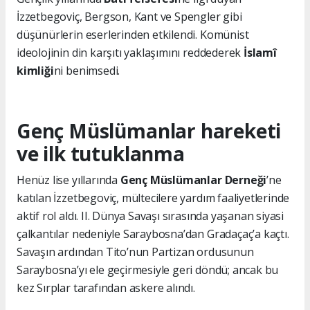
İzzetbegoviç, Bergson, Kant ve Spengler gibi
düşünürlerin eserlerinden etkilendi. Komünist
ideolojinin din karşıtı yaklaşımını reddederek
İslamî
kimliği
ni benimsedi.
Genç Müslümanlar hareketi
ve ilk tutuklanma
Henüz lise yıllarında
Genç Müslümanlar Derneği
’ne
katılan İzzetbegoviç, mültecilere yardım faaliyetlerinde
aktif rol aldı. II. Dünya Savaşı sırasında yaşanan siyasi
çalkantılar nedeniyle Saraybosna’dan Gradaçaç’a kaçtı.
Savaşın ardından Tito’nun Partizan ordusunun
Saraybosna’yı ele geçirmesiyle geri döndü; ancak bu
kez Sırplar tarafından askere alındı.