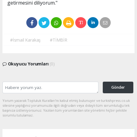
getirmesini diliyorum."
#İsmail Karakaş
#TİMBİR
Okuyucu Yorumları
(0)
Gönder
Yorum yazarak Topluluk Kuralları’nı kabul etmiş bulunuyor ve turkishpress.co.uk
sitesine yaptığınız yorumunuzla ilgili doğrudan veya dolaylı tüm sorumluluğu tek
başınıza üstleniyorsunuz. Yazılan tüm yorumlardan site yönetimi hiçbir şekilde
sorumlu tutulamaz.