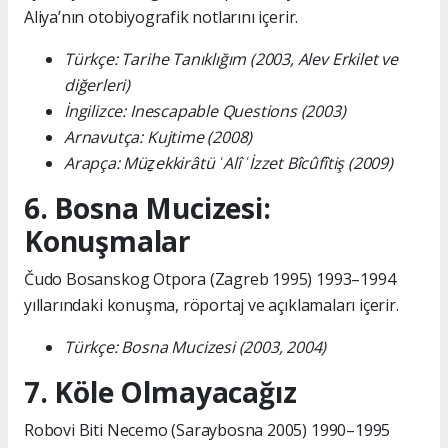
Aliya’nın otobiyografik notlarını içerir.
Türkçe: Tarihe Tanıklığım (2003, Alev Erkilet ve
diğerleri)
İngilizce: Inescapable Questions (2003)
Arnavutça: Kujtime (2008)
Arapça: Müẕekkirâtü ʿAlî ʿİzzet Bîcûfîtiş (2009)
6. Bosna Mucizesi:
Konuşmalar
Čudo Bosanskog Otpora (Zagreb 1995) 1993–1994
yıllarındaki konuşma, röportaj ve açıklamaları içerir.
Türkçe: Bosna Mucizesi (2003, 2004)
7. Köle Olmayacağız
Robovi Biti Necemo (Saraybosna 2005) 1990–1995