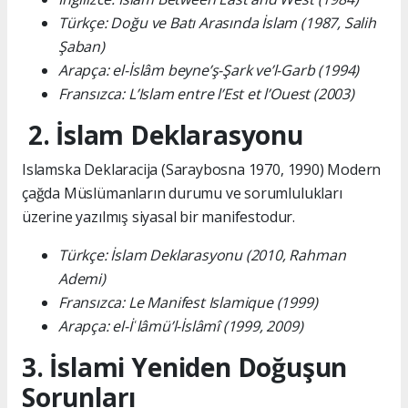
Türkçe: Doğu ve Batı Arasında İslam (1987, Salih
Şaban)
Arapça: el-İslâm beyne’ş-Şark ve’l-Garb (1994)
Fransızca: L’Islam entre l’Est et l’Ouest (2003)
2. İslam Deklarasyonu
Islamska Deklaracija (Saraybosna 1970, 1990) Modern
çağda Müslümanların durumu ve sorumlulukları
üzerine yazılmış siyasal bir manifestodur.
Türkçe: İslam Deklarasyonu (2010, Rahman
Ademi)
Fransızca: Le Manifest Islamique (1999)
Arapça: el-İʿlâmü’l-İslâmî (1999, 2009)
3. İslami Yeniden Doğuşun
Sorunları