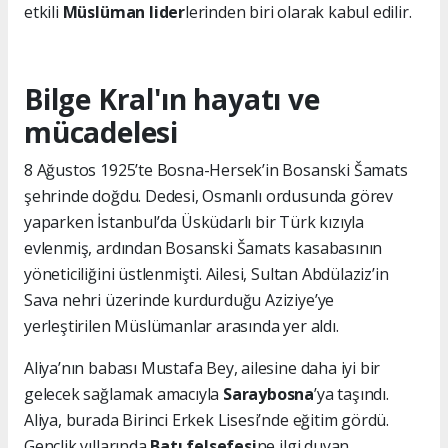
etkili
Müslüman lider
lerinden biri olarak kabul edilir.
Bilge Kral'ın hayatı ve
mücadelesi
8 Ağustos 1925’te Bosna-Hersek’in Bosanski Šamats
şehrinde doğdu. Dedesi, Osmanlı ordusunda görev
yaparken İstanbul’da Üsküdarlı bir Türk kızıyla
evlenmiş, ardından Bosanski Šamats kasabasının
yöneticiliğini üstlenmişti. Ailesi, Sultan Abdülaziz’in
Sava nehri üzerinde kurdurduğu Aziziye’ye
yerleştirilen Müslümanlar arasında yer aldı.
Aliya’nın babası Mustafa Bey, ailesine daha iyi bir
gelecek sağlamak amacıyla
Saraybosna
’ya taşındı.
Aliya, burada Birinci Erkek Lisesi’nde eğitim gördü.
Gençlik yıllarında
Batı felsefesi
ne ilgi duyan