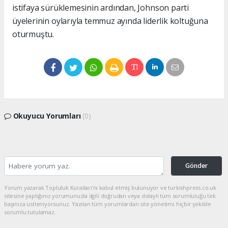
istifaya sürüklemesinin ardından, Johnson parti
üyelerinin oylarıyla temmuz ayında liderlik koltuğuna
oturmuştu.
Okuyucu Yorumları
(0)
Gönder
Yorum yazarak Topluluk Kuralları’nı kabul etmiş bulunuyor ve turkishpress.co.uk
sitesine yaptığınız yorumunuzla ilgili doğrudan veya dolaylı tüm sorumluluğu tek
başınıza üstleniyorsunuz. Yazılan tüm yorumlardan site yönetimi hiçbir şekilde
sorumlu tutulamaz.