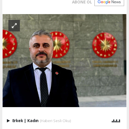
ABONE OL
Erkek
|
Kadın
(Haberi Sesli Oku)