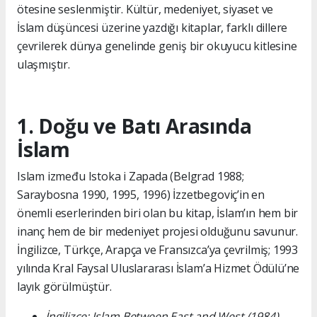
ötesine seslenmiştir. Kültür, medeniyet, siyaset ve
İslam düşüncesi üzerine yazdığı kitaplar, farklı dillere
çevrilerek dünya genelinde geniş bir okuyucu kitlesine
ulaşmıştır.
1. Doğu ve Batı Arasında
İslam
Islam između Istoka i Zapada (Belgrad 1988;
Saraybosna 1990, 1995, 1996) İzzetbegoviç’in en
önemli eserlerinden biri olan bu kitap, İslam’ın hem bir
inanç hem de bir medeniyet projesi olduğunu savunur.
İngilizce, Türkçe, Arapça ve Fransızca’ya çevrilmiş; 1993
yılında Kral Faysal Uluslararası İslam’a Hizmet Ödülü’ne
layık görülmüştür.
İngilizce: Islam Between East and West (1984)