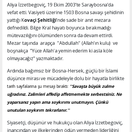
Aliya İzzetbegoviç, 19 Ekim 2003’te Saraybosna’da
vefat etti. Vasiyeti üzerine 1503 Bosna savaşı şehidinin
yattığı K
ovaçi Şehitliği
’nde sade bir anıt mezara
defnedildi. Bilge Kral hayatı boyunca bırakmadığı
mütevazılığını ölümünden sonra da devam ettirdi.
Mezar taşında arapça ''Abdullah'' (Allah’ın kulu) ve
boşnakça "Yüce Allah'a yemin ederim ki asla köle
olmayacağız" yazmaktadır.
Ardında bağımsız bir Bosna-Hersek, güçlü bir İslami
düşünce mirası ve mücadeleyle dolu bir hayatla birlikte
tarih sayfalarına şu mesajı bıraktı:
''Savaşta büyük zulme
uğradınız. Zalimleri affedip affetmemekte serbestsiniz. Ne
yaparsanız yapın ama soykırımı unutmayın. Çünkü
unutulan soykırım tekrarlanır.''
Siyasetçi, düşünür ve hukukçu olan Aliya İzzetbegoviç,
inancından ve ilkelerinden ödün vermeden liderliğini