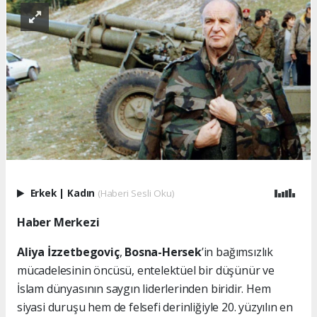
Erkek
|
Kadın
(Haberi Sesli Oku)
Haber Merkezi
Aliya İzzetbegoviç
,
Bosna-Hersek
’in bağımsızlık
mücadelesinin öncüsü, entelektüel bir düşünür ve
İslam dünyasının saygın liderlerinden biridir. Hem
siyasi duruşu hem de felsefi derinliğiyle 20. yüzyılın en