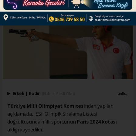
Erkek
|
Kadın
(Haberi Sesli Oku)
Türkiye Milli Olimpiyat Komitesi
nden yapılan
açıklamada, ISSF Olimpik Sıralama Listesi
doğrultusunda milli sporcunun
Paris 2024 kotası
aldığı kaydedildi.