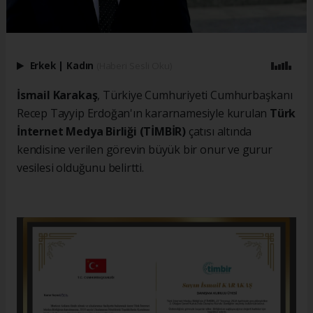
Erkek
|
Kadın
(Haberi Sesli Oku)
İsmail Karakaş
, Türkiye Cumhuriyeti Cumhurbaşkanı
Recep Tayyip Erdoğan'ın kararnamesiyle kurulan
Türk
İnternet Medya Birliği (TİMBİR)
çatısı altında
kendisine verilen görevin büyük bir onur ve gurur
vesilesi olduğunu belirtti.