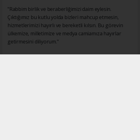
"Rabbim birlik ve beraberliğimizi daim eylesin.
Çıktığımız bu kutlu yolda bizleri mahcup etmesin,
hizmetlerimizi hayırlı ve bereketli kılsın. Bu görevin
ülkemize, milletimize ve medya camiamıza hayırlar
getirmesini diliyorum."
#İsmail Karakaş
#TİMBİR
Okuyucu Yorumları
(0)
Gönder