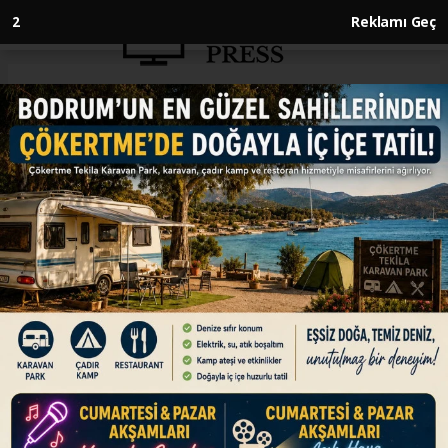
1
Reklamı Geç
Anasayfa
SPOR
Milli atıcı Yusuf Dikeç, Paris
2024 kotası aldı
SPOR
27.06.2024 - 20:36, Güncelleme: 27.06.2024 - 20:36
Milli atıcı Yusuf Dikeç, 10 metre havalı tabanca
kategorisinde Paris 2024 Olimpiyat Oyunları'na
katılma hakkı elde etti.
ABONE OL