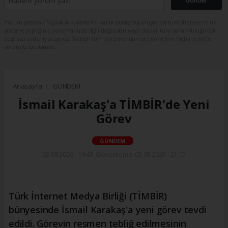
Gönder
Yorum yazarak Topluluk Kuralları’nı kabul etmiş bulunuyor ve turkishpress.co.uk
sitesine yaptığınız yorumunuzla ilgili doğrudan veya dolaylı tüm sorumluluğu tek
başınıza üstleniyorsunuz. Yazılan tüm yorumlardan site yönetimi hiçbir şekilde
sorumlu tutulamaz.
Anasayfa
GÜNDEM
İsmail Karakaş'a TİMBİR'de Yeni
Görev
GÜNDEM
03.08.2026 - 19:48, Güncelleme: 03.08.2026 - 21:15
Türk İnternet Medya Birliği (TİMBİR)
bünyesinde İsmail Karakaş'a yeni görev tevdi
edildi. Görevin resmen tebliğ edilmesinin