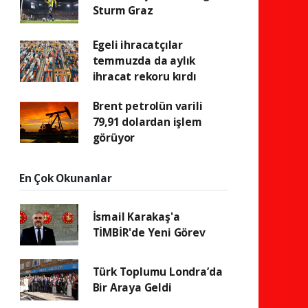
Sturm Graz
Egeli ihracatçılar
temmuzda da aylık
ihracat rekoru kırdı
Brent petrolün varili
79,91 dolardan işlem
görüyor
En Çok Okunanlar
İsmail Karakaş'a
TİMBİR'de Yeni Görev
Türk Toplumu Londra’da
Bir Araya Geldi