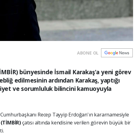
ABONE OL
TİMBİR) bünyesinde İsmail Karakaş'a yeni görev
ebliğ edilmesinin ardından Karakaş, yaptığı
et ve sorumluluk bilincini kamuoyuyla
i Cumhurbaşkanı Recep Tayyip Erdoğan'ın kararnamesiyle
i (TİMBİR)
çatısı altında kendisine verilen görevin büyük bir
i.