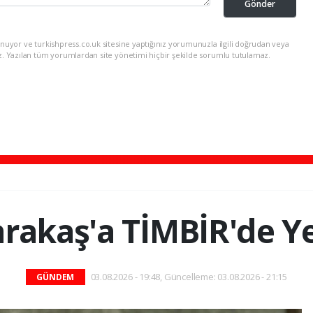
Gönder
nuyor ve turkishpress.co.uk sitesine yaptığınız yorumunuzla ilgili doğrudan veya
z. Yazılan tüm yorumlardan site yönetimi hiçbir şekilde sorumlu tutulamaz.
arakaş'a TİMBİR'de Y
03.08.2026 - 19:48, Güncelleme: 03.08.2026 - 21:15
GÜNDEM