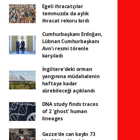
Egeli ihracatçılar
temmuzda da aylık
ihracat rekoru kırdı
Cumhurbaşkanı Erdoğan,
Lübnan Cumhurbaşkanı
Avn'ı resmi törenle
karşıladı
İngiltere'deki orman
yangınına müdahalenin
haftaya kadar
sürebileceği açıklandı
DNA study finds traces
of 2 'ghost' human
lineages
Gazze'de can kaybı 73