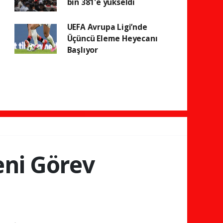
bin 381'e yükseldi
UEFA Avrupa Ligi’nde
Üçüncü Eleme Heyecanı
Başlıyor
eni Görev