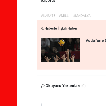
ediyoruz."
#KARATE
#MİLLİ
#MADALYA
Haberle İlişkili Haber
Vodafone Su
Okuyucu Yorumları
(0)