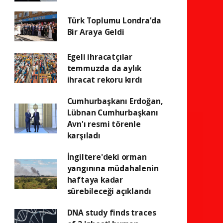
Türk Toplumu Londra’da
Bir Araya Geldi
Egeli ihracatçılar
temmuzda da aylık
ihracat rekoru kırdı
Cumhurbaşkanı Erdoğan,
Lübnan Cumhurbaşkanı
Avn'ı resmi törenle
karşıladı
İngiltere'deki orman
yangınına müdahalenin
haftaya kadar
sürebileceği açıklandı
DNA study finds traces