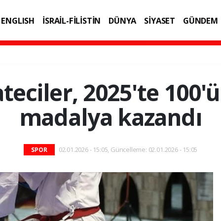
ENGLISH
İSRAİL-FİLİSTİN
DÜNYA
SİYASET
GÜNDEM
IK
TEKNOLOJİ
ateciler, 2025'te 100'ü
madalya kazandı
02.01.2026 - 15:05, Güncelleme: 02.01.2026 - 15:05
SPOR