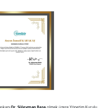
aşkanı
Dr. Süleyman Basa
olmak üzere Yönetim Kurulu