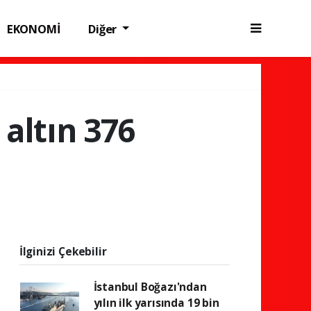
EKONOMİ
Diğer
 altın 376
İlginizi Çekebilir
İstanbul Boğazı'ndan
yılın ilk yarısında 19 bin