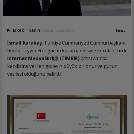
Erkek
|
Kadın
(Haberi Sesli Oku)
İsmail Karakaş
, Türkiye Cumhuriyeti Cumhurbaşkanı
Recep Tayyip Erdoğan'ın kararnamesiyle kurulan
Türk
İnternet Medya Birliği (TİMBİR)
çatısı altında
kendisine verilen görevin büyük bir onur ve gurur
vesilesi olduğunu belirtti.