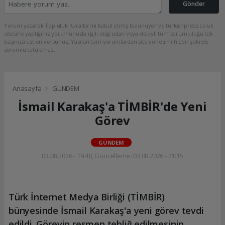
Gönder
Yorum yazarak Topluluk Kuralları’nı kabul etmiş bulunuyor ve turkishpress.co.uk
sitesine yaptığınız yorumunuzla ilgili doğrudan veya dolaylı tüm sorumluluğu tek
başınıza üstleniyorsunuz. Yazılan tüm yorumlardan site yönetimi hiçbir şekilde
sorumlu tutulamaz.
Anasayfa
GÜNDEM
İsmail Karakaş'a TİMBİR'de Yeni
Görev
GÜNDEM
03.08.2026 - 19:48, Güncelleme: 03.08.2026 - 21:15
Türk İnternet Medya Birliği (TİMBİR)
bünyesinde İsmail Karakaş'a yeni görev tevdi
edildi. Görevin resmen tebliğ edilmesinin