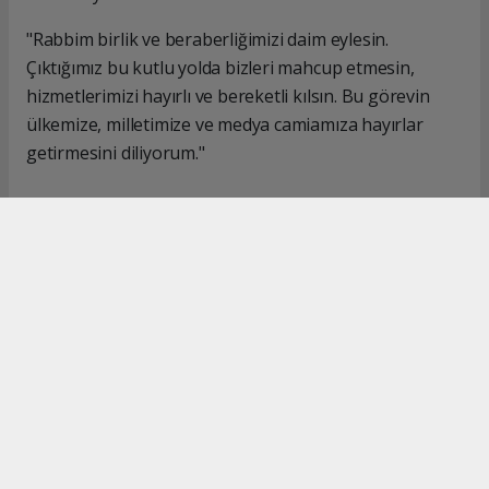
"Rabbim birlik ve beraberliğimizi daim eylesin.
Çıktığımız bu kutlu yolda bizleri mahcup etmesin,
hizmetlerimizi hayırlı ve bereketli kılsın. Bu görevin
ülkemize, milletimize ve medya camiamıza hayırlar
getirmesini diliyorum."
#İsmail Karakaş
#TİMBİR
Okuyucu Yorumları
(0)
Gönder