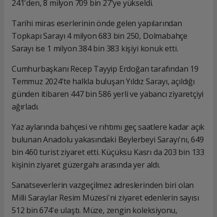
241'den, 8 milyon 709 bin 27'ye yükseldi.
Tarihi miras eserlerinin önde gelen yapılarından
Topkapı Sarayı 4 milyon 683 bin 250, Dolmabahçe
Sarayı ise 1 milyon 384 bin 383 kişiyi konuk etti.
Cumhurbaşkanı Recep Tayyip Erdoğan tarafından 19
Temmuz 2024’te halkla buluşan Yıldız Sarayı, açıldığı
günden itibaren 447 bin 586 yerli ve yabancı ziyaretçiyi
ağırladı.
Yaz aylarında bahçesi ve rıhtımı geç saatlere kadar açık
bulunan Anadolu yakasındaki Beylerbeyi Sarayı'nı, 649
bin 460 turist ziyaret etti. Küçüksu Kasrı da 203 bin 133
kişinin ziyaret güzergahı arasında yer aldı.
Sanatseverlerin vazgeçilmez adreslerinden biri olan
Milli Saraylar Resim Müzesi'ni ziyaret edenlerin sayısı
512 bin 674'e ulaştı. Müze, zengin koleksiyonu,