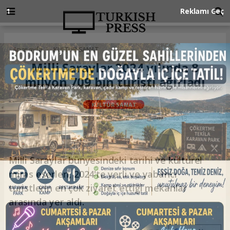
Anasayfa
KÜLTÜR SANAT
Milli Saraylar 2024 yılında 8
milyon 709 bin turisti ağırladı
KÜLTÜR SANAT
01.01.2025 - 16:13, Güncelleme: 01.01.2025 - 16:13
Milli Saraylar bünyesindeki tarihi ve kültürel
miras eserleri, 2024'te yerli ve yabancı
turistlerin en çok ziyaret ettiği mekanlar
arasında yer aldı.