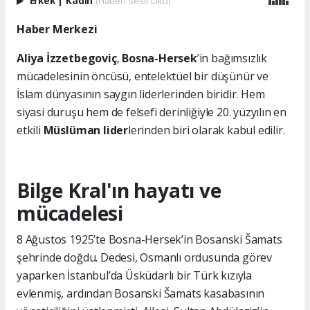
Erkek
|
Kadın
(Haberi Sesli Oku)
Haber Merkezi
Aliya İzzetbegoviç
,
Bosna-Hersek
’in bağımsızlık
mücadelesinin öncüsü, entelektüel bir düşünür ve
İslam dünyasının saygın liderlerinden biridir. Hem
siyasi duruşu hem de felsefi derinliğiyle 20. yüzyılın en
etkili
Müslüman lider
lerinden biri olarak kabul edilir.
Bilge Kral'ın hayatı ve
mücadelesi
8 Ağustos 1925’te Bosna-Hersek’in Bosanski Šamats
şehrinde doğdu. Dedesi, Osmanlı ordusunda görev
yaparken İstanbul’da Üsküdarlı bir Türk kızıyla
evlenmiş, ardından Bosanski Šamats kasabasının