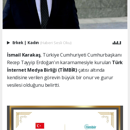
Erkek
|
Kadın
(Haberi Sesli Oku)
İsmail Karakaş
, Türkiye Cumhuriyeti Cumhurbaşkanı
Recep Tayyip Erdoğan'ın kararnamesiyle kurulan
Türk
İnternet Medya Birliği (TİMBİR)
çatısı altında
kendisine verilen görevin büyük bir onur ve gurur
vesilesi olduğunu belirtti.