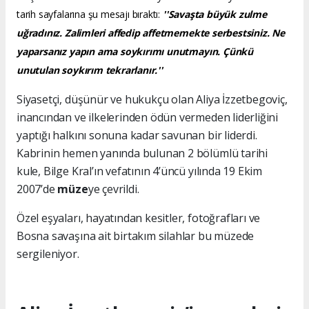
tarih sayfalarına şu mesajı bıraktı:
''Savaşta büyük zulme
uğradınız. Zalimleri affedip affetmemekte serbestsiniz. Ne
yaparsanız yapın ama soykırımı unutmayın. Çünkü
unutulan soykırım tekrarlanır.''
Siyasetçi, düşünür ve hukukçu olan Aliya İzzetbegoviç,
inancından ve ilkelerinden ödün vermeden liderliğini
yaptığı halkını sonuna kadar savunan bir liderdi.
Kabrinin hemen yanında bulunan 2 bölümlü tarihi
kule, Bilge Kral’ın vefatının 4’üncü yılında 19 Ekim
2007’de
müze
ye çevrildi.
Özel eşyaları, hayatından kesitler, fotoğrafları ve
Bosna savaşına ait birtakım silahlar bu müzede
sergileniyor.