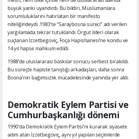
metin, hem ülke içinde hem de uluslararası alanda
büyük yankı uyandırdı. Bu bildiri, Müslümanlara
sorumluluklarını hatırlatan bir manifesto
niteliğindeydi. 1983’te “Saraybosna süreci” adı verilen
yargılamada tekrar tutuklandı. Örgüt lideri olarak
suçlanan İzzetbegoviç, Foça Hapishanesi’ne kondu ve
14 yıl hapse mahkum edildi.
1988’de uluslararası baskılar sonucu serbest bırakıldı.
Bu süreçte hapiste tanıştığı arkadaşları, daha sonra
Bosna’nın bağımsızlık mücadelesinde yanında yer aldı.
Demokratik Eylem Partisi ve
Cumhurbaşkanlığı dönemi
1990’da Demokratik Eylem Partisi’ni kurarak siyasete
adım atan İzzetbegoviç, aynı yıl yapılan seçimlerde