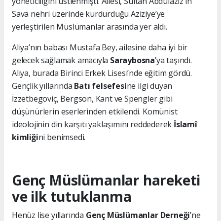
yöneticiliğini üstlenmişti. Ailesi, Sultan Abdülaziz’in
Sava nehri üzerinde kurdurduğu Aziziye’ye
yerleştirilen Müslümanlar arasında yer aldı.
Aliya’nın babası Mustafa Bey, ailesine daha iyi bir
gelecek sağlamak amacıyla
Saraybosna
’ya taşındı.
Aliya, burada Birinci Erkek Lisesi’nde eğitim gördü.
Gençlik yıllarında
Batı felsefesi
ne ilgi duyan
İzzetbegoviç, Bergson, Kant ve Spengler gibi
düşünürlerin eserlerinden etkilendi. Komünist
ideolojinin din karşıtı yaklaşımını reddederek
İslamî
kimliği
ni benimsedi.
Genç Müslümanlar hareketi
ve ilk tutuklanma
Henüz lise yıllarında
Genç Müslümanlar Derneği
’ne