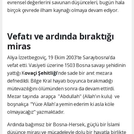
evrensel değerlerini savunan düşünceleri, bugün hala
birçok çevrede ilham kaynağı olmaya devam ediyor.
Vefatı ve ardında bıraktığı
miras
Aliya İzzetbegoviç, 19 Ekim 2003’te Saraybosna’da
vefat etti. Vasiyeti üzerine 1503 Bosna savaşı şehidinin
yattığı K
ovaçi Şehitliği
’nde sade bir anıt mezara
defnedildi. Bilge Kral hayatı boyunca bırakmadığı
mütevazılığını ölümünden sonra da devam ettirdi.
Mezar taşında arapça ''Abdullah'' (Allah’ın kulu) ve
boşnakça "Yüce Allah'a yemin ederim ki asla köle
olmayacağız" yazmaktadır.
Ardında bağımsız bir Bosna-Hersek, güçlü bir İslami
düşünce mirası ve mücadeleyle dolu bir hayatla birlikte