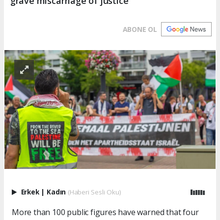
'grave miscarriage of justice'
ABONE OL
Erkek
|
Kadın
(Haberi Sesli Oku)
More than 100 public figures have warned that four