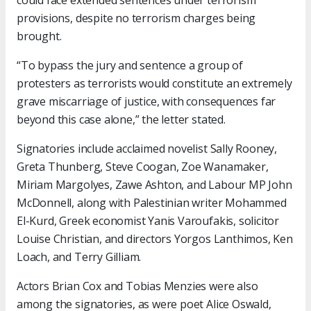
could face extended sentences under terrorism
provisions, despite no terrorism charges being
brought.
“To bypass the jury and sentence a group of
protesters as terrorists would constitute an extremely
grave miscarriage of justice, with consequences far
beyond this case alone,” the letter stated.
Signatories include acclaimed novelist Sally Rooney,
Greta Thunberg, Steve Coogan, Zoe Wanamaker,
Miriam Margolyes, Zawe Ashton, and Labour MP John
McDonnell, along with Palestinian writer Mohammed
El-Kurd, Greek economist Yanis Varoufakis, solicitor
Louise Christian, and directors Yorgos Lanthimos, Ken
Loach, and Terry Gilliam.
Actors Brian Cox and Tobias Menzies were also
among the signatories, as were poet Alice Oswald,