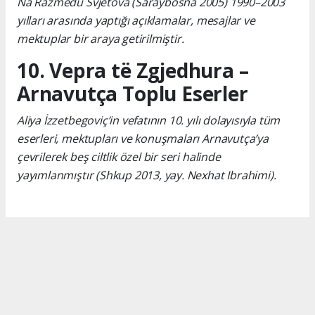
Na Razmedu Svjetova (Saraybosna 2005) 1990–2003
yılları arasında yaptığı açıklamalar, mesajlar ve
mektuplar bir araya getirilmiştir.
10. Vepra të Zgjedhura –
Arnavutça Toplu Eserler
Aliya İzzetbegoviç’in vefatının 10. yılı dolayısıyla tüm
eserleri, mektupları ve konuşmaları Arnavutça’ya
çevrilerek beş ciltlik özel bir seri halinde
yayımlanmıştır (Shkup 2013, yay. Nexhat Ibrahimi).