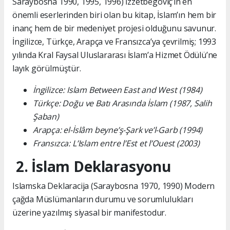
Saraybosna 1990, 1995, 1996) İzzetbegoviç’in en
önemli eserlerinden biri olan bu kitap, İslam’ın hem bir
inanç hem de bir medeniyet projesi olduğunu savunur.
İngilizce, Türkçe, Arapça ve Fransızca’ya çevrilmiş; 1993
yılında Kral Faysal Uluslararası İslam’a Hizmet Ödülü’ne
layık görülmüştür.
İngilizce: Islam Between East and West (1984)
Türkçe: Doğu ve Batı Arasında İslam (1987, Salih
Şaban)
Arapça: el-İslâm beyne’ş-Şark ve’l-Garb (1994)
Fransızca: L’Islam entre l’Est et l’Ouest (2003)
2. İslam Deklarasyonu
Islamska Deklaracija (Saraybosna 1970, 1990) Modern
çağda Müslümanların durumu ve sorumlulukları
üzerine yazılmış siyasal bir manifestodur.