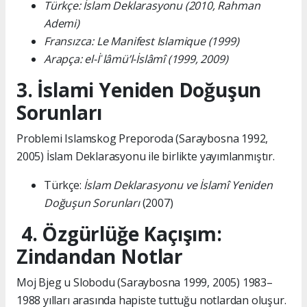
Türkçe: İslam Deklarasyonu (2010, Rahman
Ademi)
Fransızca: Le Manifest Islamique (1999)
Arapça: el-İʿlâmü’l-İslâmî (1999, 2009)
3. İslami Yeniden Doğuşun
Sorunları
Problemi Islamskog Preporoda (Saraybosna 1992,
2005) İslam Deklarasyonu ile birlikte yayımlanmıştır.
Türkçe:
İslam Deklarasyonu ve İslamî Yeniden
Doğuşun Sorunları
(2007)
4. Özgürlüğe Kaçışım:
Zindandan Notlar
Moj Bjeg u Slobodu (Saraybosna 1999, 2005) 1983–
1988 yılları arasında hapiste tuttuğu notlardan oluşur.