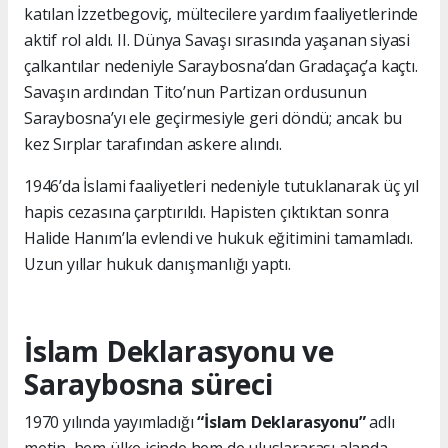
katılan İzzetbegoviç, mültecilere yardım faaliyetlerinde
aktif rol aldı. II. Dünya Savaşı sırasında yaşanan siyasi
çalkantılar nedeniyle Saraybosna’dan Gradaçaç’a kaçtı.
Savaşın ardından Tito’nun Partizan ordusunun
Saraybosna’yı ele geçirmesiyle geri döndü; ancak bu
kez Sırplar tarafından askere alındı.
1946’da İslami faaliyetleri nedeniyle tutuklanarak üç yıl
hapis cezasına çarptırıldı. Hapisten çıktıktan sonra
Halide Hanım’la evlendi ve hukuk eğitimini tamamladı.
Uzun yıllar hukuk danışmanlığı yaptı.
İslam Deklarasyonu ve
Saraybosna süreci
1970 yılında yayımladığı
“İslam Deklarasyonu”
adlı