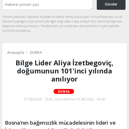
Gönder
Yorum yazarak Topluluk Kuralları’nı kabul etmiş bulunuyor ve turkishpress.co.uk
sitesine yaptığınız yorumunuzla ilgili doğrudan veya dolaylı tüm sorumluluğu tek
başınıza üstleniyorsunuz. Yazılan tüm yorumlardan site yönetimi hiçbir şekilde
sorumlu tutulamaz.
Anasayfa
DÜNYA
Bilge Lider Aliya İzetbegoviç,
doğumunun 101'inci yılında
anılıyor
DÜNYA
07.08.2026 - 13:05, Güncelleme: 07.08.2026 - 16:40
Bosna’nın bağımsızlık mücadelesinin lideri ve