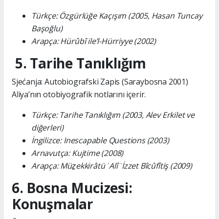
Türkçe: Özgürlüğe Kaçışım (2005, Hasan Tuncay
Başoğlu)
Arapça: Hürûbî ile’l-Hürriyye (2002)
5. Tarihe Tanıklığım
Sjećanja: Autobiografski Zapis (Saraybosna 2001)
Aliya’nın otobiyografik notlarını içerir.
Türkçe: Tarihe Tanıklığım (2003, Alev Erkilet ve
diğerleri)
İngilizce: Inescapable Questions (2003)
Arnavutça: Kujtime (2008)
Arapça: Müẕekkirâtü ʿAlî ʿİzzet Bîcûfîtiş (2009)
6. Bosna Mucizesi:
Konuşmalar