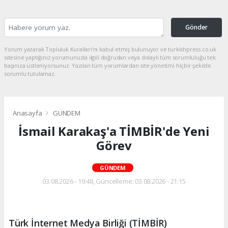
Gönder
Yorum yazarak Topluluk Kuralları’nı kabul etmiş bulunuyor ve turkishpress.co.uk
sitesine yaptığınız yorumunuzla ilgili doğrudan veya dolaylı tüm sorumluluğu tek
başınıza üstleniyorsunuz. Yazılan tüm yorumlardan site yönetimi hiçbir şekilde
sorumlu tutulamaz.
Anasayfa
GÜNDEM
İsmail Karakaş'a TİMBİR'de Yeni
Görev
GÜNDEM
03.08.2026 - 19:48, Güncelleme: 03.08.2026 - 21:15
Türk İnternet Medya Birliği (TİMBİR)