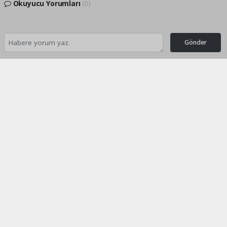
Okuyucu Yorumları
(0)
Gönder
Yorum yazarak Topluluk Kuralları’nı kabul etmiş bulunuyor ve turkishpress.co.uk
sitesine yaptığınız yorumunuzla ilgili doğrudan veya dolaylı tüm sorumluluğu tek
başınıza üstleniyorsunuz. Yazılan tüm yorumlardan site yönetimi hiçbir şekilde
sorumlu tutulamaz.
Anasayfa
DÜNYA
Bilge Lider Aliya İzetbegoviç,
doğumunun 101'inci yılında
anılıyor
DÜNYA
07.08.2026 - 13:05, Güncelleme: 07.08.2026 - 16:40