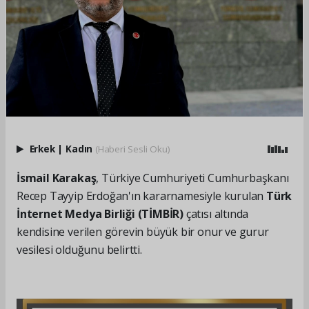
Erkek
|
Kadın
(Haberi Sesli Oku)
İsmail Karakaş
, Türkiye Cumhuriyeti Cumhurbaşkanı
Recep Tayyip Erdoğan'ın kararnamesiyle kurulan
Türk
İnternet Medya Birliği (TİMBİR)
çatısı altında
kendisine verilen görevin büyük bir onur ve gurur
vesilesi olduğunu belirtti.