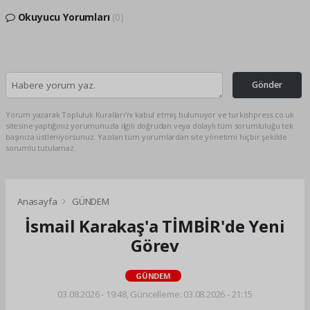
Okuyucu Yorumları
(0)
Gönder
Yorum yazarak Topluluk Kuralları’nı kabul etmiş bulunuyor ve turkishpress.co.uk
sitesine yaptığınız yorumunuzla ilgili doğrudan veya dolaylı tüm sorumluluğu tek
başınıza üstleniyorsunuz. Yazılan tüm yorumlardan site yönetimi hiçbir şekilde
sorumlu tutulamaz.
Anasayfa
GÜNDEM
İsmail Karakaş'a TİMBİR'de Yeni
Görev
GÜNDEM
03.08.2026 - 19:48, Güncelleme: 03.08.2026 - 21:15