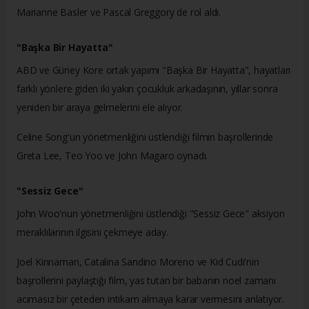
Marianne Basler ve Pascal Greggory de rol aldı.
"Başka Bir Hayatta"
ABD ve Güney Kore ortak yapımı "Başka Bir Hayatta", hayatları
farklı yönlere giden iki yakın çocukluk arkadaşının, yıllar sonra
yeniden bir araya gelmelerini ele alıyor.
Celine Song'un yönetmenliğini üstlendiği filmin başrollerinde
Greta Lee, Teo Yoo ve John Magaro oynadı.
"Sessiz Gece"
John Woo'nun yönetmenliğini üstlendiği "Sessiz Gece" aksiyon
meraklılarının ilgisini çekmeye aday.
Joel Kinnaman, Catalina Sandino Moreno ve Kid Cudi'nin
başrollerini paylaştığı film, yas tutan bir babanın noel zamanı
acımasız bir çeteden intikam almaya karar vermesini anlatıyor.