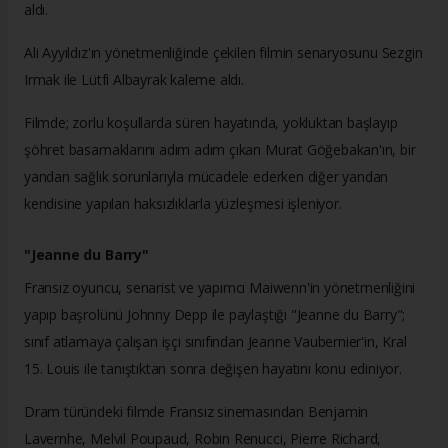
aldı.
Ali Ayyıldız'ın yönetmenliğinde çekilen filmin senaryosunu Sezgin
Irmak ile Lütfi Albayrak kaleme aldı.
Filmde; zorlu koşullarda süren hayatında, yokluktan başlayıp
şöhret basamaklarını adım adım çıkan Murat Göğebakan'ın, bir
yandan sağlık sorunlarıyla mücadele ederken diğer yandan
kendisine yapılan haksızlıklarla yüzleşmesi işleniyor.
"Jeanne du Barry"
Fransız oyuncu, senarist ve yapımcı Maiwenn'in yönetmenliğini
yapıp başrolünü Johnny Depp ile paylaştığı "Jeanne du Barry";
sınıf atlamaya çalışan işçi sınıfından Jeanne Vaubernier'in, Kral
15. Louis ile tanıştıktan sonra değişen hayatını konu ediniyor.
Dram türündeki filmde Fransız sinemasından Benjamin
Lavernhe, Melvil Poupaud, Robin Renucci, Pierre Richard,