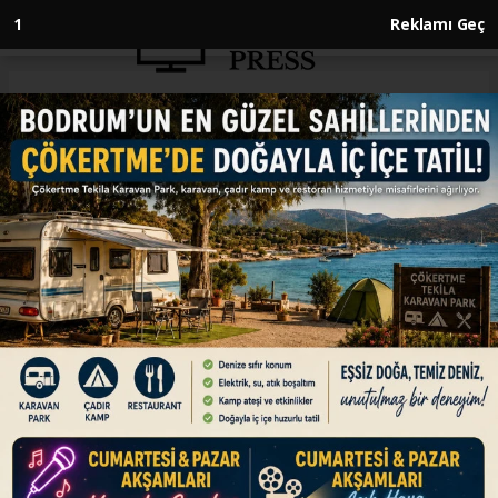
Anasayfa
KÜLTÜR SANAT
"Murat Göğebakan: Kalbim
Yaralı" vizyona giriyor
KÜLTÜR SANAT
07.12.2023 - 15:14, Güncelleme: 07.12.2023 - 15:14
Sinema salonlarında bu hafta komediden
drama, animasyondan korkuya, ikisi yerli, 6 film
vizyona girecek.
ABONE OL