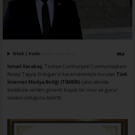
Erkek
|
Kadın
(Haberi Sesli Oku)
İsmail Karakaş
, Türkiye Cumhuriyeti Cumhurbaşkanı
Recep Tayyip Erdoğan'ın kararnamesiyle kurulan
Türk
İnternet Medya Birliği (TİMBİR)
çatısı altında
kendisine verilen görevin büyük bir onur ve gurur
vesilesi olduğunu belirtti.