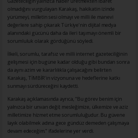
Gazeteciliğin yalnızca haber üretmekten ibaret
olmadığını vurgulayan Karakaş, hakikatin izinde
yürümeyi, milletin sesi olmayı ve milli ile manevi
değerlere sahip çıkarak Türkiye'nin dijital medya
alanındaki gücünü daha da ileri taşımayı önemli bir
sorumluluk olarak gördüğünü söyledi.
İlkeli, sorumlu, tarafsız ve milli internet gazeteciliğinin
gelişmesi için bugüne kadar olduğu gibi bundan sonra
da aynı azim ve kararlılıkla çalışacağını belirten
Karakaş, TİMBİR'in vizyonuna ve hedeflerine katkı
sunmayı sürdüreceğini kaydetti.
Karakaş açıklamasında ayrıca, "Bu görev benim için
yalnızca bir unvan değil; mesleğimize, ülkemize ve aziz
milletimize hizmet etme sorumluluğudur. Bu güvene
layık olabilmek adına gece gündüz demeden çalışmaya
devam edeceğim." ifadelerine yer verdi.