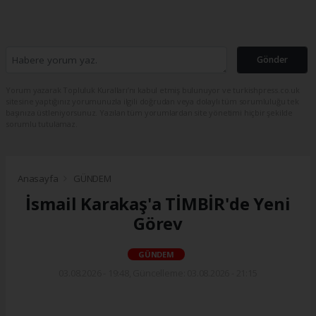
Gönder
Yorum yazarak Topluluk Kuralları’nı kabul etmiş bulunuyor ve turkishpress.co.uk
sitesine yaptığınız yorumunuzla ilgili doğrudan veya dolaylı tüm sorumluluğu tek
başınıza üstleniyorsunuz. Yazılan tüm yorumlardan site yönetimi hiçbir şekilde
sorumlu tutulamaz.
Anasayfa
GÜNDEM
İsmail Karakaş'a TİMBİR'de Yeni
Görev
GÜNDEM
03.08.2026 - 19:48, Güncelleme: 03.08.2026 - 21:15