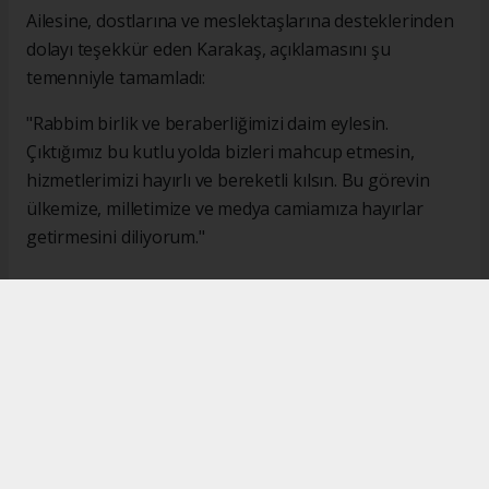
Ailesine, dostlarına ve meslektaşlarına desteklerinden
dolayı teşekkür eden Karakaş, açıklamasını şu
temenniyle tamamladı:
"Rabbim birlik ve beraberliğimizi daim eylesin.
Çıktığımız bu kutlu yolda bizleri mahcup etmesin,
hizmetlerimizi hayırlı ve bereketli kılsın. Bu görevin
ülkemize, milletimize ve medya camiamıza hayırlar
getirmesini diliyorum."
#İsmail Karakaş
#TİMBİR
Okuyucu Yorumları
(0)