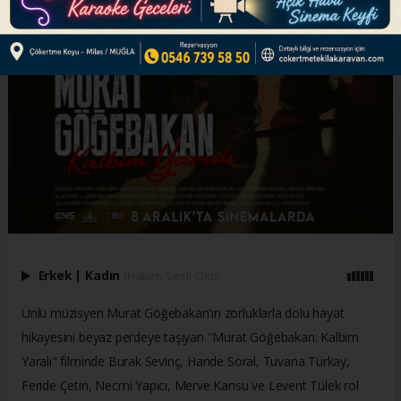
Erkek
|
Kadın
(Haberi Sesli Oku)
Ünlü müzisyen Murat Göğebakan'ın zorluklarla dolu hayat
hikayesini beyaz perdeye taşıyan "Murat Göğebakan: Kalbim
Yaralı" filminde Burak Sevinç, Hande Soral, Tuvana Türkay,
Feride Çetin, Necmi Yapıcı, Merve Kansu ve Levent Tülek rol