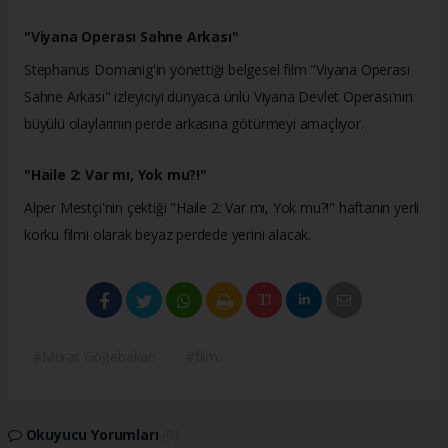
"Viyana Operası Sahne Arkası"
Stephanus Domanig'in yönettiği belgesel film "Viyana Operası
Sahne Arkası" izleyiciyi dünyaca ünlü Viyana Devlet Operası'nın
büyülü olaylarının perde arkasına götürmeyi amaçlıyor.
"Haile 2: Var mı, Yok mu?!"
Alper Mestçi'nin çektiği "Haile 2: Var mı, Yok mu?!" haftanın yerli
korku filmi olarak beyaz perdede yerini alacak.
#Murat Göğebakan
#film
Okuyucu Yorumları
(0)