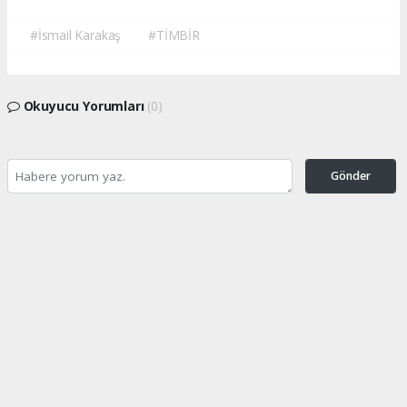
#İsmail Karakaş
#TİMBİR
Okuyucu Yorumları
(0)
Gönder
Yorum yazarak Topluluk Kuralları’nı kabul etmiş bulunuyor ve turkishpress.co.uk
sitesine yaptığınız yorumunuzla ilgili doğrudan veya dolaylı tüm sorumluluğu tek
başınıza üstleniyorsunuz. Yazılan tüm yorumlardan site yönetimi hiçbir şekilde
sorumlu tutulamaz.
Anasayfa
DÜNYA
Bilge Lider Aliya İzetbegoviç,
doğumunun 101'inci yılında