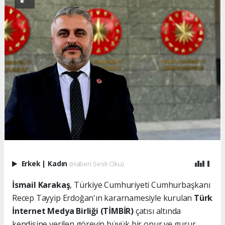
Erkek
|
Kadın
(Haberi Sesli Oku)
İsmail Karakaş
, Türkiye Cumhuriyeti Cumhurbaşkanı
Recep Tayyip Erdoğan'ın kararnamesiyle kurulan
Türk
İnternet Medya Birliği (TİMBİR)
çatısı altında
kendisine verilen görevin büyük bir onur ve gurur