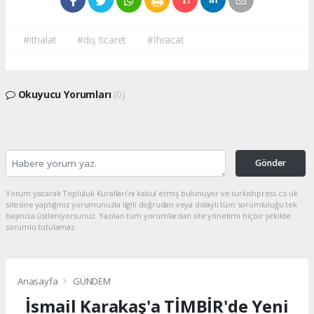
#ithalat
#dış ticaret
#İhracat
Okuyucu Yorumları
(0)
Gönder
Yorum yazarak Topluluk Kuralları’nı kabul etmiş bulunuyor ve turkishpress.co.uk
sitesine yaptığınız yorumunuzla ilgili doğrudan veya dolaylı tüm sorumluluğu tek
başınıza üstleniyorsunuz. Yazılan tüm yorumlardan site yönetimi hiçbir şekilde
sorumlu tutulamaz.
Anasayfa
GÜNDEM
İsmail Karakaş'a TİMBİR'de Yeni