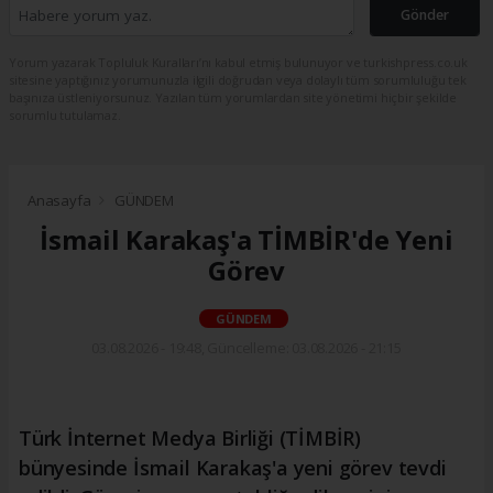
Gönder
Yorum yazarak Topluluk Kuralları’nı kabul etmiş bulunuyor ve turkishpress.co.uk
sitesine yaptığınız yorumunuzla ilgili doğrudan veya dolaylı tüm sorumluluğu tek
başınıza üstleniyorsunuz. Yazılan tüm yorumlardan site yönetimi hiçbir şekilde
sorumlu tutulamaz.
Anasayfa
GÜNDEM
İsmail Karakaş'a TİMBİR'de Yeni
Görev
GÜNDEM
03.08.2026 - 19:48, Güncelleme: 03.08.2026 - 21:15
Türk İnternet Medya Birliği (TİMBİR)
bünyesinde İsmail Karakaş'a yeni görev tevdi