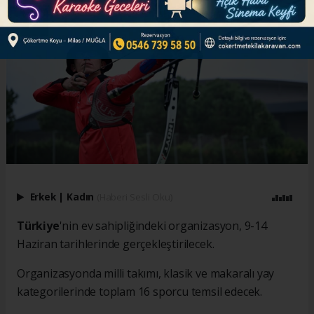
Erkek
|
Kadın
(Haberi Sesli Oku)
Türkiye
'nin ev sahipliğindeki organizasyon, 9-14
Haziran tarihlerinde gerçekleştirilecek.
Organizasyonda milli takımı, klasik ve makaralı yay
kategorilerinde toplam 16 sporcu temsil edecek.