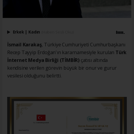
Erkek
|
Kadın
(Haberi Sesli Oku)
İsmail Karakaş
, Türkiye Cumhuriyeti Cumhurbaşkanı
Recep Tayyip Erdoğan'ın kararnamesiyle kurulan
Türk
İnternet Medya Birliği (TİMBİR)
çatısı altında
kendisine verilen görevin büyük bir onur ve gurur
vesilesi olduğunu belirtti.