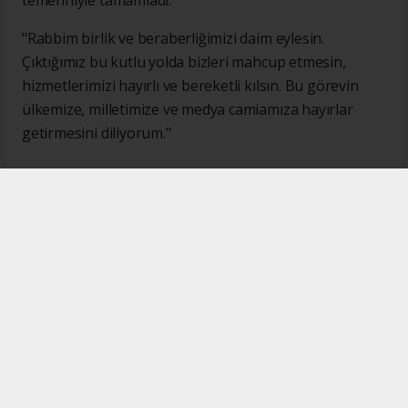
"Rabbim birlik ve beraberliğimizi daim eylesin.
Çıktığımız bu kutlu yolda bizleri mahcup etmesin,
hizmetlerimizi hayırlı ve bereketli kılsın. Bu görevin
ülkemize, milletimize ve medya camiamıza hayırlar
getirmesini diliyorum."
#İsmail Karakaş
#TİMBİR
Okuyucu Yorumları
(0)
Gönder