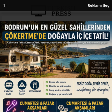
Anasayfa
SPOR
Okçuluk Dünya Kupası'nın 3.
ayağı Antalya'da düzenlenecek
SPOR
08.06.2026 - 10:12, Güncelleme: 08.06.2026 - 10:12
Okçulukta 2026 Dünya Kupası'nın 3. ayağı, yarın
Antalya'da başlayacak.
ABONE OL